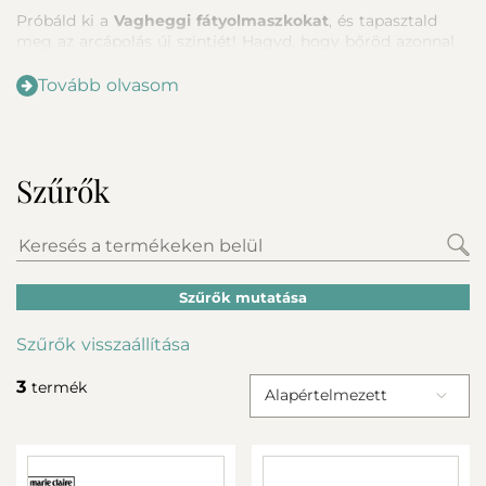
Próbáld ki a
Vagheggi fátyolmaszkokat
, és tapasztald
meg az arcápolás új szintjét! Hagyd, hogy bőröd azonnal
hidratáltabbá, feszesebbé és ragyogóbbá váljon. Fedezd fel
széles kínálatunkat, és válaszd ki azt a maszkot, amely a
Tovább olvasom
legjobban illeszkedik bőrtípusodhoz és igényeidhez.
Szűrők
Szűrők mutatása
Szűrők visszaállítása
3
termék
Alapértelmezett