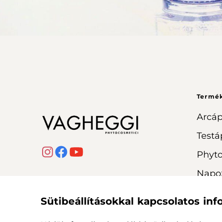
Termé
Arcáp
Testá
Phyt
Napo
Sütibeállításokkal kapcsolatos in