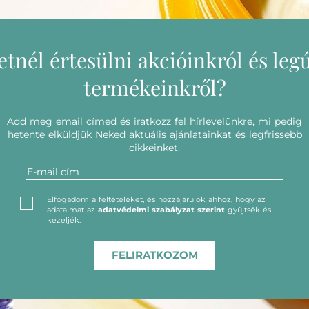
etnél értesülni akcióinkról és leg
termékeinkről?
Add meg email címed és iratkozz fel hírlevelünkre, mi pedig
hetente elküldjük Neked aktuális ajánlatainkat és legfrissebb
cikkeinket.
Elfogadom a feltételeket, és hozzájárulok ahhoz, hogy az
adataimat az
adatvédelmi szabályzat szerint
gyűjtsék és
kezeljék.
FELIRATKOZOM