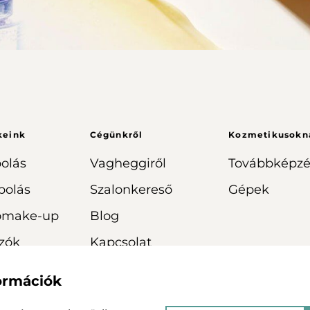
keink
Cégünkről
Kozmetikusokn
olás
Vagheggiről
Továbbképzé
polás
Szalonkereső
Gépek
omake-up
Blog
zók
Kapcsolat
formációk