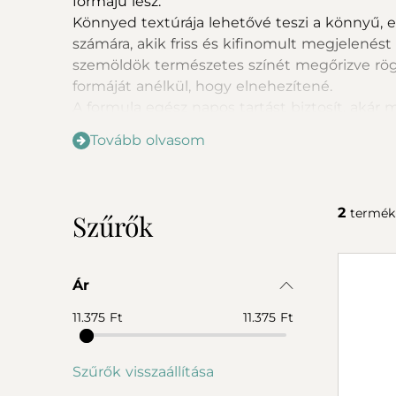
formájú lesz.
Könnyed textúrája lehetővé teszi a könnyű, eg
számára, akik friss és kifinomult megjelenést
szemöldök természetes színét megőrizve rögz
formáját anélkül, hogy elnehezítené.
A formula egész napos tartást biztosít, akár
megbízható, könnyen használható terméket ke
Tovább olvasom
2
termék
Szűrők
Ár
11.375 Ft
11.375 Ft
Szűrők visszaállítása