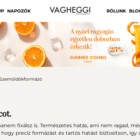
UP
NAPOZÓK
RÓLUNK
BLO
Szemöldökformázó
cot.
nem fixálsz is. Természetes hatás, ami nem ragad, mégi
 hogy precíz formázást és tartós hatást biztosítson, így