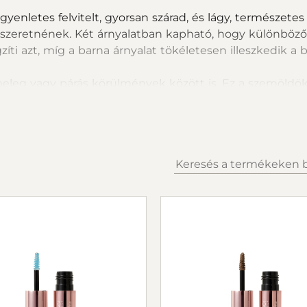
yenletes felvitelt, gyorsan szárad, és lágy, természetes
 szeretnének. Két árnyalatban kapható, hogy különböző i
íti azt, míg a barna árnyalat tökéletesen illeszkedik 
 meleg vagy párás körülmények között is. Ez a szemöldök
resnek, amely kifogástalan finish touch-ként emeli ki