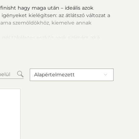
 finisht hagy maga után – ideális azok
gényeket kielégítsen: az átlátszó változat a
a barna szemöldökhöz, kiemelve annak
 gél tökéletes eszköz azok számára, akik
 az arc természetes szépségét.
Alapértelmezett