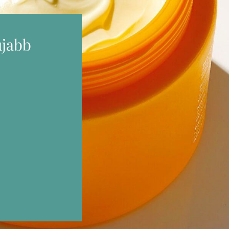
újabb