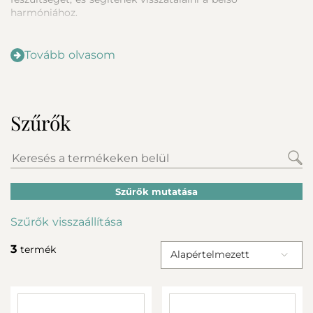
harmóniához.
Tovább olvasom
Szűrők
Szűrők mutatása
Szűrők visszaállítása
3
termék
Alapértelmezett