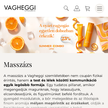
Masszázs
A masszázs a Vagheggi szemléletében nem csupán fizikai
érintés, hanem
a test és lélek közötti
kommunikáció
egyik legősibb formája
. Egy tudatos pillanat, amikor
megengedjük magunknak, hogy lelassuljunk,
elcsendesedjünk, és figyelmünket befelé fordítsuk. A
gyengéd mozdulatok, a bőr melegedése és az illóolajok
finom aromája
mélyen megérintik az érzékeket
, oldják a
feszültséget, és segítenek visszatalálni a belső