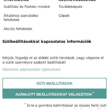
Szállítási és fizetési módok
Továbbképzés
Általános szerződési
Gépek
feltételek
Akciós feltételek
Rendeléstől elállás /
Sütibeállításokkal kapcsolatos információk
visszaküldés
Termékeink
Cégünkről
Kérjük, fogadja el az alábbi sütik tárolását, vagy végezze el
Arcápolás
Vagheggiről
a sütik személyre szabott beállítását!
Testápolás
Szalonkereső
Részletes adatkezelési tájékoztató
Phytomake-up
Blog
SÜTI BEÁLLÍTÁSOK
Napozók
Kapcsolat
*
AJÁNLOTT BEÁLLÍTÁSOKAT VÁLASZTOM
© Vagheggi 2023
*
Erre a gombra kattintással az összes fenti süti
Adatvédelmi szabályzat
Cookie-król szóló tájékoztató
Impresszum