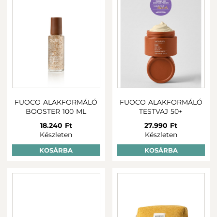
ellen küzd.
A mesterséges intelligenciát (AI) alkalmazó új
analitikai módszerek kiegészítik a hagyományos
teszteket, a termékcsalád hatékonyságának
biztonsága érdekében.
A FUOCO a természet és a tudomány tökéletes
kombinációja, hatékony és fenntartható.
FUOCO ALAKFORMÁLÓ
FUOCO ALAKFORMÁLÓ
BOOSTER 100 ML
TESTVAJ 50+
18.240 Ft
27.990 Ft
Készleten
Készleten
KOSÁRBA
KOSÁRBA