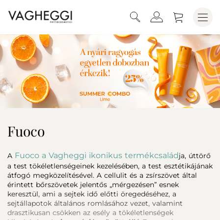
Fuoco
Fuoco a Vagheggi ikonikus termékcsalád
A
ja, úttörő
a test tökéletlenségeinek kezelésében, a test esztétikájának
átfogó megközelítésével. A cellulit és a zsírszövet által
érintett bőrszövetek jelentős „mérgezésen” esnek
keresztül, ami a sejtek idő előtti öregedéséhez, a
sejtállapotok általános romlásához vezet, valamint
drasztikusan csökken az esély a tökéletlenségek