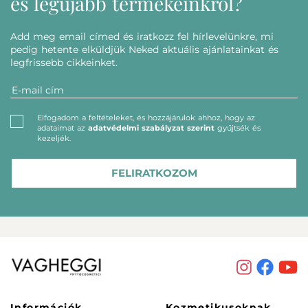
és legújabb termékeinkről?
Add meg email címed és iratkozz fel hírlevelünkre, mi
pedig hetente elküldjük Neked aktuális ajánlatainkat és
legfrissebb cikkeinket.
Elfogadom a feltételeket, és hozzájárulok ahhoz, hogy az
adataimat az
adatvédelmi szabályzat szerint
gyűjtsék és
kezeljék.
FELIRATKOZOM
Információk
Kozmetikusoknak