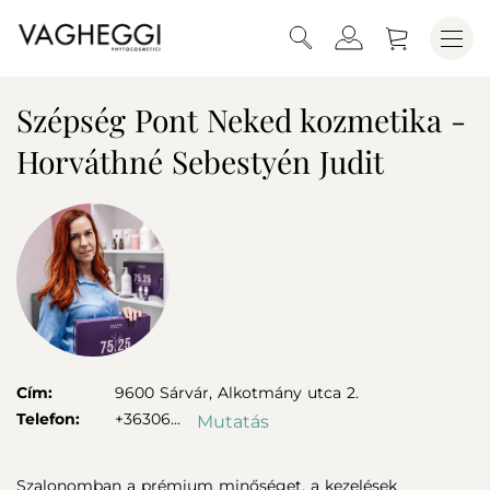
Szépség Pont Neked kozmetika -
Horváthné Sebestyén Judit
Cím:
9600
Sárvár,
Alkotmány utca 2.
Telefon:
+36306...
Mutatás
Szalonomban a prémium minőséget, a kezelések