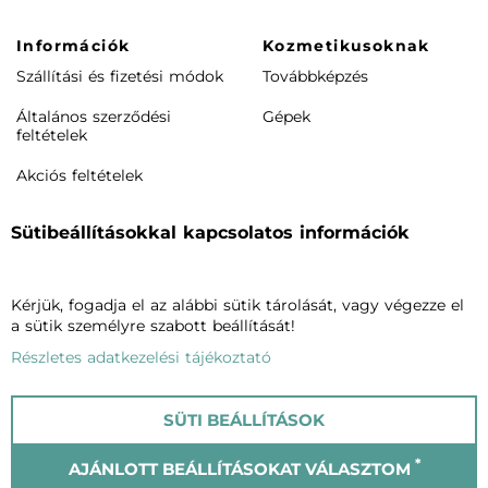
Információk
Kozmetikusoknak
Szállítási és fizetési módok
Továbbképzés
Általános szerződési
Gépek
feltételek
Akciós feltételek
Rendeléstől elállás /
Sütibeállításokkal kapcsolatos információk
visszaküldés
Termékeink
Cégünkről
Kérjük, fogadja el az alábbi sütik tárolását, vagy végezze el
Arcápolás
Vagheggiről
a sütik személyre szabott beállítását!
Testápolás
Szalonkereső
Részletes adatkezelési tájékoztató
Phytomake-up
Blog
SÜTI BEÁLLÍTÁSOK
Napozók
Kapcsolat
*
AJÁNLOTT BEÁLLÍTÁSOKAT VÁLASZTOM
© Vagheggi 2023