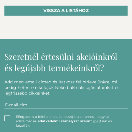
VISSZA A LISTÁHOZ
Szeretnél értesülni akcióinkról
és legújabb termékeinkről?
Add meg email címed és iratkozz fel hírlevelünkre, mi
pedig hetente elküldjük Neked aktuális ajánlatainkat és
legfrissebb cikkeinket.
Elfogadom a feltételeket, és hozzájárulok ahhoz, hogy az
adataimat az
adatvédelmi szabályzat szerint
gyűjtsék és
kezeljék.