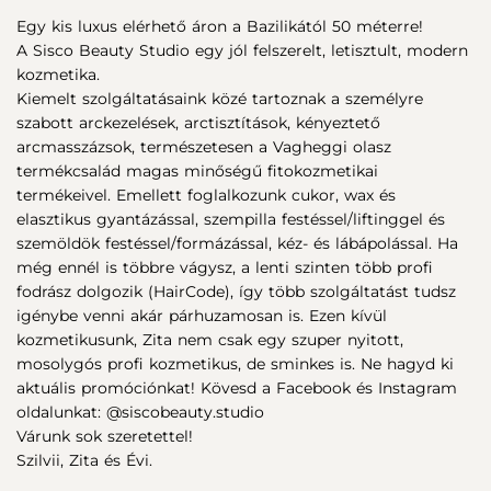
Egy kis luxus elérhető áron a Bazilikától 50 méterre!
A Sisco Beauty Studio egy jól felszerelt, letisztult, modern
kozmetika.
Kiemelt szolgáltatásaink közé tartoznak a személyre
szabott arckezelések, arctisztítások, kényeztető
arcmasszázsok, természetesen a Vagheggi olasz
termékcsalád magas minőségű fitokozmetikai
termékeivel. Emellett foglalkozunk cukor, wax és
elasztikus gyantázással, szempilla festéssel/liftinggel és
szemöldök festéssel/formázással, kéz- és lábápolással. Ha
még ennél is többre vágysz, a lenti szinten több profi
fodrász dolgozik (HairCode), így több szolgáltatást tudsz
igénybe venni akár párhuzamosan is. Ezen kívül
kozmetikusunk, Zita nem csak egy szuper nyitott,
mosolygós profi kozmetikus, de sminkes is. Ne hagyd ki
aktuális promóciónkat! Kövesd a Facebook és Instagram
oldalunkat: @siscobeauty.studio
Várunk sok szeretettel!
Szilvii, Zita és Évi.