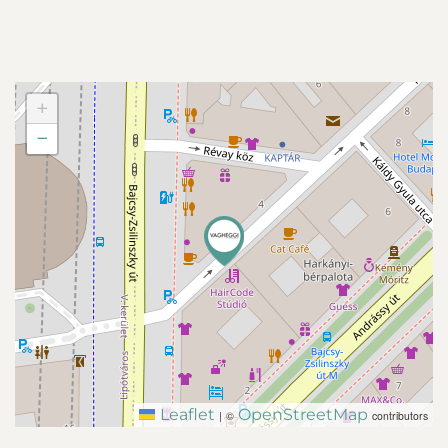
+
−
Leaflet
OpenStreetMap
|
©
contributors