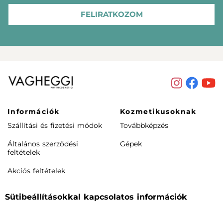
FELIRATKOZOM
Információk
Kozmetikusoknak
Szállítási és fizetési módok
Továbbképzés
Általános szerződési
Gépek
feltételek
Akciós feltételek
Rendeléstől elállás /
Sütibeállításokkal kapcsolatos információk
visszaküldés
Termékeink
Cégünkről