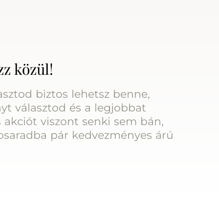
zz közül!
sztod biztos lehetsz benne,
yt választod és a legjobbat
 akciót viszont senki sem bán,
osaradba pár kedvezményes árú
EVA RÚZS PLUM N.40
AUTOMA
eten
5.964 Ft
9.940 Ft
Készleten
4.926 F
|
KOSÁRBA