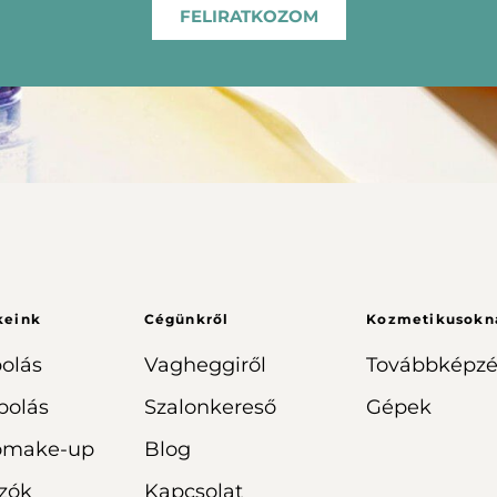
FELIRATKOZOM
keink
Cégünkről
Kozmetikusokn
olás
Vagheggiről
Továbbképzé
polás
Szalonkereső
Gépek
omake-up
Blog
zók
Kapcsolat