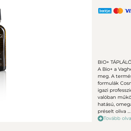
BIO+ TÁPLÁLÓ E
A Bio+ a Vagh
meg. A természe
formulák Cosm
igazi profess
valóban működ
hatású, omega
préselt oliva …
Tovább olv