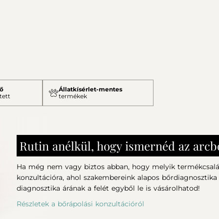
ő
Állatkísérlet-mentes
tett
termékek
Rutin anélkül, hogy ismernéd az arc
Ha még nem vagy biztos abban, hogy melyik termékcsalád
konzultációra, ahol szakembereink alapos bőrdiagnosztika
diagnosztika árának a felét egyből le is vásárolhatod!
Részletek a bőrápolási konzultációról