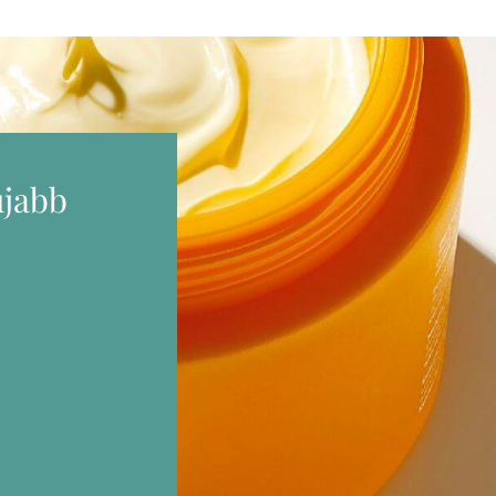
újabb