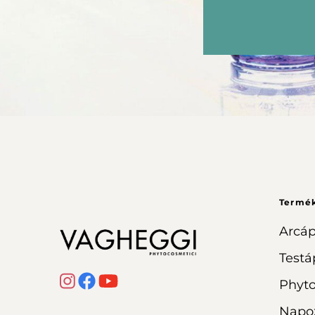
Termé
Arcáp
Testá
Phyt
Napo