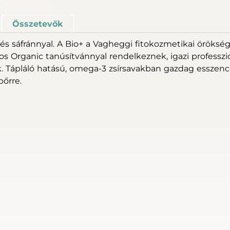
Összetevők
és sáfránnyal. A Bio+ a Vagheggi fitokozmetikai örökség
osmos Organic tanúsítvánnyal rendelkeznek, igazi profes
ápláló hatású, omega-3 zsírsavakban gazdag esszencia h
bőrre.