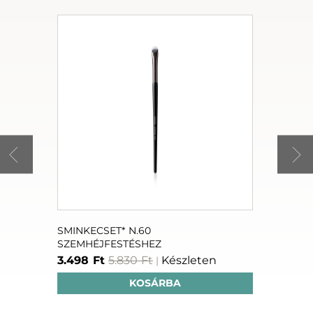
D
SMINKECSET* N.60
GRACE F
SZEMHÉJFESTÉSHEZ
CHOCO N
n
3.498 Ft
5.830 Ft
Készleten
5.964 F
|
KOSÁRBA