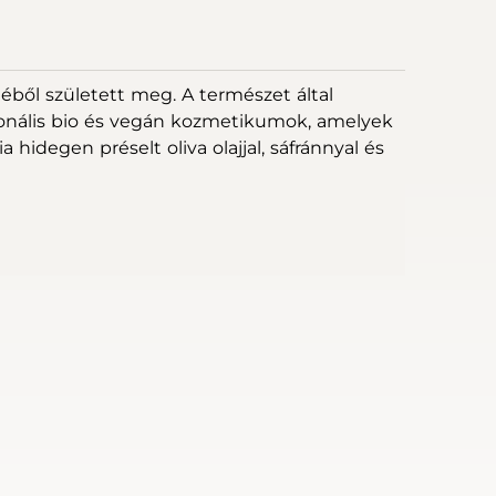
éből született meg. A természet által
szionális bio és vegán kozmetikumok, amelyek
idegen préselt oliva olajjal, sáfránnyal és