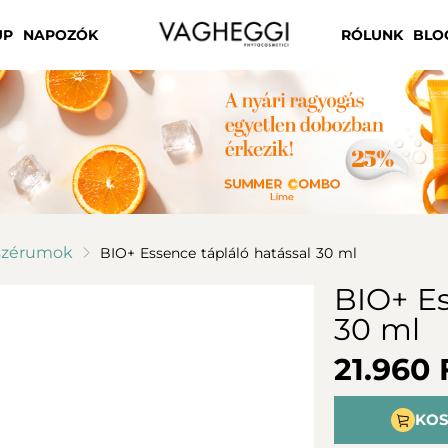
UP
NAPOZÓK
RÓLUNK
BLO
 szérumok
BIO+ Essence tápláló hatással 30 ml
BIO+ Es
30 ml
21.960 
KOS