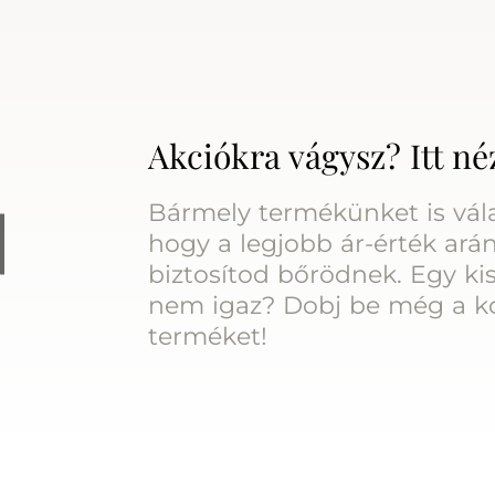
Akciókra vágysz? Itt né
Bármely termékünket is vála
hogy a legjobb ár-érték arán
biztosítod bőrödnek. Egy kis
nem igaz? Dobj be még a k
terméket!
OLYÉKONY MATT RÚZS
LIME SUMMER COMBO
.30
t
9.940 Ft
Készleten
29.992 Ft
39.990 Ft
Készl
|
|
KOSÁRBA
KOSÁRBA