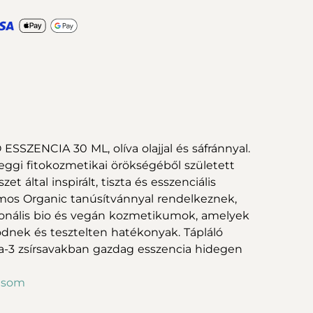
SSZENCIA 30 ML, olíva olajjal és sáfránnyal.
eggi fitokozmetikai örökségéből született
t által inspirált, tiszta és esszenciális
os Organic tanúsítvánnyal rendelkeznek,
zionális bio és vegán kozmetikumok, amelyek
nek és tesztelten hatékonyak. Tápláló
-3 zsírsavakban gazdag esszencia hidegen
asom