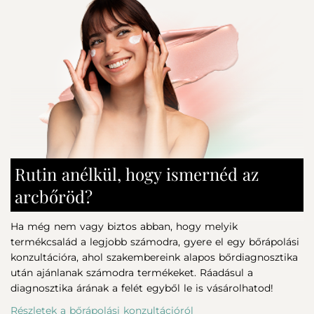
Tocopheryl Acetate, Allantoin, 1,2-Hexanediol, Caprylyl
Egy diónyi méretű mennyiséget finoman masszírozzon a
Glycol, Xanthan Gum, Hexamethylindanopyran, P-Anisic
bőrbe (arc, nyak és dekoltázs) 60 másodpercig, majd
Acid, Potassium Cetyl Phosphate, Sodium Phytate,
öblítse le. A termék felviteléhez nem szükséges
Vaccinium Myrtillus Fruit Juice, Methyl Ionones,
vattakorong használata.
Methyldihydrojasmonate, Alpha-Isomethyl Ionone,
Isopropyl Myristate, Curcuma Longa (Turmeric) Root
Tipp:
Problémás,
gyulladt, aknéra hajlamos bőr esetén
Extract, Citric Acid, Benzyl Alcohol, Potassium Sorbate,
használja felváltva a Balance Mélytisztító lemosójával.
Sodium Benzoate
Rutin anélkül, hogy ismernéd az
arcbőröd?
Ha még nem vagy biztos abban, hogy melyik
termékcsalád a legjobb számodra, gyere el egy bőrápolási
konzultációra, ahol szakembereink alapos bőrdiagnosztika
után ajánlanak számodra termékeket. Ráadásul a
diagnosztika árának a felét egyből le is vásárolhatod!
Részletek a bőrápolási konzultációról