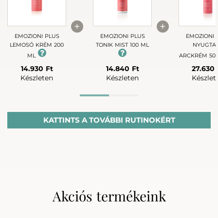
+
+
EMOZIONI PLUS
EMOZIONI PLUS
EMOZIONI 
LEMOSÓ KRÉM 200
TONIK MIST 100 ML
NYUGTA
ML
ARCKRÉM 50
14.930 Ft
14.840 Ft
27.630 
Készleten
Készleten
Készlet
Advanced rutin
KATTINTS A TOVÁBBI RUTINOKÉRT
Akciós termékeink
+
+
EMOZIONI PLUS
EMOZIONI PLUS
EMOZIONI 
LEMOSÓ KRÉM 200
TONIK MIST 100 ML
NYUGTATÓ S