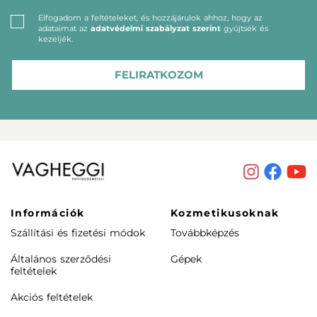
Elfogadom a feltételeket, és hozzájárulok ahhoz, hogy az
adataimat az
adatvédelmi szabályzat szerint
gyűjtsék és
kezeljék.
FELIRATKOZOM
Információk
Kozmetikusoknak
Szállítási és fizetési módok
Továbbképzés
Általános szerződési
Gépek
feltételek
Akciós feltételek