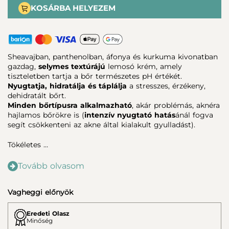
KOSÁRBA HELYEZEM
Sheavajban, panthenolban, áfonya és kurkuma kivonatban
gazdag,
selymes textúrájú
lemosó krém, amely
tiszteletben tartja a bőr természetes pH értékét.
Nyugtatja, hidratálja és táplálja
a stresszes, érzékeny,
dehidratált bőrt.
Minden bőrtípusra alkalmazható
, akár problémás, aknéra
hajlamos bőrökre is (
intenzív nyugtató hatás
ánál fogva
segít csökkenteni az akne által kialakult gyulladást).
Tökéletes …
Tovább olvasom
Vagheggi előnyök
Eredeti Olasz
Minőség