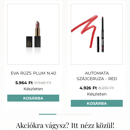
ML
30 ML
14.930 Ft
14.840 Ft
27.630 
Készleten
Készleten
Készlet
Pro rutin
EVA RÚZS PLUM N.40
AUTOMATA
SZÁJCERUZA - RED
5.964 Ft
9.940 Ft
4.926 Ft
8.210 Ft
Készleten
+
+
Készleten
EMOZIONI PLUS
EMOZIONI PLUS
EMOZIONI 
KOSÁRBA
LEMOSÓ KRÉM 200
TONIK MIST 100 ML
AMPULLA 10
KOSÁRBA
ML
22.050 
14.930 Ft
14.840 Ft
Készlet
Készleten
Készleten
Akciókra vágysz? Itt nézz közül!