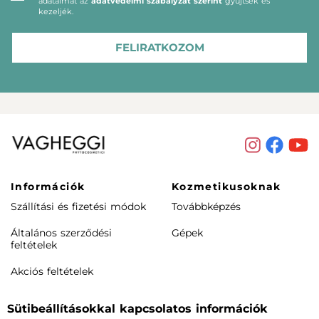
adataimat az
adatvédelmi szabályzat szerint
gyűjtsék és
kezeljék.
FELIRATKOZOM
Információk
Kozmetikusoknak
Szállítási és fizetési módok
Továbbképzés
Általános szerződési
Gépek
feltételek
Akciós feltételek
Rendeléstől elállás /
Sütibeállításokkal kapcsolatos információk
visszaküldés