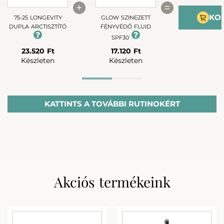
+
=
KO
75-25 LONGEVITY
GLOW SZINEZETT
DUPLA ARCTISZTÍTÓ
FÉNYVÉDŐ FLUID
SPF30
23.520 Ft
17.120 Ft
Készleten
Készleten
Advanced rutin
KATTINTS A TOVÁBBI RUTINOKÉRT
Akciós termékeink
+
+
75-25 LONGEVITY
LIME C VITAMINOS
GLOW SZIN
DUPLA ARCTISZTÍTÓ
FÉNYVÉDŐ 
FLUID 50 ML
SPF30
23.320 Ft
23.520 Ft
17.120 
Készleten