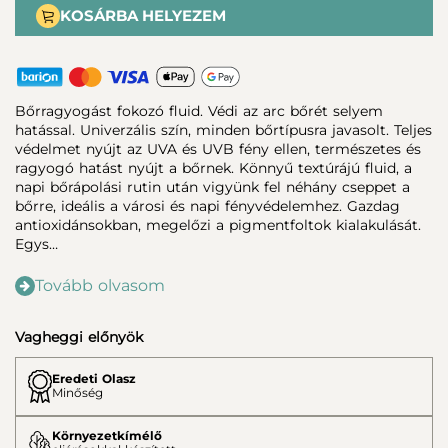
KOSÁRBA HELYEZEM
Bőrragyogást fokozó fluid. Védi az arc bőrét selyem
hatással. Univerzális szín, minden bőrtípusra javasolt. Teljes
védelmet nyújt az UVA és UVB fény ellen, természetes és
ragyogó hatást nyújt a bőrnek. Könnyű textúrájú fluid, a
napi bőrápolási rutin után vigyünk fel néhány cseppet a
bőrre, ideális a városi és napi fényvédelemhez. Gazdag
antioxidánsokban, megelőzi a pigmentfoltok kialakulását.
Egys…
Tovább olvasom
Vagheggi előnyök
Eredeti Olasz
Minőség
Környezetkímélő