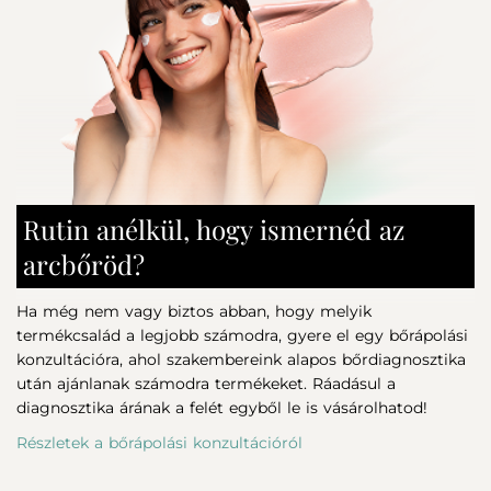
Sodium Polyacrylate, Hydroxyacetophenone, Boron
Nitride, Coco-Glucoside, CI 77492 (Iron oxides), Parfum
A használata javasolt:
(Fragrance), 1,2-Hexanediol, Caprylyl Glycol, Xanthan Gum,
CI77499 (Iron oxides), Lactic Acid, CI77491 (Iron oxides), 3-
a napi bőrápoló krém után
0-Ethyl Ascorbic Acid, Disodium Lauryl Sulfosuccinate,
a kedvenc alapozónkkal összekeverve
Sodium Gluconate, Lecithin, Tetramethyl
a sminkhez a bőr különböző pontjain használva
Acetloctahydronaphthalenes, Tocophrol, Ascorbyl
Palmitate, Citric Acid, Ansine Alcohol.
Tekintsd át napozó katalógusunkat a további
információkért.
Rutin anélkül, hogy ismernéd az
arcbőröd?
Ha még nem vagy biztos abban, hogy melyik
termékcsalád a legjobb számodra, gyere el egy bőrápolási
konzultációra, ahol szakembereink alapos bőrdiagnosztika
után ajánlanak számodra termékeket. Ráadásul a
diagnosztika árának a felét egyből le is vásárolhatod!
Részletek a bőrápolási konzultációról