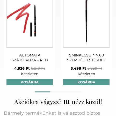
Készleten
Készlet
Pro rutin
AUTOMATA
SMINKECSET* N.60
SZÁJCERUZA - RED
SZEMHÉJFESTÉSHEZ
+
+
4.926 Ft
8.210 Ft
3.498 Ft
5.830 Ft
75-25 LONGEVITY
LIME CINK+
LIME C VITA
Készleten
Készleten
DUPLA ARCTISZTÍTÓ
NARANCS PERMET
FLUID 50 M
200 ML
KOSÁRBA
KOSÁRBA
23.320 
23.520 Ft
14.860 Ft
Készlet
Készleten
Készleten
Akciókra vágysz? Itt nézz közül!
Bármely termékünket is választod biztos