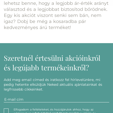
lehetsz benne, hogy a legjobb ár-érték arányt
választod és a legjobbat biztosítod bőrödnek.
Egy kis akciót viszont senki sem bán, nem
igaz? Dobj be még a kosaradba pár
kedvezményes árú terméket!
Szeretnél értesülni akcióinkról
és legújabb termékeinkről?
Add meg email címed és iratkozz fel hírlevelünkre, mi
pedig hetente elküldjük Neked aktuális ajánlatainkat és
legfrissebb cikkeinket.
Elfogadom a feltételeket, és hozzájárulok ahhoz, hogy az