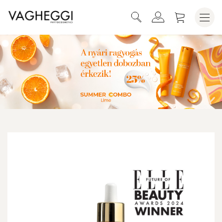
KOSÁRBA HELYEZEM
GLOW SZINEZETT FÉNYVÉDŐ FLUID SPF30