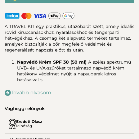
A TRAVEL KIT egy praktikus, utazóbarát szett, amely ideális
rövid kiruccanásokhoz, nyaralásokhoz és tengerparti
hétvégékhez. A csomag két alapvető terméket tartalmaz,
amelyek biztosítják a bőr megfelelő védelmét és
regenerálását napozás előtt és után.
Napvédő Krém SPF 30 (50 ml)
A széles spektrumú
UVB- és UVA-szűrőket tartalmazó napvédő krém
hatékony védelmet nyújt a napsugarak káros
hatásaival s…
Tovább olvasom
Vagheggi előnyök
Eredeti Olasz
Minőség