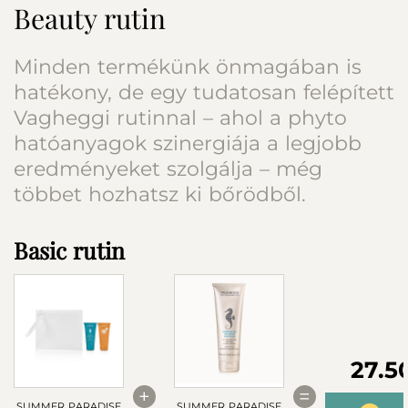
Beauty rutin
Minden termékünk önmagában is
hatékony, de egy tudatosan felépített
Vagheggi rutinnal – ahol a phyto
hatóanyagok szinergiája a legjobb
eredményeket szolgálja – még
többet hozhatsz ki bőrödből.
Basic rutin
27.5
+
=
SUMMER PARADISE
SUMMER PARADISE