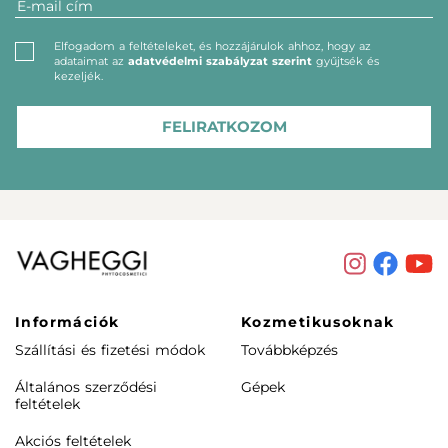
Elfogadom a feltételeket, és hozzájárulok ahhoz, hogy az
adataimat az
adatvédelmi szabályzat szerint
gyűjtsék és
kezeljék.
FELIRATKOZOM
Információk
Kozmetikusoknak
Szállítási és fizetési módok
Továbbképzés
Általános szerződési
Gépek
feltételek
Akciós feltételek