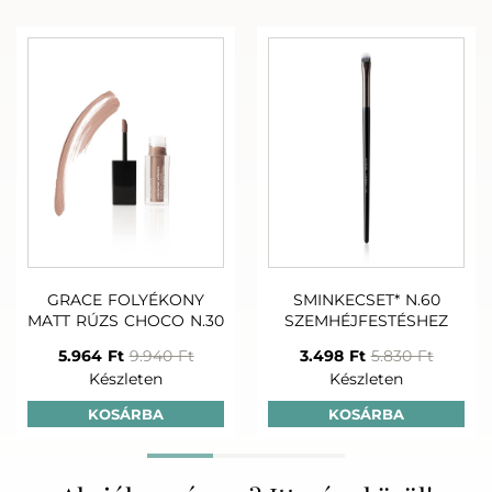
GRACE FOLYÉKONY
SMINKECSET* N.60
MATT RÚZS CHOCO N.30
SZEMHÉJFESTÉSHEZ
5.964 Ft
9.940 Ft
3.498 Ft
5.830 Ft
Készleten
Készleten
KOSÁRBA
KOSÁRBA