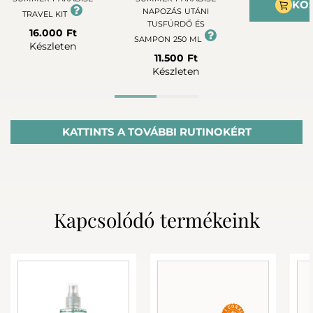
KO
NAPOZÁS UTÁNI
TRAVEL KIT
TUSFÜRDŐ ÉS
16.000 Ft
SAMPON 250 ML
Készleten
11.500 Ft
Készleten
Advanced rutin
KATTINTS A TOVÁBBI RUTINOKÉRT
Kapcsolódó termékeink
+
+
SUMMER PARADISE
SUMMER PARADISE
SUMMER PAR
NAPOZÁS UTÁNI
NAPOZÁS ELŐ
TRAVEL KIT
TUSFÜRDŐ ÉS
UTÁNI 2:1 KR
16.000 Ft
SAMPON 250 ML
ML
Készleten
11.500 Ft
12.680 