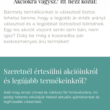
Akciókra vágysz? Itt nézz közül!
Bármely termékünket is választod biztos
lehetsz benne, hogy a legjobb ár-érték arányt
választod és a legjobbat biztosítod bőrödnek.
Egy kis akciót viszont senki sem bán, nem
igaz? Dobj be még a kosaradba pár
kedvezményes árú terméket!
Szeretnél értesülni akcióinkról
és legújabb termékeinkről?
Add meg email címed és iratkozz fel hírlevelünkre, mi
pedig hetente elküldjük Neked aktuális ajánlatainkat és
legfrissebb cikkeinket.