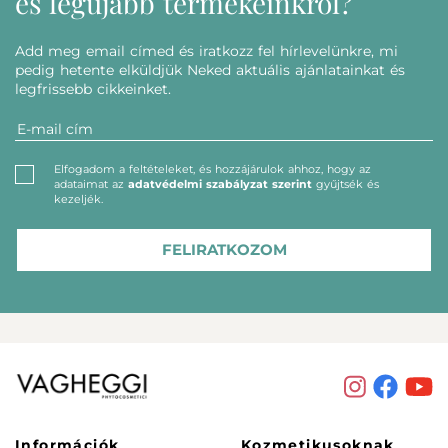
és legújabb termékeinkről?
Add meg email címed és iratkozz fel hírlevelünkre, mi
pedig hetente elküldjük Neked aktuális ajánlatainkat és
legfrissebb cikkeinket.
Elfogadom a feltételeket, és hozzájárulok ahhoz, hogy az
adataimat az
adatvédelmi szabályzat szerint
gyűjtsék és
kezeljék.
FELIRATKOZOM
Információk
Kozmetikusoknak