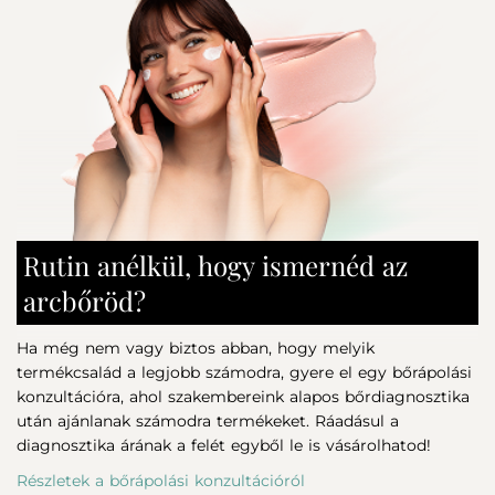
Phosphate, Titanium Dioxide, Behenyl Alcohol, Cetyl
magát, különösen úszás után vagy izzadáskor.
Alcohol, Dimethicone, Entada Phaseoloides Bark/Seed
Extract, Sodium Carboxymethyl Betaglucan, Sodium
Hyaluronate, Phenoxyethanol, Ethylhexylglycerin, Parfum
(Fragrance), Tocopheryl Acetate, Xanthan Gum,
Polyhydroxystearic Acid, Dimethiconol,Acrylates/C10-30
Alkyl Acrylate Crosspolymer, Sodium Dehydroacetate,
Sodium Phytate, Alumina, Strearic Acid, Limonene,
Propanediol, Coumarin, Linalool, Citronellol, Hexyl
Cinnamal.
Rutin anélkül, hogy ismernéd az
arcbőröd?
Ha még nem vagy biztos abban, hogy melyik
termékcsalád a legjobb számodra, gyere el egy bőrápolási
konzultációra, ahol szakembereink alapos bőrdiagnosztika
után ajánlanak számodra termékeket. Ráadásul a
diagnosztika árának a felét egyből le is vásárolhatod!
Részletek a bőrápolási konzultációról