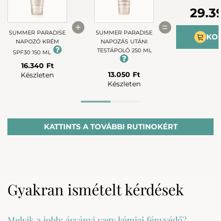
29.3
+
=
SUMMER PARADISE
SUMMER PARADISE
KO
NAPOZÓ KRÉM
NAPOZÁS UTÁNI
TESTÁPOLÓ 250 ML
SPF30 150 ML
16.340 Ft
13.050 Ft
Készleten
Készleten
Advanced rutin
KATTINTS A TOVÁBBI RUTINOKÉRT
Gyakran ismételt kérdések
+
+
SUMMER PARADISE
SUMMER PARADISE
SUMMER PAR
Melyik a jobb: ásványi vagy kémiai fényvédő?
NAPOZÓ KRÉM
NAPOZÁS UTÁNI
NAPOZÁS U