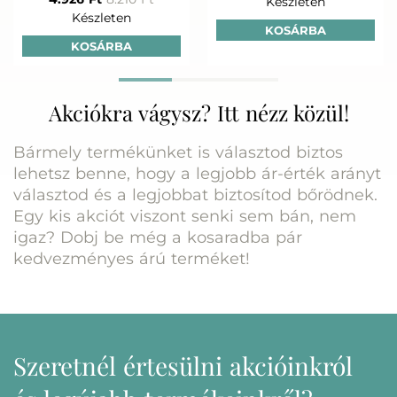
Készleten
Készleten
KOSÁRBA
KOSÁRBA
Akciókra vágysz? Itt nézz közül!
Bármely termékünket is választod biztos
lehetsz benne, hogy a legjobb ár-érték arányt
választod és a legjobbat biztosítod bőrödnek.
Egy kis akciót viszont senki sem bán, nem
igaz? Dobj be még a kosaradba pár
kedvezményes árú terméket!
Szeretnél értesülni akcióinkról