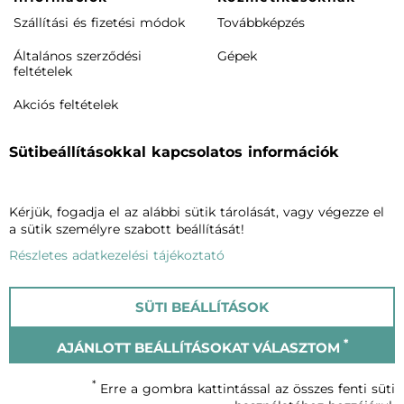
Szállítási és fizetési módok
Továbbképzés
Általános szerződési
Gépek
feltételek
Akciós feltételek
Rendeléstől elállás /
Sütibeállításokkal kapcsolatos információk
visszaküldés
Termékeink
Cégünkről
Kérjük, fogadja el az alábbi sütik tárolását, vagy végezze el
Arcápolás
Vagheggiről
a sütik személyre szabott beállítását!
Testápolás
Szalonkereső
Részletes adatkezelési tájékoztató
Phytomake-up
Blog
SÜTI BEÁLLÍTÁSOK
Napozók
Kapcsolat
*
AJÁNLOTT BEÁLLÍTÁSOKAT VÁLASZTOM
© Vagheggi 2023
*
Erre a gombra kattintással az összes fenti süti
Adatvédelmi szabályzat
Cookie-król szóló tájékoztató
Impresszum