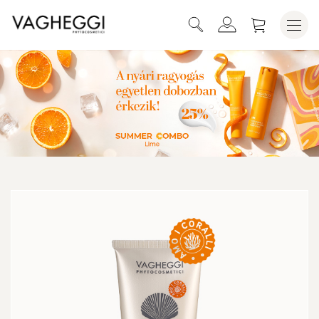
SUMMER PARADISE NAPOZÓ KRÉM SPF30
KOSÁRBA HELYEZEM
150 ML