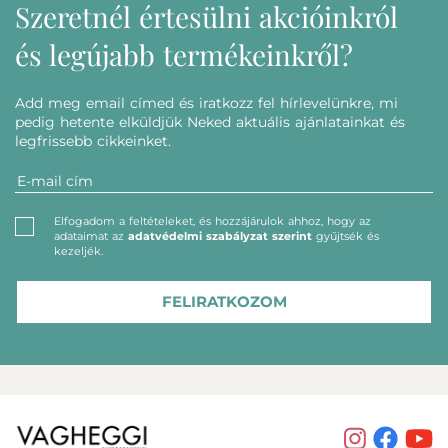
Szeretnél értesülni akcióinkról
és legújabb termékeinkről?
Add meg email címed és iratkozz fel hírlevelünkre, mi
pedig hetente elküldjük Neked aktuális ajánlatainkat és
legfrissebb cikkeinket.
Elfogadom a feltételeket, és hozzájárulok ahhoz, hogy az
adataimat az
adatvédelmi szabályzat szerint
gyűjtsék és
kezeljék.
FELIRATKOZOM