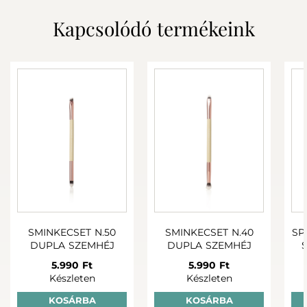
Vízálló, dörzsölésálló, praktikus. Ezek a ceruzák krémes
Polyhydroxystearic Acid, Triethoxycaprylylsilane, Propylene
szemhéjfestékként működnek: vidd fel, satírozd el az
Kapcsolódó termékeink
Carbonate, Aluminum Hydroxide, Isostearic Acid, Lecithin,
ujjaddal vagy ecsettel, és élvezd a tartós színt egész nap.
Polyglyceryl-3 Ricinoleate, Dicalcium Phosphate.
SMINKECSET N.50
SMINKECSET N.40
SP
DUPLA SZEMHÉJ
DUPLA SZEMHÉJ
5.990 Ft
5.990 Ft
Készleten
Készleten
KOSÁRBA
KOSÁRBA