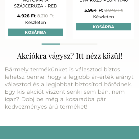
SZÁJCERUZA - RED
5.964 Ft
9.940 Ft
4.926 Ft
8.210 Ft
Készleten
Készleten
KOSÁRBA
KOSÁRBA
Akciókra vágysz? Itt nézz közül!
Bármely termékünket is választod biztos
lehetsz benne, hogy a legjobb ár-érték arányt
választod és a legjobbat biztosítod bőrödnek.
Egy kis akciót viszont senki sem bán, nem
igaz? Dobj be még a kosaradba pár
kedvezményes árú terméket!