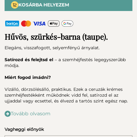
KOSÁRBA HELYEZEM
Hűvös, szürkés-barna (taupe).
Elegáns, visszafogott, selyemfényű árnyalat.
Satírozd és felejtsd el
– a szemhéjfestés legegyszerűbb
módja.
Miért fogod imádni?
Vízálló, dörzsölésálló, praktikus. Ezek a ceruzák krémes
szemhéjfestékként működnek: vidd fel, satírozd el az
ujjaddal vagy ecsettel, és élvezd a tartós színt egész nap.
Tovább olvasom
Vagheggi előnyök