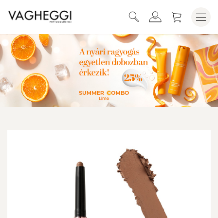
KOSÁRBA HELYEZEM
SZEMHÉJFESTÉK CERUZA N.40 CASHMERE