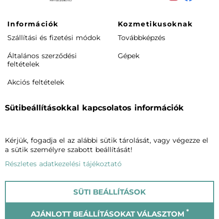
Információk
Kozmetikusoknak
Szállítási és fizetési módok
Továbbképzés
Általános szerződési
Gépek
feltételek
Akciós feltételek
Rendeléstől elállás /
Sütibeállításokkal kapcsolatos információk
visszaküldés
Termékeink
Cégünkről
Kérjük, fogadja el az alábbi sütik tárolását, vagy végezze el
Arcápolás
Vagheggiről
a sütik személyre szabott beállítását!
Testápolás
Szalonkereső
Részletes adatkezelési tájékoztató
Phytomake-up
Blog
SÜTI BEÁLLÍTÁSOK
Napozók
Kapcsolat
*
AJÁNLOTT BEÁLLÍTÁSOKAT VÁLASZTOM