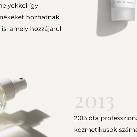
elyekkel így
rmékeket hozhatnak
 is, amely hozzájárul
2013
2013 óta professzion
kozmetikusok számá