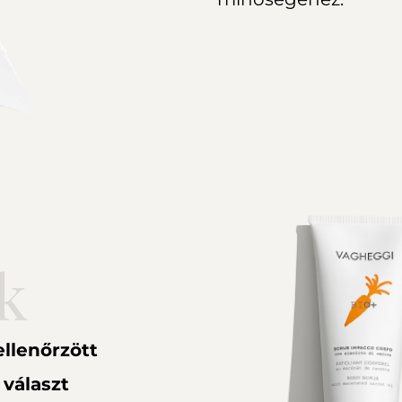
k
ellenőrzött
választ