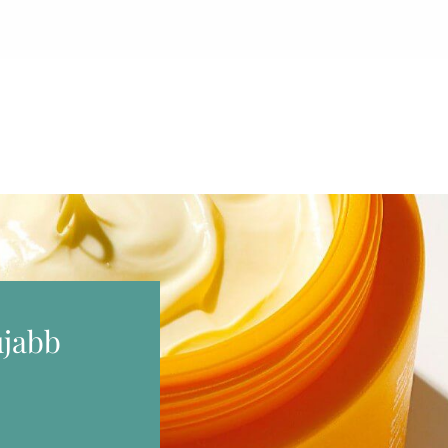
újabb