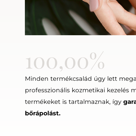
100,00%
Minden termékcsalád úgy lett mega
professzionális kozmetikai kezelés m
termékeket is tartalmaznak, így
gar
bőrápolást.