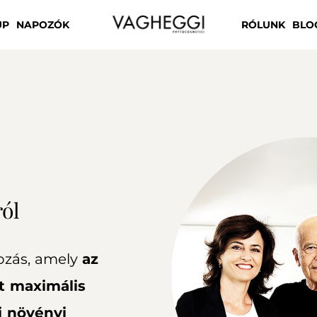
UP
NAPOZÓK
RÓLUNK
BLO
ól
kozás, amely
az
t maximális
i növényi