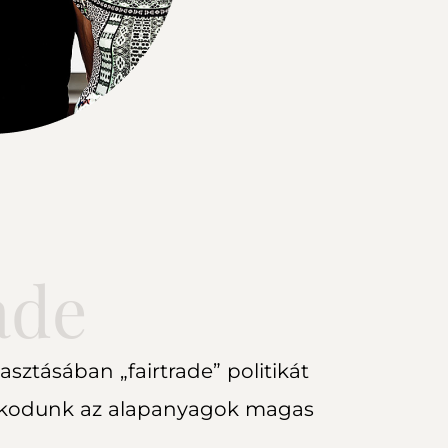
ade
sztásában „fairtrade” politikát
szkodunk az alapanyagok magas