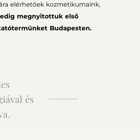
ára elérhetőek kozmetikumaink,
 pedig megnyitottuk első
tatótermünket Budapesten.
tes
iával és
va.