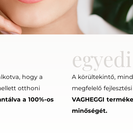
egyedi
lkotva, hogy a
A körültekintő, min
ellett otthoni
megfelelő fejlesztési
antálva a 100%-os
VAGHEGGI terméke
minőségét.