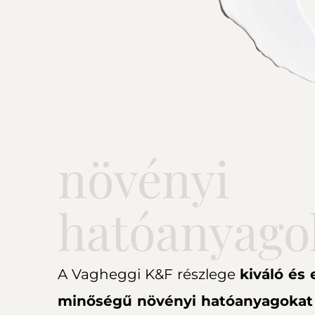
növényi
hatóanyago
A Vagheggi K&F részlege
kiváló és 
minőségű növényi hatóanyagokat 