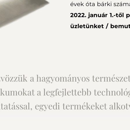
évek óta bárki szám
2022. január 1.-től
üzletünket / bemu
vözzük a hagyományos természe
kumokat a legfejlettebb technológ
tatással, egyedi termékeket alkot