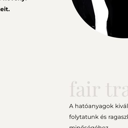
eit.
fair tr
A hatóanyagok kivála
folytatunk és raga
minőségéhez.