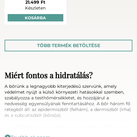
21.499 Ft
Készleten
KOSÁRBA
TÖBB TERMÉK BETÖLTÉSE
Miért fontos a hidratálás?
A bőrünk a legnagyobb kiterjedésű szervünk, amely
védelmet nyújt a külső környezeti hatásokkal szemben,
szabályozza a testhőmérsékletet, és hozzájárul a
nedvesség egyensúlyának fenntartásához. A bőr három fő
rétegből áll: az epidermiszből (felhám), a dermiszből (irha)
és a subcutiszból (bőralja).
Epidermisz: Az epidermisz külső rétege felelős a bőr
barrier funkciójáért, megakadályozva a vízvesztést és