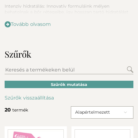
Intenzív hidratálás: Innovatív formuláink mélyen
behatolnak a bőr rétegeibe, így hosszan tartó hidratálást
biztosítanak. Bőröd friss és élettel teli lesz egész nap
professzionális termékeinkkel!
Tovább olvasom
Tökéletes ragyogás: A gondosan válogatott összetevők
segítenek helyreállítani a bőr természetes ragyogását és
puhaságát. Mondj búcsút a fakó és élettelen bőrnek!
Szűrők
Természetes összetevők: Termékeink tele vannak növényi
eredetű vitaminokkal, antioxidánsokkal és természetes
hidratáló anyagokkal, amelyek táplálják és védik bőrödet.
Anti-aging hatás: Rendszeres használat mellett krémeink
Szűrők mutatása
segítenek csökkenteni a finom vonalak és ráncok
megjelenését, így bőröd fiatalosabbnak és feszesebbnek
Szűrők visszaállítása
tűnik.
20
termék
Alapértelmezett
Használd naponta kétszer, reggel és este hidratáló
krémeinket. Megtisztított arcbőrbe masszírozd be
gyengéden, amíg teljesen fel nem szívódik. Érezd, ahogy
bőröd újraéled és hidratálttá válik!