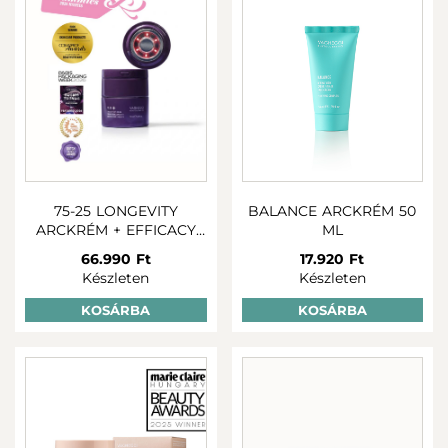
Ne várj tovább! Tegyél azért, hogy bőröd a legjobban
nézzen ki és jobban is érezze magát! Próbáld ki hidratáló
arckrémeinket, és fedezd fel a bőrápolás új dimenzióját.
Mert a hidratált bőr a szép bőr alapja!
75-25 LONGEVITY
BALANCE ARCKRÉM 50
ARCKRÉM + EFFICACY
ML
BOOSTER
66.990 Ft
17.920 Ft
Készleten
Készleten
KOSÁRBA
KOSÁRBA