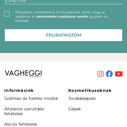
Elfogadom a feltételeket, és hozzájárulok ahhoz, hogy az
adataimat az
adatvédelmi szabályzat szerint
gyűjtsék és
kezeljék.
FELIRATKOZOM
Információk
Kozmetikusoknak
Szállítási és fizetési módok
Továbbképzés
Általános szerződési
Gépek
feltételek
Akciós feltételek