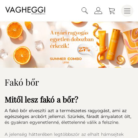
Fakó bőr
Mitől lesz fakó a bőr?
A fakó bőr elveszíti azt a természetes ragyogást, ami az
egészséges arcbőrt jellemzi. Szürkés, fáradt árnyalatot ölt,
és gyakran egyenetlenné, élettelenné válik a felszíne.
A jelenség hátterében legtöbbször az elhalt hámsejtek