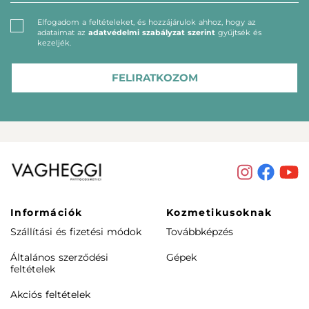
Elfogadom a feltételeket, és hozzájárulok ahhoz, hogy az
adataimat az
adatvédelmi szabályzat szerint
gyűjtsék és
kezeljék.
FELIRATKOZOM
Információk
Kozmetikusoknak
Szállítási és fizetési módok
Továbbképzés
Általános szerződési
Gépek
feltételek
Akciós feltételek