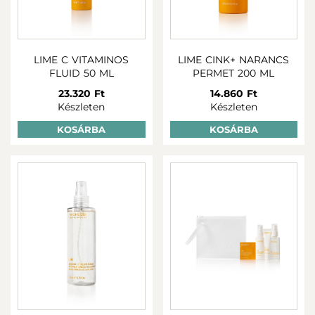
A fényvédelem itt is nélkülözhetetlen, mert megelőzi az
újabb fénykárosodást és a fakulást. A prémium
fitokozmetikai készítmények közül könnyen
összeállíthatod azt a rutint, amivel a bőröd visszanyeri és
megtartja a ragyogását.
LIME C VITAMINOS
LIME CINK+ NARANCS
FLUID 50 ML
PERMET 200 ML
23.320 Ft
14.860 Ft
Készleten
Készleten
KOSÁRBA
KOSÁRBA