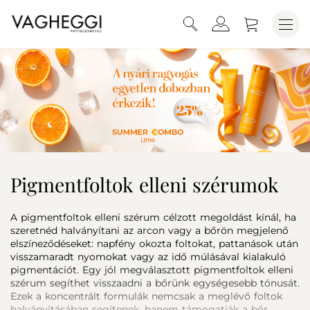
Pigmentfoltok elleni szérumok
A pigmentfoltok elleni szérum célzott megoldást kínál, ha
szeretnéd halványítani az arcon vagy a bőrön megjelenő
elszíneződéseket: napfény okozta foltokat, pattanások után
visszamaradt nyomokat vagy az idő múlásával kialakuló
pigmentációt. Egy jól megválasztott pigmentfoltok elleni
szérum segíthet visszaadni a bőrünk egységesebb tónusát.
Ezek a koncentrált formulák nemcsak a meglévő foltok
halványításában segítenek, hanem támogatják a bőr