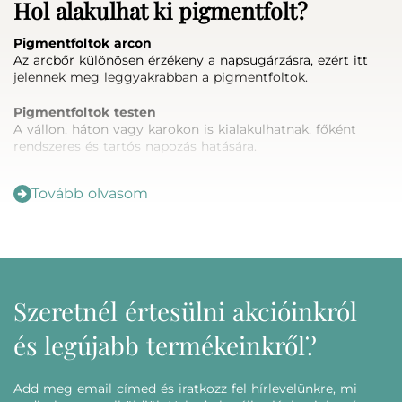
Hol alakulhat ki pigmentfolt?
Pigmentfoltok arcon
Az arcbőr különösen érzékeny a napsugárzásra, ezért itt
jelennek meg leggyakrabban a pigmentfoltok.
Pigmentfoltok testen
A vállon, háton vagy karokon is kialakulhatnak, főként
rendszeres és tartós napozás hatására.
Pigmentfoltok a kézen
Tovább olvasom
A kézfej az egyik leginkább igénybe vett terület, ahol
gyakran láthatóvá válnak az idő múlásával megjelenő
foltok.
Pigmentfoltok mellkason
A dekoltázs szintén érzékeny terület, ahol a napsugárzás
könnyen nyomot hagyhat.
Szeretnél értesülni akcióinkról
és legújabb termékeinkről?
Hogyan válassz pigmentfolt elleni
szérumot?
Add meg email címed és iratkozz fel hírlevelünkre, mi