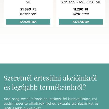
ML
SZIVACSMASZK 150 ML
21.590 Ft
11.290 Ft
Készleten
Készleten
KOSÁRBA
KOSÁRBA
Szeretnél értesülni akcióinkról
és legújabb termékeinkről?
Add meg email címed és iratkozz fel hírlevelünkre, mi
pedig hetente elküldjük Neked aktuális ajánlatainkat és
legfrissebb cikkeinket.