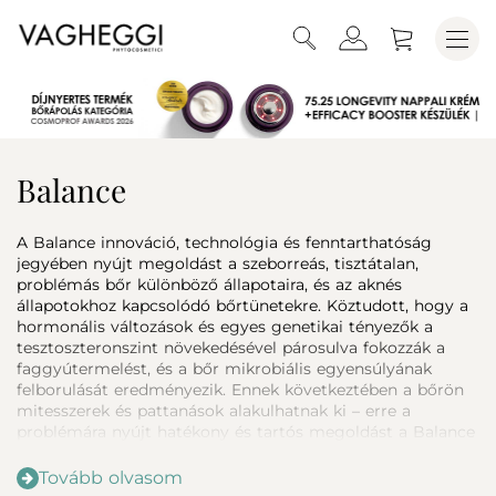
Balance
A Balance innováció, technológia és fenntarthatóság
jegyében nyújt megoldást a szeborreás, tisztátalan,
problémás bőr különböző állapotaira, és az aknés
állapotokhoz kapcsolódó bőrtünetekre. Köztudott, hogy a
hormonális változások és egyes genetikai tényezők a
tesztoszteronszint növekedésével párosulva fokozzák a
faggyútermelést, és a bőr mikrobiális egyensúlyának
felborulását eredményezik. Ennek következtében a bőrön
mitesszerek és pattanások alakulhatnak ki – erre a
problémára nyújt hatékony és tartós megoldást a Balance
termékcsalád.
Tovább olvasom