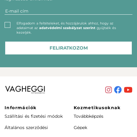
Elfogadom a feltételeket, és hozzájárulok ahhoz, hogy az
adataimat az
adatvédelmi szabályzat szerint
gyűjtsék és
kezeljék.
FELIRATKOZOM
Információk
Kozmetikusoknak
Szállítási és fizetési módok
Továbbképzés
Általános szerződési
Gépek
feltételek