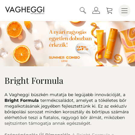
Bright Formula
A Vagheggi büszkén mutatja be legújabb innovációját, a
Bright Formula
termékcsaládot, amelyet a tökéletes bőr
megalkotásának jegyében fejlesztettünk ki. Ez az exkluzív
bőrápolási sorozat minden korosztály és bőrtípus számára
elérhetővé teszi a fiatalos, ragyogó bőr álmát, miközben
sejtszinten támogatja annak egészségét.
Szépségápolás Új Dimenziója
A Bright Formula a