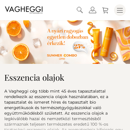
Esszencia olajok
A Vagheggi cég több mint 45 éves tapasztalattal
rendelkezik az esszencia olajok használatában, ez a
tapasztalat és ismeret híres és tapasztalt bio
energetikusok és természetgyógyászokkal való
együttműködésből született. Az esszencia olajok a
legkiválóbb hazai és nemzetközi termesztésből
származnak teljesen természetes eredetű 100 %-os
tisztaságú esszencia olajak. Az aromaterápia kifejezés egy