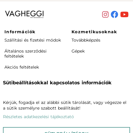
Információk
Kozmetikusoknak
Szállítási és fizetési módok
Továbbképzés
Általános szerződési
Gépek
feltételek
Akciós feltételek
Rendeléstől elállás /
Sütibeállításokkal kapcsolatos információk
visszaküldés
Termékeink
Cégünkről
Kérjük, fogadja el az alábbi sütik tárolását, vagy végezze el
Arcápolás
Vagheggiről
a sütik személyre szabott beállítását!
Testápolás
Szalonkereső
Részletes adatkezelési tájékoztató
Phytomake-up
Blog