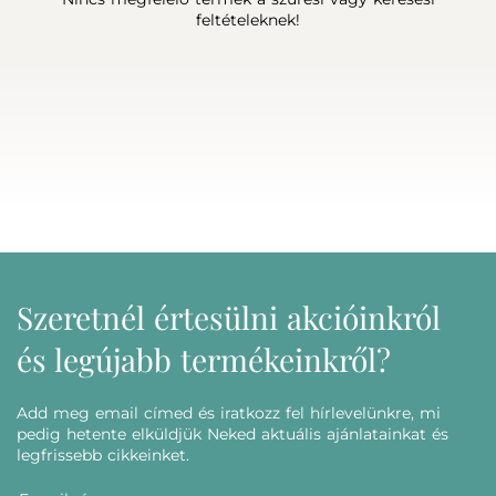
feltételeknek!
Szeretnél értesülni akcióinkról
és legújabb termékeinkről?
Add meg email címed és iratkozz fel hírlevelünkre, mi
pedig hetente elküldjük Neked aktuális ajánlatainkat és
legfrissebb cikkeinket.