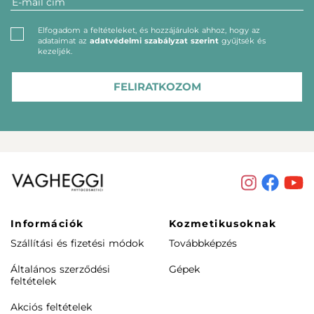
Elfogadom a feltételeket, és hozzájárulok ahhoz, hogy az
adataimat az
adatvédelmi szabályzat szerint
gyűjtsék és
kezeljék.
FELIRATKOZOM
Információk
Kozmetikusoknak
Szállítási és fizetési módok
Továbbképzés
Általános szerződési
Gépek
feltételek
Akciós feltételek