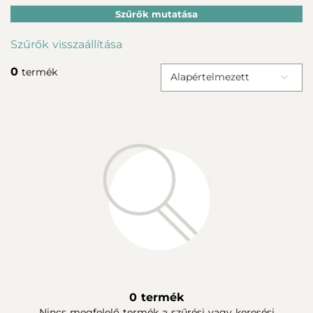
Szűrők mutatása
Szűrők visszaállítása
0
termék
Alapértelmezett
0 termék
Nincs megfelelő termék a szűrési vagy keresési