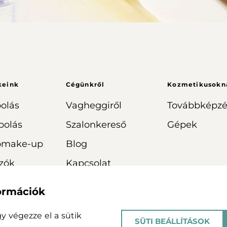
keink
Cégünkről
Kozmetikusokn
olás
Vagheggiről
Továbbképzé
polás
Szalonkereső
Gépek
omake-up
Blog
zók
Kapcsolat
formációk
agy végezze el a sütik
SÜTI BEÁLLÍTÁSOK