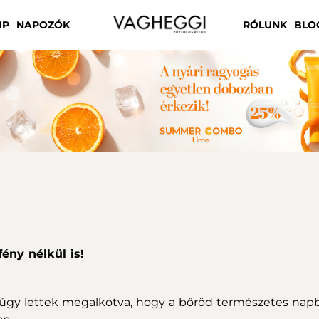
UP
NAPOZÓK
RÓLUNK
BLO
ény nélkül is!
úgy lettek megalkotva, hogy a bőröd természetes napba