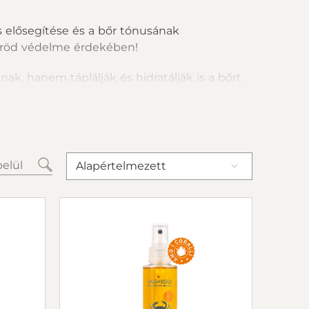
ás elősegítése és a bőr tónusának
röd védelme érdekében!
, hanem táplálják és hidratálják is a bőrt.
tes megoldást.
hagyva maga után.
ogy a nyári szín mélyebb, tartósabb és
Alapértelmezett
éged írja rád.