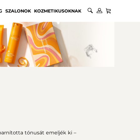
G
SZALONOK
KOZMETIKUSOKNAK
rnította tónusát emeljék ki –