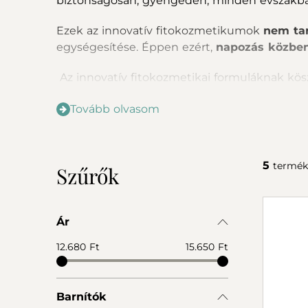
biztonságosan, gyengéden, minden évszakb
Ezek az innovatív fitokozmetikumok
nem ta
egységesítése. Éppen ezért,
napozás közben
Az innovatív fitokozmetikai formuláknak kösz
Legyen szó fokozatos barnulásról vagy azonn
Tovább olvasom
Önbarnító hab
– könnyed textúrájával látha
Barnulást elősegítő krémek
– felkészítik a
egészségesebb legyen.
5
termék
Szűrők
Mindezt kompromisszumok nélkül – a bőröd 
Napsütés nélkül is ragyogni? Lehetséges.
Ár
Válaszd a Vagheggi barnító termékeit, és en
12.680 Ft
15.650 Ft
Barnítók