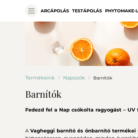
ARCÁPOLÁS
TESTÁPOLÁS
PHYTOMAKE-
Termékeink
Napozók
Barnítók
Barnítók
Fedezd fel a Nap csókolta ragyogást – UV f
A
Vagheggi barnító és önbarnító termékei