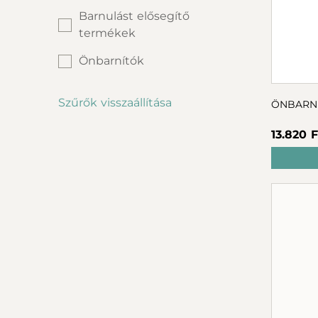
Barnulást elősegítő
termékek
Önbarnítók
Szűrők visszaállítása
ÖNBARNÍ
13.820 F