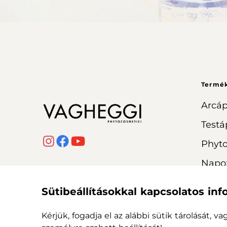
Termé
Arcáp
Testá
Phyt
Napo
Sütibeállításokkal kapcsolatos in
Kérjük, fogadja el az alábbi sütik tárolását, v