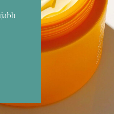
újabb