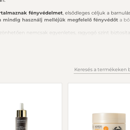
an.
rtalmaznak fényvédelmet
, elsődleges céljuk a barnul
 mindig használj melléjük megfelelő fényvédőt
a bő
önhetően nemcsak egyenletes, ragyogó színt biztosítanak
ali bronzhatásról, nálunk megtalálod a számodra tökéle
tatlanul simul a bőrre, természetes hatású barnaságot 
 bőrt a napozásra, támogatják a melanin termelődését, h
és a környezet védelmében.
gedd, hogy a színt ne a nap, hanem a természetes széps