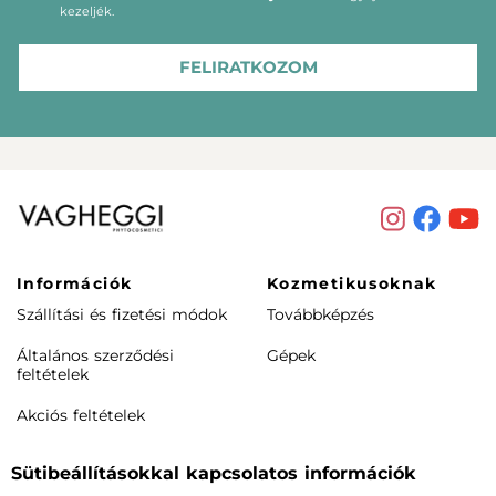
kezeljék.
FELIRATKOZOM
Információk
Kozmetikusoknak
Szállítási és fizetési módok
Továbbképzés
Általános szerződési
Gépek
feltételek
Akciós feltételek
Rendeléstől elállás /
Sütibeállításokkal kapcsolatos információk
visszaküldés