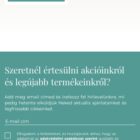
Szeretnél értesülni akcióinkról
és legújabb termékeinkről?
Add meg email címed és iratkozz fel hírlevelünkre, mi
pedig hetente elküldjük Neked aktuális ajánlatainkat és
legfrissebb cikkeinket.
Elfogadom a feltételeket, és hozzájárulok ahhoz, hogy az
adataimat az
adatvédelmi szabályzat szerint
gyűjtsék és