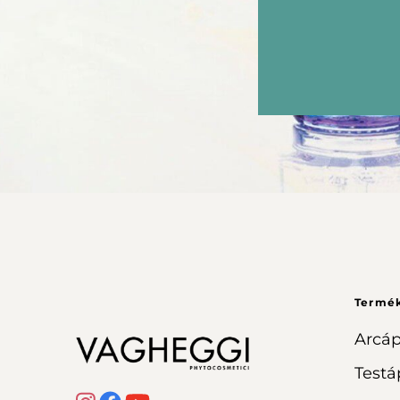
Termé
Arcáp
Testá