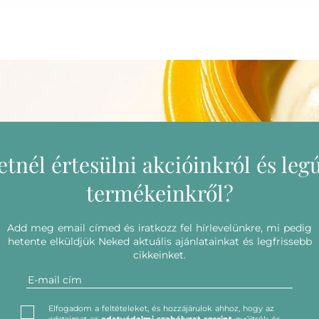
etnél értesülni akcióinkról és leg
termékeinkről?
Add meg email címed és iratkozz fel hírlevelünkre, mi pedig
hetente elküldjük Neked aktuális ajánlatainkat és legfrissebb
cikkeinket.
Elfogadom a feltételeket, és hozzájárulok ahhoz, hogy az