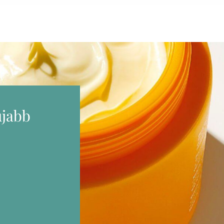
újabb