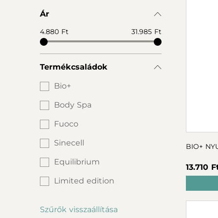
Ár
4.880 Ft
31.985 Ft
Termékcsaládok
Bio+
Body Spa
Fuoco
Sinecell
BIO+ NY
Equilibrium
13.710 F
Limited edition
Szűrők visszaállítása