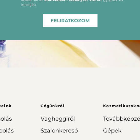
adataimat az
adatvédelmi szabályzat szerint
gyűjtsék és
kezeljék.
FELIRATKOZOM
keink
Cégünkről
Kozmetikusokn
olás
Vagheggiről
Továbbképzé
polás
Szalonkereső
Gépek