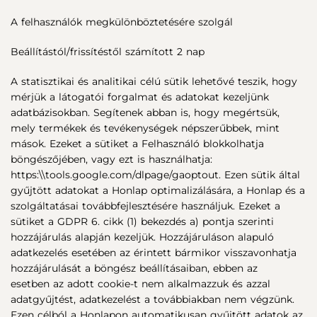
A felhasználók megkülönböztetésére szolgál
Beállítástól/frissítéstől számított 2 nap
A statisztikai és analitikai célú sütik lehetővé teszik, hogy
mérjük a látogatói forgalmat és adatokat kezeljünk
adatbázisokban. Segítenek abban is, hogy megértsük,
mely termékek és tevékenységek népszerűbbek, mint
mások. Ezeket a sütiket a Felhasználó blokkolhatja
böngészőjében, vagy ezt is használhatja:
https:\\tools.google.com/dlpage/gaoptout. Ezen sütik által
gyűjtött adatokat a Honlap optimalizálására, a Honlap és a
szolgáltatásai továbbfejlesztésére használjuk. Ezeket a
sütiket a GDPR 6. cikk (1) bekezdés a) pontja szerinti
hozzájárulás alapján kezeljük. Hozzájáruláson alapuló
adatkezelés esetében az érintett bármikor visszavonhatja
hozzájárulását a böngész beállításaiban, ebben az
esetben az adott cookie-t nem alkalmazzuk és azzal
adatgyűjtést, adatkezelést a továbbiakban nem végzünk.
Ezen célból a Honlapon automatikusan gyűjtött adatok az