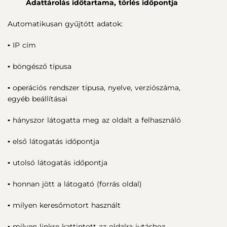
Adattárolás időtartama, törlés időpontja
Automatikusan gyűjtött adatok:
▪ IP cím
▪ böngésző típusa
▪ operációs rendszer típusa, nyelve, verziószáma,
egyéb beállításai
▪ hányszor látogatta meg az oldalt a felhasználó
▪ első látogatás időpontja
▪ utolsó látogatás időpontja
▪ honnan jött a látogató (forrás oldal)
▪ milyen keresőmotort használt
▪ milyen linkre kattintott az oldalra jutáshoz