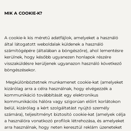
MIK A COOKIE-K?
A cookie-k kis méretű adatfájlok, amelyeket a használó
által látogatott weboldalak küldenek a használó
számítógépére (általában a böngészőre), ahol lementésre
kerülnek, hogy később ugyanezen honlapok részére
visszaküldésre kerüljenek ugyanazon használó következő
böngészésekor.
Megkülönböztetnek munkamenet cookie-kat (amelyeket
kizárólag arra a célra használnak, hogy elvégezzék a
kommunikáció továbbítását egy elektronikus
kommunikációs hálóra vagy szigorúan előírt korlátokon
belül, kizárólag a kért szolgáltatást nyújtó személy
számára), teljesítményt biztosító cookie-kat (amelyek célja
a használóra vonatkozó profilok létrehozása, és amelyeket
arra használnak, hogy neten keresztül reklám üzeneteket