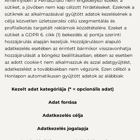
Amennyiben a Felhasználó nem engedélyezi ezeket a
sütiket, a jövőben nem kap célzott hirdetéseket. Ezeknek a
sütiknek az alkalmazásával gyűjtött adatok kezelésének a
célja közvetlen üzletszerzési célú szegmentálás és
profilalkotás targetált reklámok közzétételére. Ezeket a
sütiket a GDPR 6. cikk (1) bekezdés a) pontja szerinti
hozzájárulás alapján kezeljük. Hozzájáruláson alapuló
adatkezelés esetében az érintett bármikor visszavonhatja
hozzájárulását a böngész beállításaiban, ebben az esetben
az adott cookie-t nem alkalmazzuk és azzal adatgyűjtést,
adatkezelést a továbbiakban nem végzünk. Ezen célból a
Honlapon automatikusan gyűjtött adatok az alábbiak:
Kezelt adat kategóriája (* = opcionális adat)
Adat forrása
Adatkezelés célja
Adatkezelés jogalapja