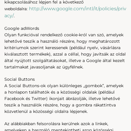
kikapcsolásához lépjen fel a következő
http://www.google.com/intl/it/policies/priv
weboldalra:
acy/
.
Google adWords
Olyan funkcióval rendelkező cookie-król van szó, amelyek
lehetővé teszik a használó részére, hogy meghatározott
kritériumok szerint keressenek (például nyelv, vásárlásra
kiválasztott termékek), azzal a céllal, hogy javítsák az oldal
által nyújtott szolgáltatásokat, illetve a Google által kezelt
tartalmakat javasoljanak az ügyfélnek.
Social Buttons
A Social Buttons-ok olyan különleges „gombok”, amelyek
a honlapon találhatók és a közösségi oldalak (például
Facebook és Twitter) ikonjait ábrázolják, illetve lehetővé
teszik a használók részére, hogy a gombra rákattintva
közvetlenül a közösségi oldalra lépjenek.
Az alábbiakban felsorolásra kerülnek azok a linkek,
amelyeken a használó megtekintheti azon közösségi