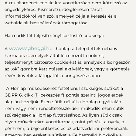
A munkamenet cookie-kra vonatkozóan nem kötelező az
engedélykérés. Kisméretű, ideiglenesen tárolt
információkról van szó, amelyek célja a keresés és a
weboldalak használatának támogatása.
Harmadik fél teljesítményt biztosító cookie-jai
www.vagheggi.hu
A
honlapra telepítettek néhány,
harmadik személyek által létrehozott cookie-t,
teljesítményt biztosító cookie-kat is, amelyek a böngészőn
az „ok” gombra kattintással aktiválódnak, vagy a görgetés
révén követik a látogatót a böngészés során.
A Honlap működéséhez feltétlenül szükséges sütiket a
GDPR 6. cikk (1) bekezdés f) pontja szerinti jogos érdek
alapján kezeljük. Ezen sütik nélkül a Honlap egyáltalán
nem vagy nem rendeltetésszerűen működik, ezen sütik
szükségesek a Honlap futtatásához. Az ilyen sütik csak
olyan műveletekre vonatkoznak, mint például a nyelv, a
pénznem, a bejelentkezés és az adatvédelmi preferenciák.
Amennyiben ezeket a sütiket a Felhasználó blokkolja a