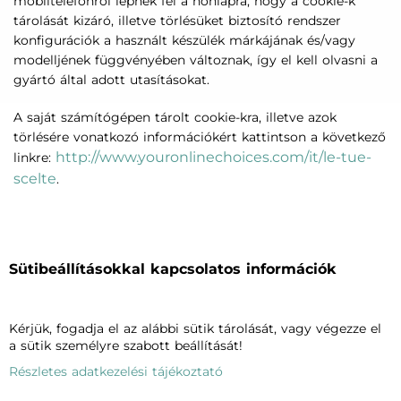
mobiltelefonról lépnek fel a honlapra, hogy a cookie-k
tárolását kizáró, illetve törlésüket biztosító rendszer
konfigurációk a használt készülék márkájának és/vagy
modelljének függvényében változnak, így el kell olvasni a
gyártó által adott utasításokat.
A saját számítógépen tárolt cookie-kra, illetve azok
törlésére vonatkozó információkért kattintson a következő
http://www.youronlinechoices.com/it/le-tue-
linkre:
scelte
.
AZ ÉRINTETT FÉL JOGAI
Sütibeállításokkal kapcsolatos információk
Kérjük, fogadja el az alábbi sütik tárolását, vagy végezze el
Az érintett fél a következő e-mail
a sütik személyre szabott beállítását!
info@vagheggi.hu
címre:
, az adatkezelőnek elküldött
levél révén bármikor érvényesítheti az őt megillető
Részletes adatkezelési tájékoztató
jogokat.