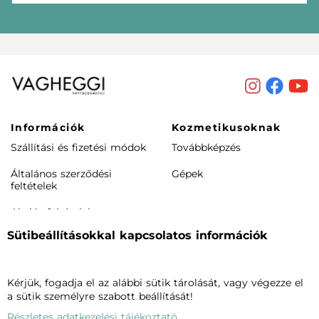
Információk
Kozmetikusoknak
Szállítási és fizetési módok
Továbbképzés
Általános szerződési
Gépek
feltételek
Akciós feltételek
Sütibeállításokkal kapcsolatos információk
Rendeléstől elállás /
visszaküldés
Termékeink
Cégünkről
Kérjük, fogadja el az alábbi sütik tárolását, vagy végezze el
a sütik személyre szabott beállítását!
Arcápolás
Vagheggiről
Részletes adatkezelési tájékoztató