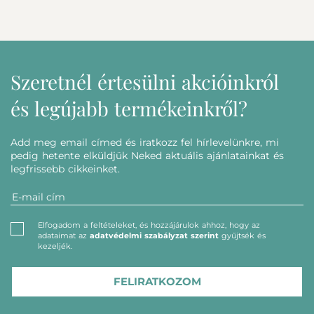
Szeretnél értesülni akcióinkról
és legújabb termékeinkről?
Add meg email címed és iratkozz fel hírlevelünkre, mi
pedig hetente elküldjük Neked aktuális ajánlatainkat és
legfrissebb cikkeinket.
Elfogadom a feltételeket, és hozzájárulok ahhoz, hogy az
adataimat az
adatvédelmi szabályzat szerint
gyűjtsék és
kezeljék.
FELIRATKOZOM