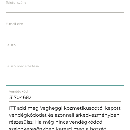
Telefonszám
E-mail cím
Jelszó
Jelszó megerősítése
Vendégkód
ITT add meg Vagheggi kozmetikusodtól kapott
vendégkódodat és azonnali árkedvezményben
részesülsz! Ha még nincs vendégkódod
szalonkeresőnkben keresd meg a hozzád