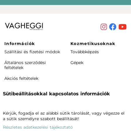
Információk
Kozmetikusoknak
Szállítási és fizetési módok
Továbbképzés
Általános szerződési
Gépek
feltételek
Akciós feltételek
Rendeléstől elállás /
Sütibeállításokkal kapcsolatos információk
visszaküldés
Termékeink
Cégünkről
Kérjük, fogadja el az alábbi sütik tárolását, vagy végezze el
Arcápolás
Vagheggiről
a sütik személyre szabott beállítását!
Testápolás
Szalonkereső
Részletes adatkezelési tájékoztató