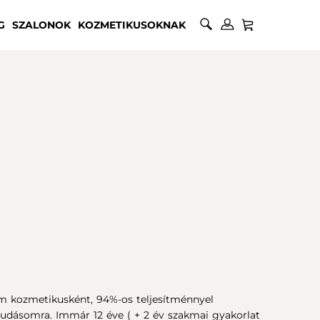
G
SZALONOK
KOZMETIKUSOKNAK
em kozmetikusként, 94%-os teljesítménnyel
udásomra. Immár 12 éve ( + 2 év szakmai gyakorlat