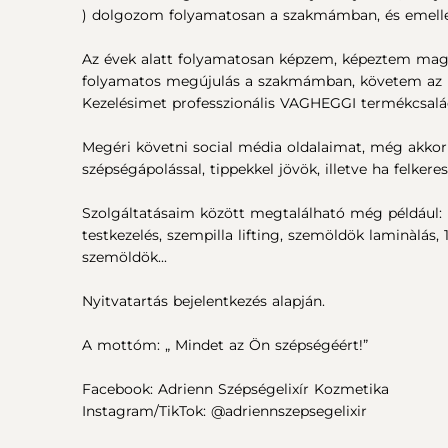
) dolgozom folyamatosan a szakmámban, és emellet
Az évek alatt folyamatosan képzem, képeztem magam
folyamatos megújulás a szakmámban, követem az ú
Kezelésimet professzionális VAGHEGGI termékcsal
Megéri követni social média oldalaimat, még akkor
szépségápolással, tippekkel jövök, illetve ha felke
Szolgáltatásaim között megtalálható még például: b
testkezelés, szempilla lifting, szemöldök laminàlás, 
szemöldök...
Nyitvatartás bejelentkezés alapján.
A mottóm: „ Mindet az Ön szépségéért!”
Facebook: Adrienn Szépségelixír Kozmetika
Instagram/TikTok: @adriennszepsegelixir