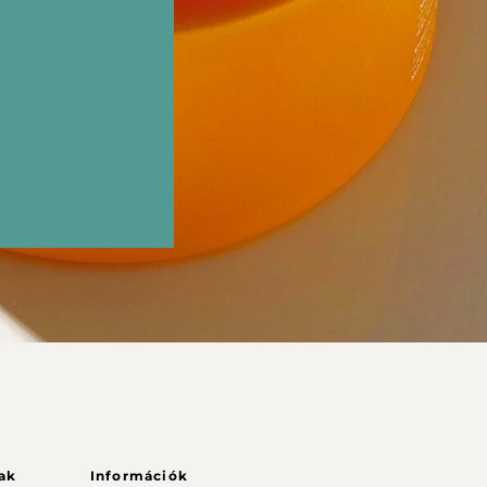
ak
Információk