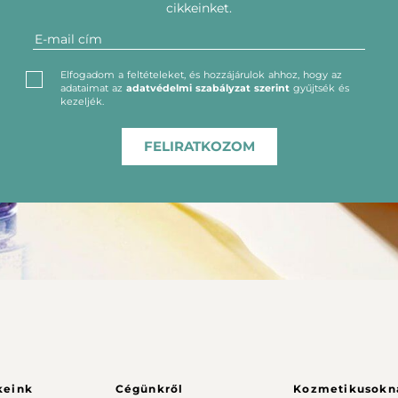
cikkeinket.
Elfogadom a feltételeket, és hozzájárulok ahhoz, hogy az
adataimat az
adatvédelmi szabályzat szerint
gyűjtsék és
kezeljék.
FELIRATKOZOM
keink
Cégünkről
Kozmetikusokn