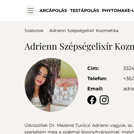
ARCÁPOLÁS
TESTÁPOLÁS
PHYTOMAKE-
Szalonok
Adrienn Szépségelixír Kozmetika
Adrienn Szépségelixír Koz
Cím:
332
Telefon:
+36/2
Email:
adrie
Üdvözöllek Dr. Mezeiné Turóczi Adrienn vagyok, az
szereztem meg a szakmai bizonyítványomat, melyhe