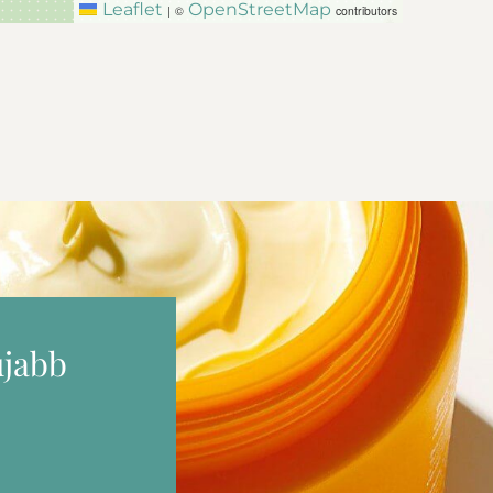
Leaflet
OpenStreetMap
|
©
contributors
újabb