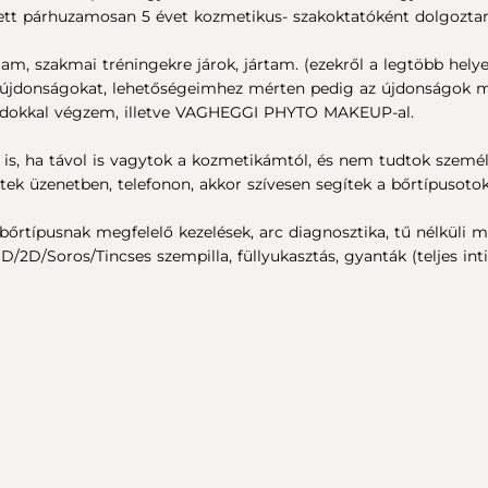
t párhuzamosan 5 évet kozmetikus- szakoktatóként dolgoztam 
, szakmai tréningekre járok, jártam. (ezekről a legtöbb hely
jdonságokat, lehetőségeimhez mérten pedig az újdonságok me
ádokkal végzem, illetve VAGHEGGI PHYTO MAKEUP-al.
 is, ha távol is vagytok a kozmetikámtól, és nem tudtok szemé
restek üzenetben, telefonon, akkor szívesen segítek a bőrtípusot
őrtípusnak megfelelő kezelések, arc diagnosztika, tű nélküli m
1D/2D/Soros/Tincses szempilla, füllyukasztás, gyanták (teljes int