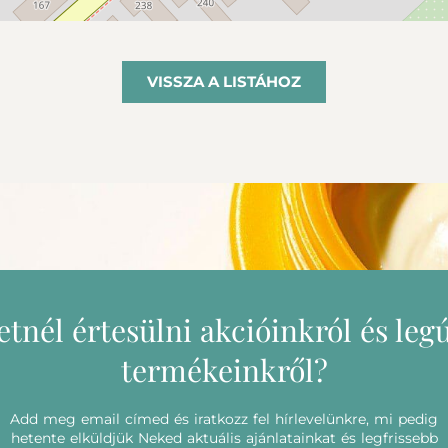
VISSZA A LISTÁHOZ
etnél értesülni akcióinkról és leg
termékeinkről?
Add meg email címed és iratkozz fel hírlevelünkre, mi pedig
hetente elküldjük Neked aktuális ajánlatainkat és legfrissebb