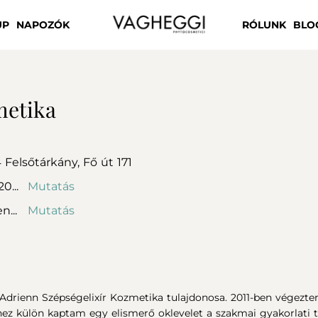
UP
NAPOZÓK
RÓLUNK
BLO
metika
4
Felsőtárkány,
Fő út 171
0...
Mutatás
n...
Mutatás
 Adrienn Szépségelixír Kozmetika tulajdonosa. 2011-ben végezt
z külön kaptam egy elismerő oklevelet a szakmai gyakorlati t