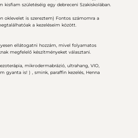
kisfiam születéséig egy debreceni Szakiskolában.
en oklevelet is szereztem) Fontos számomra a
gtalálhatóak a kezeléseim között.
lyesen ellátogatni hozzám, mivel folyamatos
oknak megfelelő készítményeket választani.
ezoterápia, mikrodermabrázió, ultrahang, VIO,
im gyanta is! ) , smink, paraffin kezelés, Henna