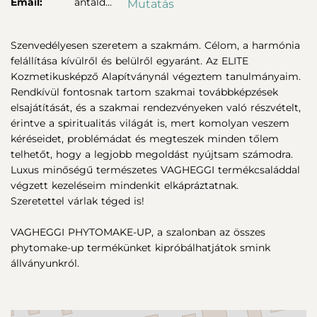
Email:
antald...
Mutatás
Szenvedélyesen szeretem a szakmám. Célom, a harmónia
felállítása kívülről és belülről egyaránt. Az ELITE
Kozmetikusképző Alapítványnál végeztem tanulmányaim.
Rendkívül fontosnak tartom szakmai továbbképzések
elsajátítását, és a szakmai rendezvényeken való részvételt,
érintve a spiritualitás világát is, mert komolyan veszem
kéréseidet, problémádat és megteszek minden tőlem
telhetőt, hogy a legjobb megoldást nyújtsam számodra.
Luxus minőségű természetes VAGHEGGI termékcsaláddal
végzett kezeléseim mindenkit elkápráztatnak.
Szeretettel várlak téged is!
VAGHEGGI PHYTOMAKE-UP, a szalonban az összes
phytomake-up termékünket kipróbálhatjátok smink
állványunkról.