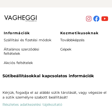
Információk
Kozmetikusoknak
Szállítási és fizetési módok
Továbbképzés
Általános szerződési
Gépek
feltételek
Akciós feltételek
Rendeléstől elállás /
Sütibeállításokkal kapcsolatos információk
visszaküldés
Termékeink
Cégünkről
Kérjük, fogadja el az alábbi sütik tárolását, vagy végezze el
Arcápolás
Vagheggiről
a sütik személyre szabott beállítását!
Testápolás
Szalonkereső
Részletes adatkezelési tájékoztató