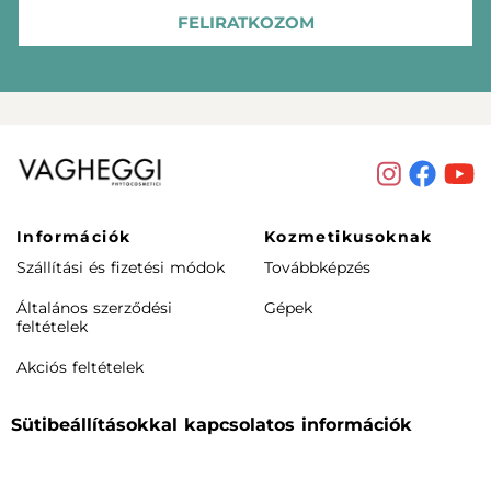
FELIRATKOZOM
Információk
Kozmetikusoknak
Szállítási és fizetési módok
Továbbképzés
Általános szerződési
Gépek
feltételek
Akciós feltételek
Rendeléstől elállás /
Sütibeállításokkal kapcsolatos információk
visszaküldés
Termékeink
Cégünkről