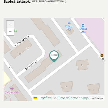
Szolgáltatások
GÉPI BŐRDIAGNOSZTIKA
+
−
Leaflet
OpenStreetMap
|
©
contributors