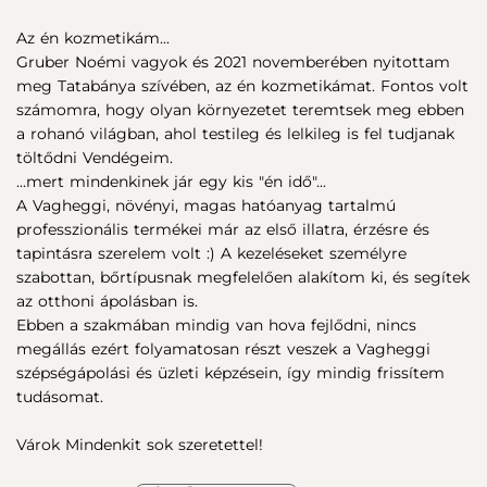
Az én kozmetikám...
Gruber Noémi vagyok és 2021 novemberében nyitottam
meg Tatabánya szívében, az én kozmetikámat. Fontos volt
számomra, hogy olyan környezetet teremtsek meg ebben
a rohanó világban, ahol testileg és lelkileg is fel tudjanak
töltődni Vendégeim.
...mert mindenkinek jár egy kis "én idő"...
A Vagheggi, növényi, magas hatóanyag tartalmú
professzionális termékei már az első illatra, érzésre és
tapintásra szerelem volt :) A kezeléseket személyre
szabottan, bőrtípusnak megfelelően alakítom ki, és segítek
az otthoni ápolásban is.
Ebben a szakmában mindig van hova fejlődni, nincs
megállás ezért folyamatosan részt veszek a Vagheggi
szépségápolási és üzleti képzésein, így mindig frissítem
tudásomat.
Várok Mindenkit sok szeretettel!