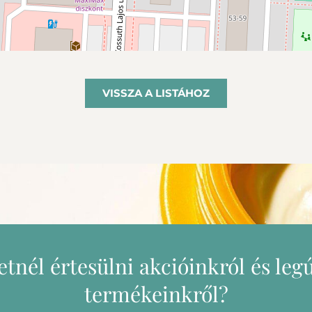
VISSZA A LISTÁHOZ
etnél értesülni akcióinkról és leg
termékeinkről?