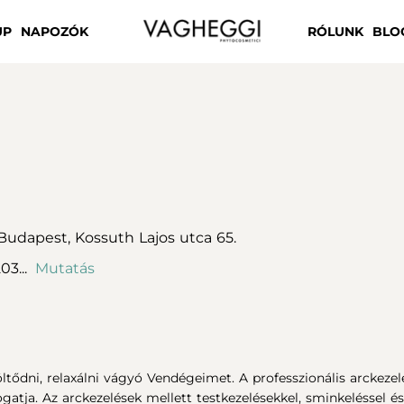
UP
NAPOZÓK
RÓLUNK
BLO
Budapest,
Kossuth Lajos utca 65.
03...
Mutatás
töltődni, relaxálni vágyó Vendégeimet. A professzionális arck
ogatja. Az arckezelések mellett testkezelésekkel, sminkeléssel és