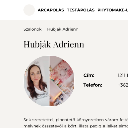
ARCÁPOLÁS
TESTÁPOLÁS
PHYTOMAKE-
Szalonok
Hubják Adrienn
Hubják Adrienn
Cím:
1211
Telefon:
+362
Sok szeretettel, pihentető környezetben várom fel
melynek összetevői a bőrt, illata pedig a lelket sim