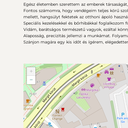
Egész életemben szerettem az emberek társaságát, e
Fontos számomra, hogy vendégeim teljes körű szolg
mellett, hangsúlyt fektetek az otthoni ápoló haszná
Speciális kezelésekkel és bőrhibákkal foglalkozom
Vidám, barátságos természetű vagyok, ezáltal kön
Alaposság, precizitás jellemzi a munkámat. Folyam
Szánjon magára egy kis időt és ígérem, elégedetten
+
−