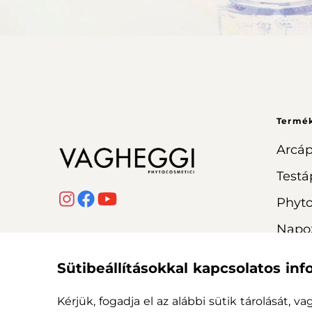
Termé
Arcáp
Testá
Phyt
Napo
Sütibeállításokkal kapcsolatos in
Kérjük, fogadja el az alábbi sütik tárolását, v