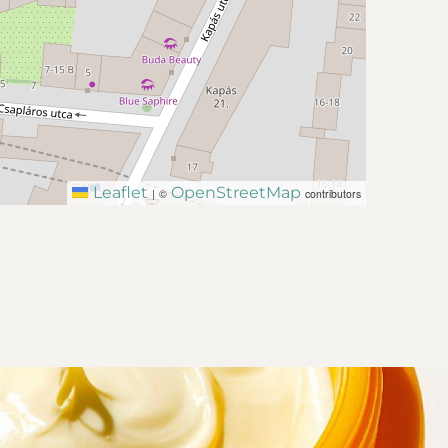
Leaflet
OpenStreetMap
|
©
contributors