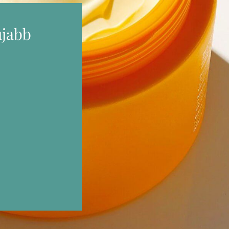
újabb