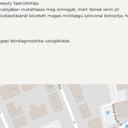
auty Specialistája.
 valójában mutathassa meg önmagát, mert Nőnek lenni jó!
választásánál követett magas minőségű színvonal biztosítja, h
épi bőrdiagnosztikai szolgáltatás