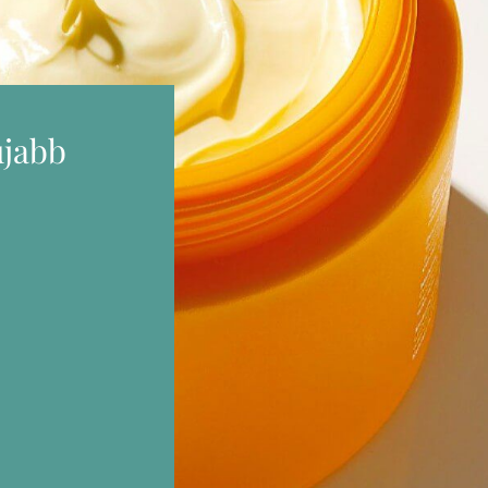
újabb