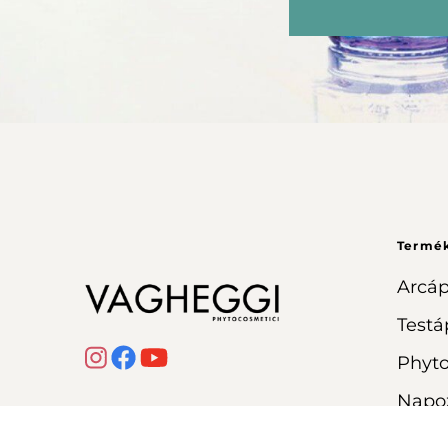
Termé
Arcáp
Testá
Phyt
Napo