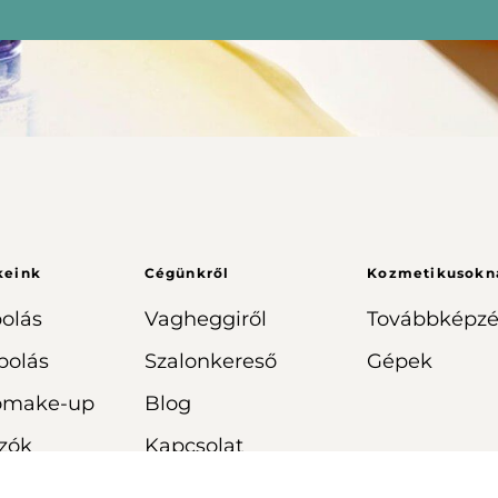
keink
Cégünkről
Kozmetikusokn
olás
Vagheggiről
Továbbképzé
polás
Szalonkereső
Gépek
omake-up
Blog
zók
Kapcsolat