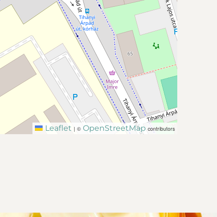
Leaflet
OpenStreetMap
|
©
contributors