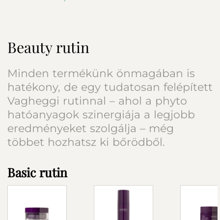
75.25 Longevity éjszakai arckrémet, és engedd, hogy
minden éjszaka a megújulás ideje legyen.
50 ml
Beauty rutin
Minden termékünk önmagában is
hatékony, de egy tudatosan felépített
Vagheggi rutinnal – ahol a phyto
hatóanyagok szinergiája a legjobb
eredményeket szolgálja – még
többet hozhatsz ki bőrödből.
Basic rutin