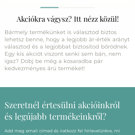
Akciókra vágysz? Itt nézz közül!
Bármely termékünket is választod biztos
lehetsz benne, hogy a legjobb ár-érték arányt
választod és a legjobbat biztosítod bőrödnek.
Egy kis akciót viszont senki sem bán, nem
igaz? Dobj be még a kosaradba pár
kedvezményes árú terméket!
Szeretnél értesülni akcióinkról
és legújabb termékeinkről?
Add meg email címed és iratkozz fel hírlevelünkre, mi