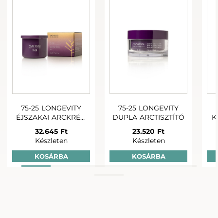
125ML
23.520 Ft
19.990 Ft
25.990
Készleten
Készleten
Készle
Pro rutin
75-25 LONGEVITY
75-25 LONGEVITY
ÉJSZAKAI ARCKRÉM
DUPLA ARCTISZTÍTÓ
K
UTÁNTÖLTŐ
32.645 Ft
23.520 Ft
Készleten
Készleten
+
+
KOSÁRBA
KOSÁRBA
75-25 LONGEVITY
75-25 LONGEVITY
75-25 LONG
DUPLA ARCTISZTÍTÓ
KRÉMES ARCRADÍR
PRESZÉRUM 
125ML
23.520 Ft
19.630 Ft
19.990 
Készleten
Készleten
Készlet