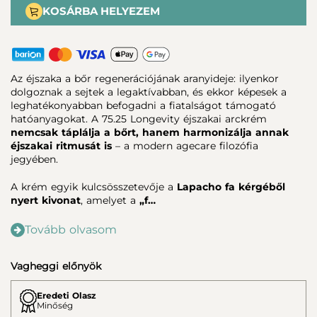
KOSÁRBA HELYEZEM
Az éjszaka a bőr regenerációjának aranyideje: ilyenkor
dolgoznak a sejtek a legaktívabban, és ekkor képesek a
leghatékonyabban befogadni a fiatalságot támogató
hatóanyagokat. A 75.25 Longevity éjszakai arckrém
nemcsak táplálja a bőrt, hanem harmonizálja annak
éjszakai ritmusát is
– a modern agecare filozófia
jegyében.
A krém egyik kulcsösszetevője a
Lapacho fa kérgéből
nyert kivonat
, amelyet a
„f…
Tovább olvasom
Vagheggi előnyök
Eredeti Olasz
Minőség