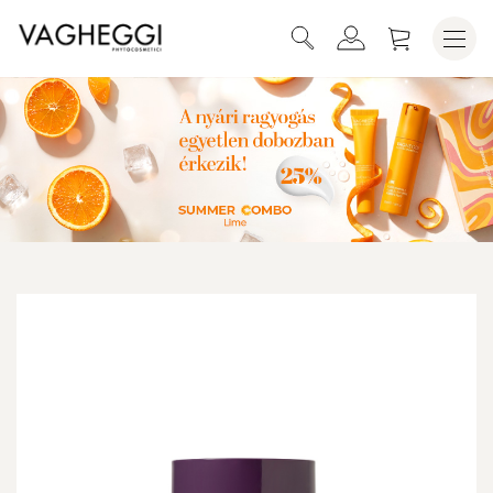
KOSÁRBA HELYEZEM
75-25 LONGEVITY ÉJSZAKAI ARCKRÉM