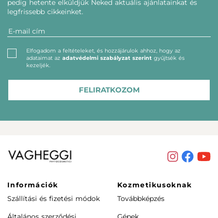
pedig hetente elküldjük Neked aktuális ajánlatainkat és
legfrissebb cikkeinket.
Elfogadom a feltételeket, és hozzájárulok ahhoz, hogy az
adataimat az
adatvédelmi szabályzat szerint
gyűjtsék és
kezeljék.
FELIRATKOZOM
Információk
Kozmetikusoknak
Szállítási és fizetési módok
Továbbképzés
Általános szerződési
Gépek