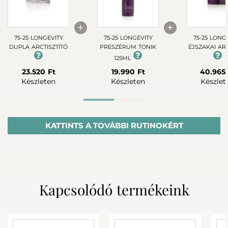
+
+
75-25 LONGEVITY
75-25 LONGEVITY
75-25 LONG
DUPLA ARCTISZTÍTÓ
PRESZÉRUM TONIK
ÉJSZAKAI A
125ML
23.520 Ft
19.990 Ft
40.965 
Készleten
Készleten
Készlet
Advanced rutin
KATTINTS A TOVÁBBI RUTINOKÉRT
Kapcsolódó termékeink
+
+
75-25 LONGEVITY
75-25 LONGEVITY
75-25 LONG
DUPLA ARCTISZTÍTÓ
PRESZÉRUM TONIK
SZEMKÖRNYÉ