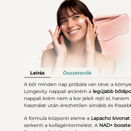
+
75-25 LONGEVITY DUPLA
ARCTISZTÍTÓ
PRES
23.520 Ft
Leírás
Összetevők
Készleten
A bőr minden nap próbára van téve: a környez
Longevity nappali arckrém a
legújabb bőrápo
Pro rutin
nappali krém nem a kor jeleit rejti el, hanem 
használat után érezhetően simább és frissebb
A formula központi eleme a
Lapacho kivonat –
serkenti a kollagéntermelést. A
NAD+ booste