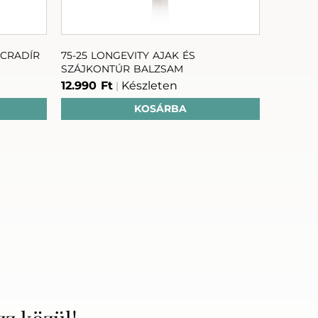
RCRADÍR
75-25 LONGEVITY AJAK ÉS
75-25 L
SZÁJKONTÚR BALZSAM
UTÁNTÖ
12.990 Ft
Készleten
32.645 
|
KOSÁRBA