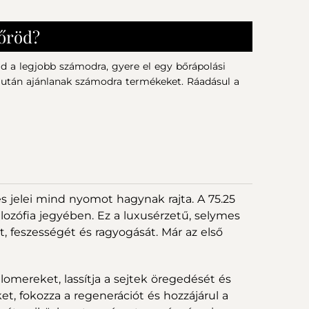
bőröd?
146.165 Ft
 a legjobb számodra, gyere el egy bőrápolási
+
+
 után ajánlanak számodra termékeket. Ráadásul a
KOSÁRBA
Y
75-25 LONGEVITY NAPPALI
Ó
ARCKRÉM UTÁNTÖLTŐ
35.700 Ft
Készleten
s jelei mind nyomot hagynak rajta. A 75.25
ilozófia jegyében. Ez a luxusérzetű, selymes
t, feszességét és ragyogását. Már az első
lomereket, lassítja a sejtek öregedését és
ket, fokozza a regenerációt és hozzájárul a