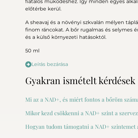
fiatalos működéshez. Így minden egyes alkalm
előtérbe kerül.
+
A sheavaj és a növényi szkvalán mélyen táplál
finom ráncokat. A bőr rugalmas és selymes érz
és a külső környezeti hatásoktól.
75-25 LONGEVITY DUPLA
75-
50 ml
ARCTISZTÍTÓ
23.520 Ft
Leírás bezárása
Készleten
Gyakran ismételt kérdések
Mi az a NAD+, és miért fontos a bőröm szám
A NAD+ egy koenzim, amely minden sejtünkben jele
Mikor kezd csökkenni a NAD+ szint a szerve
energiatermelésben, a regenerációban és a DNS-jav
magas, a sejtek jobban működnek, a bőr feszesebb,
A NAD+ szint már a húszas évek végétől fokozatosa
marad.
Hogyan tudom támogatni a NAD+ szintemet 
előrehaladtával egyre alacsonyabb lesz. Ez hozzájá
jeleihez, például a ráncokhoz és a rugalmasság elve
Teljes válasz elolvasása
A megfelelő életmód – pihentető alvás, egészséges 