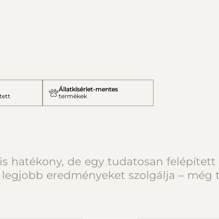
Állatkísérlet-mentes
tett
termékek
atékony, de egy tudatosan felépített V
 legjobb eredményeket szolgálja – még 