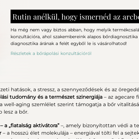
Rutin anélkül, hogy ismernéd az arc
Ha még nem vagy biztos abban, hogy melyik termékcsalád
+
konzultációra, ahol szakembereink alapos bőrdiagnosztika
diagnosztika árának a felét egyből le is vásárolhatod!
Részletek a bőrápolási konzultációról
75-25 LONGEVITY
75-25 LONGEVIT
ZÉRUM TONIK 125ML
SZEMKÖRNYÉKÁPOL
19.990 Ft
25.990 Ft
Készleten
Készleten
eti hatások, a stressz, a szennyeződések és az öregedé
lási tudomány és a természet szinergiája
– az agecare f
a well-aging szemlélet szerint támogatja a bőr vitalitásá
 lesz a bőr.
 a „fiatalság aktivátora”
–, amely bizonyítottan védi a te
r
– a hosszú élet molekulája – energiával tölti fel a sejte