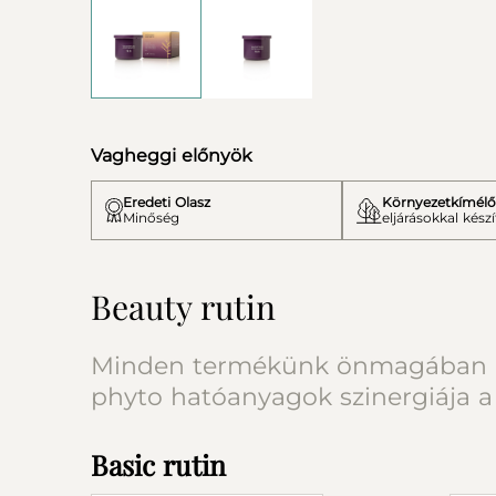
Vagheggi előnyök
Eredeti Olasz
Környezetkímélő
Minőség
eljárásokkal készí
Beauty rutin
Minden termékünk önmagában is h
phyto hatóanyagok szinergiája a
Basic rutin