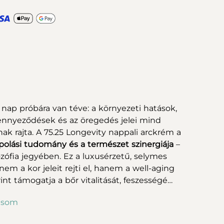
nap próbára van téve: a környezeti hatások,
szennyeződések és az öregedés jelei mind
k rajta. A 75.25 Longevity nappali arckrém a
polási tudomány és a természet szinergiája
–
ozófia jegyében. Ez a luxusérzetű, selymes
em a kor jeleit rejti el, hanem a well-aging
int támogatja a bőr vitalitását, feszességé…
asom