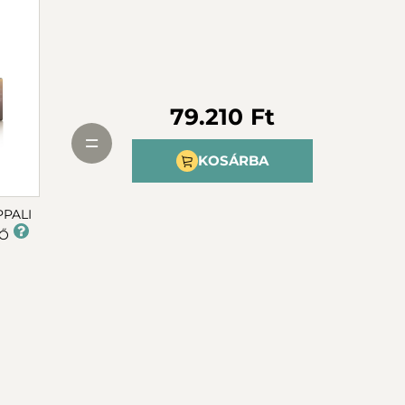
79.210 Ft
=
KOSÁRBA
PPALI
Ő