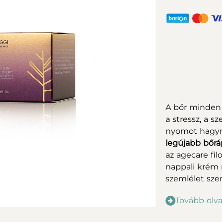
A bőr minden 
a stressz, a 
nyomot hagyna
legújabb bőrá
az agecare fil
nappali krém n
szemlélet szer
Tovább olv