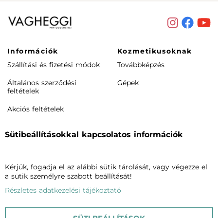
Információk
Kozmetikusoknak
Szállítási és fizetési módok
Továbbképzés
Általános szerződési
Gépek
feltételek
Akciós feltételek
Rendeléstől elállás /
Sütibeállításokkal kapcsolatos információk
visszaküldés
Termékeink
Cégünkről
Kérjük, fogadja el az alábbi sütik tárolását, vagy végezze el
Arcápolás
Vagheggiről
a sütik személyre szabott beállítását!
Testápolás
Szalonkereső
Részletes adatkezelési tájékoztató
Phytomake-up
Blog