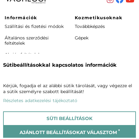
Információk
Kozmetikusoknak
Szállítási és fizetési módok
Továbbképzés
Általános szerződési
Gépek
feltételek
Akciós feltételek
Sütibeállításokkal kapcsolatos információk
Rendeléstől elállás /
visszaküldés
Termékeink
Cégünkről
Kérjük, fogadja el az alábbi sütik tárolását, vagy végezze el
a sütik személyre szabott beállítását!
Arcápolás
Vagheggiről
Részletes adatkezelési tájékoztató
Testápolás
Szalonkereső
Phytomake-up
Blog
SÜTI BEÁLLÍTÁSOK
Napozók
Kapcsolat
*
AJÁNLOTT BEÁLLÍTÁSOKAT VÁLASZTOM