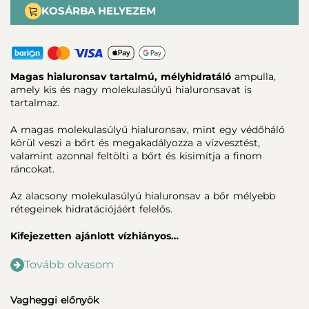
KOSÁRBA HELYEZEM
Magas hialuronsav tartalmú, mélyhidratáló
ampulla,
amely
kis és
nagy molekulasúlyú hialuronsavat is
tartalmaz.
A magas molekulasúlyú hialuronsav, mint egy védőháló
körül veszi a bőrt és megakadályozza a vízvesztést,
valamint azonnal feltölti a bőrt és kisimítja a finom
ráncokat.
Az alacsony molekulasúlyú hialuronsav a bőr mélyebb
rétegeinek hidratációjáért felelős.
Kifejezetten ajánlott vízhiányos…
Tovább olvasom
Vagheggi előnyök