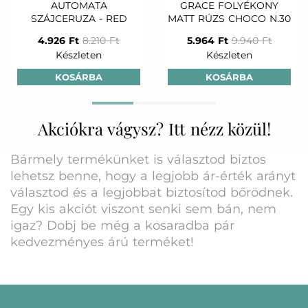
AUTOMATA
GRACE FOLYÉKONY
SZÁJCERUZA - RED
MATT RÚZS CHOCO N.30
4.926 Ft
8.210 Ft
5.964 Ft
9.940 Ft
Készleten
Készleten
KOSÁRBA
KOSÁRBA
Akciókra vágysz? Itt nézz közül!
Bármely termékünket is választod biztos
lehetsz benne, hogy a legjobb ár-érték arányt
választod és a legjobbat biztosítod bőrödnek.
Egy kis akciót viszont senki sem bán, nem
igaz? Dobj be még a kosaradba pár
kedvezményes árú terméket!