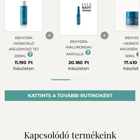
+
+
REHYDRA
REHYDR
REHYDRA
HIDRATÁLÓ
HIDRATÁ
HIALURONSAV
ARCLEMOSÓ TEJ
ARCKRÉM 
AMPULLA
200ML
50ML
11.190 Ft
20.180 Ft
17.410 
Készleten
Készleten
Készlet
Advanced rutin
KATTINTS A TOVÁBBI RUTINOKÉRT
Kapcsolódó termékeink