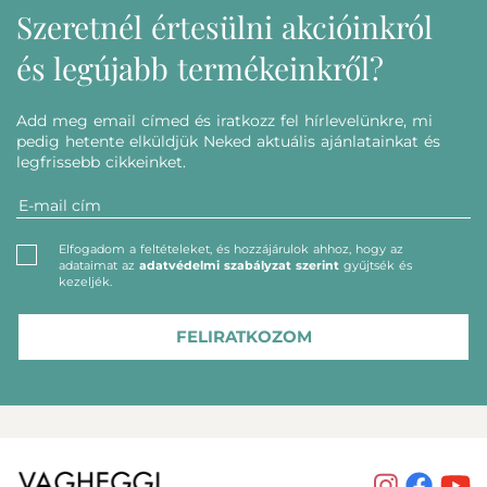
Szeretnél értesülni akcióinkról
és legújabb termékeinkről?
Add meg email címed és iratkozz fel hírlevelünkre, mi
pedig hetente elküldjük Neked aktuális ajánlatainkat és
legfrissebb cikkeinket.
Elfogadom a feltételeket, és hozzájárulok ahhoz, hogy az
adataimat az
adatvédelmi szabályzat szerint
gyűjtsék és
kezeljék.
FELIRATKOZOM