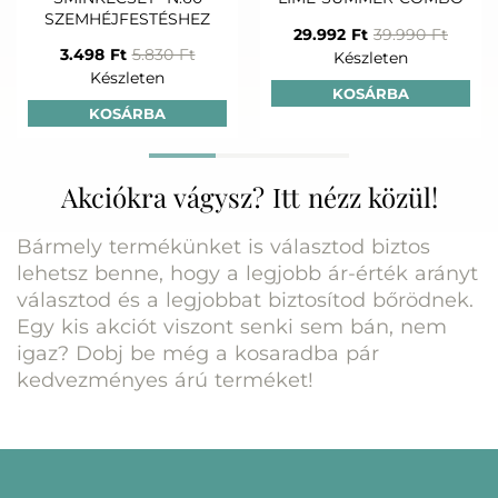
SZEMHÉJFESTÉSHEZ
29.992 Ft
39.990 Ft
3.498 Ft
5.830 Ft
Készleten
Készleten
KOSÁRBA
KOSÁRBA
Akciókra vágysz? Itt nézz közül!
Bármely termékünket is választod biztos
lehetsz benne, hogy a legjobb ár-érték arányt
választod és a legjobbat biztosítod bőrödnek.
Egy kis akciót viszont senki sem bán, nem
igaz? Dobj be még a kosaradba pár
kedvezményes árú terméket!