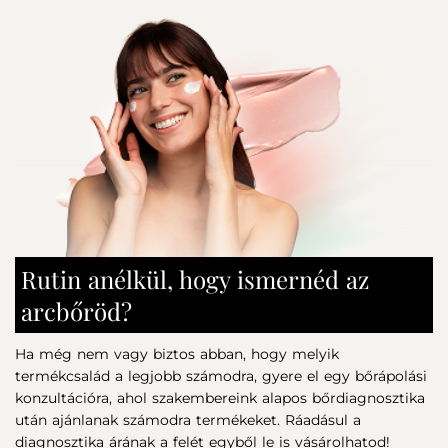
Cl61565 (Green 6), Citric Acid.
használható. Kiváló sminkalap.
Rutin anélkül, hogy ismernéd az
arcbőröd?
Ha még nem vagy biztos abban, hogy melyik
termékcsalád a legjobb számodra, gyere el egy bőrápolási
konzultációra, ahol szakembereink alapos bőrdiagnosztika
után ajánlanak számodra termékeket. Ráadásul a
diagnosztika árának a felét egyből le is vásárolhatod!