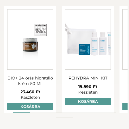
+
+
REHYDRA
REHYDRA
REHYDR
HIDRATÁLÓ
HIDRATÁLÓ TONIK
HIDRATÁLÓ 
ARCLEMOSÓ TEJ
KONCENTR
200ML
200ML
30ML
11.190 Ft
11.190 Ft
21.690 
Készleten
Készleten
Készlet
Pro rutin
BIO+ 24 órás hidratáló
REHYDRA MINI KIT
krém 50 ML
19.890 Ft
23.460 Ft
Készleten
Készleten
KOSÁRBA
+
+
KOSÁRBA
REHYDRA
REHYDRA
REHYDR
HIDRATÁLÓ
HIDRATÁLÓ
HIDRATÁLÓ 
ARCLEMOSÓ TEJ
ARCRADÍR 75ML
200ML
200ML
10.610 Ft
11.190 