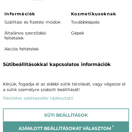
Információk
Kozmetikusoknak
Szállítási és fizetési módok
Továbbképzés
Általános szerződési
Gépek
feltételek
Akciós feltételek
Rendeléstől elállás /
Sütibeállításokkal kapcsolatos információk
visszaküldés
Termékeink
Cégünkről
Kérjük, fogadja el az alábbi sütik tárolását, vagy végezze el
Arcápolás
Vagheggiről
a sütik személyre szabott beállítását!
Testápolás
Szalonkereső
Részletes adatkezelési tájékoztató
Phytomake-up
Blog
SÜTI BEÁLLÍTÁSOK
Napozók
Kapcsolat
*
AJÁNLOTT BEÁLLÍTÁSOKAT VÁLASZTOM