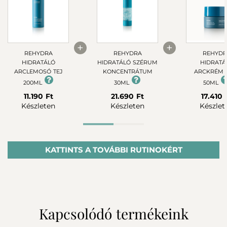
+
+
REHYDRA
REHYDRA
REHYDR
HIDRATÁLÓ
HIDRATÁLÓ SZÉRUM
HIDRATÁ
ARCLEMOSÓ TEJ
KONCENTRÁTUM
ARCKRÉM 
200ML
30ML
50ML
11.190 Ft
21.690 Ft
17.410 
Készleten
Készleten
Készlet
Advanced rutin
KATTINTS A TOVÁBBI RUTINOKÉRT
Kapcsolódó termékeink