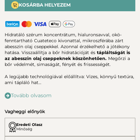
KOSÁRBA HELYEZEM
Hidratáló szérum koncentrátum, hialuronsavval, okö-
fenntartható Cuateteco kivonattal, mikroszférába zárt
abesszin olaj cseppekkel. Azonnal érzékelhető a jótékony
hatása. Visszaállítja a bőr hidratációját és
tápláltságát is
az abesszin olaj cseppeknek köszönhetően.
Megőrzi a
bőr védelmét, simaságát, fényét és frissességét.
A legújabb technológiával előállítva: Vizes, könnyű textúra,
ami tápláló hat…
Tovább olvasom
Vagheggi előnyök
Eredeti Olasz
Minőség