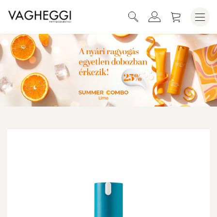
REHYDRA HIDRATÁLÓ SZÉRUM
KOSÁRBA HELYEZEM
KONCENTRÁTUM 30ML