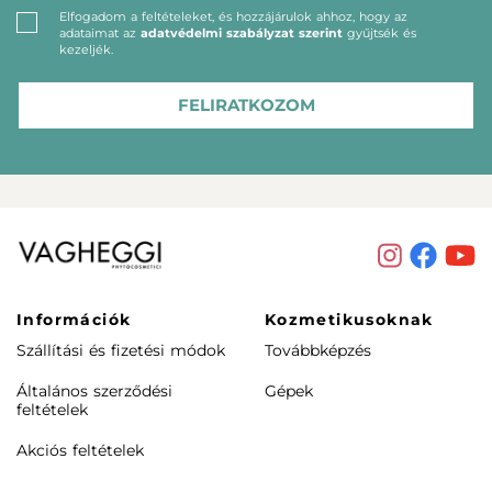
Elfogadom a feltételeket, és hozzájárulok ahhoz, hogy az
adataimat az
adatvédelmi szabályzat szerint
gyűjtsék és
kezeljék.
FELIRATKOZOM
Információk
Kozmetikusoknak
Szállítási és fizetési módok
Továbbképzés
Általános szerződési
Gépek
feltételek
Akciós feltételek
Rendeléstől elállás /