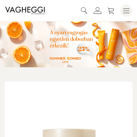
SUMMER PARADISE INTENZÍV
KOSÁRBA HELYEZEM
BARNÍTÓKRÉM