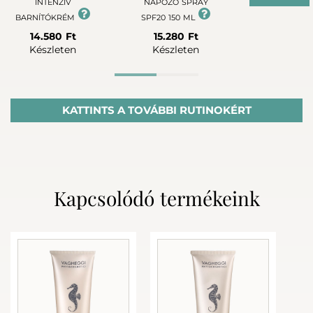
INTENZÍV
NAPOZÓ SPRAY
BARNÍTÓKRÉM
SPF20 150 ML
14.580 Ft
15.280 Ft
Készleten
Készleten
Advanced rutin
KATTINTS A TOVÁBBI RUTINOKÉRT
Kapcsolódó termékeink
+
+
BODY SPA TÁPLÁLÓ
SUMMER PARADISE
SUMMER PAR
TESTRADÍR 200ml
INTENZÍV
NAPOZÓ S
BARNÍTÓKRÉM
SPF20 150 
20.670 Ft
14.580 Ft
15.280 
Készleten
Készleten
Készlet