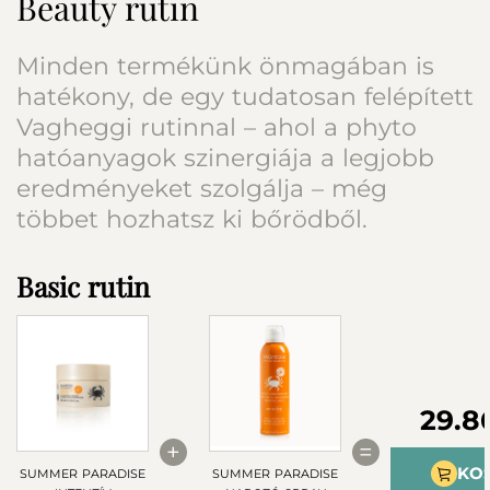
Beauty rutin
Minden termékünk önmagában is
hatékony, de egy tudatosan felépített
Vagheggi rutinnal – ahol a phyto
hatóanyagok szinergiája a legjobb
eredményeket szolgálja – még
többet hozhatsz ki bőrödből.
Basic rutin
29.8
+
=
KO
SUMMER PARADISE
SUMMER PARADISE