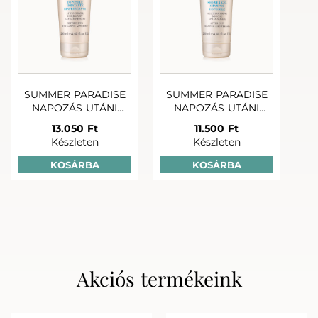
Pro rutin
SUMMER PARADISE
SUMMER PARADISE
NAPOZÁS UTÁNI
NAPOZÁS UTÁNI
TESTÁPOLÓ 250 ML
TUSFÜRDŐ ÉS
13.050 Ft
11.500 Ft
SAMPON 250 ML
Készleten
Készleten
+
+
BODY SPA TÁPLÁLÓ
SUMMER PARADISE
SUMMER PAR
KOSÁRBA
KOSÁRBA
TESTRADÍR 200ml
INTENZÍV
NAPOZÓ S
BARNÍTÓKRÉM
SPF20 150 
20.670 Ft
14.580 Ft
15.280 
Készleten
Készleten
Készlet
Akciós termékeink