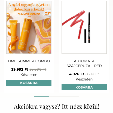
LIME SUMMER COMBO
AUTOMATA
SZÁJCERUZA - RED
29.992 Ft
39.990 Ft
4.926 Ft
8.210 Ft
Készleten
Készleten
KOSÁRBA
KOSÁRBA
Akciókra vágysz? Itt nézz közül!