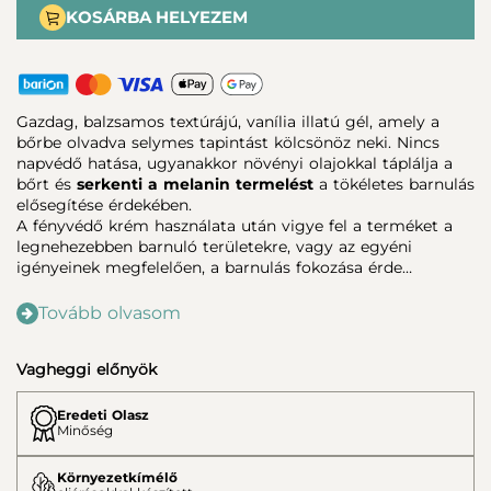
KOSÁRBA HELYEZEM
Gazdag, balzsamos textúrájú, vanília illatú gél, amely a
bőrbe olvadva selymes tapintást kölcsönöz neki. Nincs
napvédő hatása, ugyanakkor növényi olajokkal táplálja a
bőrt és
serkenti a melanin termelést
a tökéletes barnulás
elősegítése érdekében.
A fényvédő krém használata után vigye fel a terméket a
legnehezebben barnuló területekre, vagy az egyéni
igényeinek megfelelően, a barnulás fokozása érde…
Tovább olvasom
Vagheggi előnyök
Eredeti Olasz
Minőség
Környezetkímélő