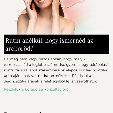
Palmitate, Tetramethyl Acetyloctahydronaphthalenes,
információkért.
Linalool, Terpineol, Linalyl Acetate, Citronellol, Hexyl
Cinnamal, Benzaldehyde, Tocopherol, CI 26100 (Red 17), CI
200 ml
47000 (Yellow 11, CI61565 (Green 6), Pinene, Benzyl Alcohol,
Sodium Benzoate, Potassium Sorbate.
Rutin anélkül, hogy ismernéd az
arcbőröd?
Ha még nem vagy biztos abban, hogy melyik
termékcsalád a legjobb számodra, gyere el egy bőrápolási
konzultációra, ahol szakembereink alapos bőrdiagnosztika
után ajánlanak számodra termékeket. Ráadásul a
diagnosztika árának a felét egyből le is vásárolhatod!
Részletek a bőrápolási konzultációról