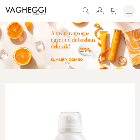
SUMMER PARADISE NAPOZÓ SPRAY
KOSÁRBA HELYEZEM
SPF50+ UVA 150 ML