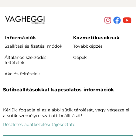
Információk
Kozmetikusoknak
Szállítási és fizetési módok
Továbbképzés
Általános szerződési
Gépek
feltételek
Akciós feltételek
Rendeléstől elállás /
Sütibeállításokkal kapcsolatos információk
visszaküldés
Termékeink
Cégünkről
Kérjük, fogadja el az alábbi sütik tárolását, vagy végezze el
Arcápolás
Vagheggiről
a sütik személyre szabott beállítását!
Testápolás
Szalonkereső
Részletes adatkezelési tájékoztató
Phytomake-up
Blog