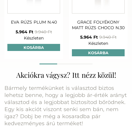
+
+
BODY SPA TÁPLÁLÓ
SUMMER PAR
SUMMER PARADISE
TESTRADÍR 200ml
NAPOZÁS U
NAPOZÓ SPRAY
TUSFÜRDŐ
EVA RÚZS PLUM N.40
GRACE FOLYÉKONY
SPF50+ UVA 150 ML
SAMPON 250
20.670 Ft
MATT RÚZS CHOCO N.30
17.280 Ft
11.500 
Készleten
5.964 Ft
9.940 Ft
Készleten
Készlet
5.964 Ft
9.940 Ft
Készleten
Készleten
KOSÁRBA
KOSÁRBA
Akciókra vágysz? Itt nézz közül!
Bármely termékünket is választod biztos
lehetsz benne, hogy a legjobb ár-érték arányt
választod és a legjobbat biztosítod bőrödnek.
Egy kis akciót viszont senki sem bán, nem
igaz? Dobj be még a kosaradba pár
kedvezményes árú terméket!