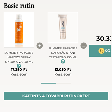
Basic rutin
30.3
+
=
SUMMER PARADISE
KO
SUMMER PARADISE
NAPOZÁS UTÁNI
NAPOZÓ SPRAY
TESTÁPOLÓ 250 ML
SPF50+ UVA 150 ML
17.280 Ft
13.050 Ft
Készleten
Készleten
Advanced rutin
KATTINTS A TOVÁBBI RUTINOKÉRT