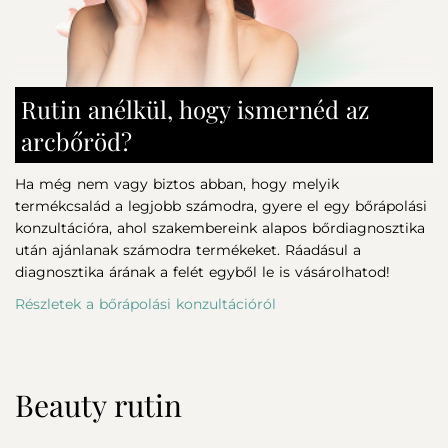
cinnamal, Benzaldehyde
Magas fényvédelem: SPF 30, széles spektrumú UVA
és UVB szűrőkkel.
Habos textúra: Puha, krémes mousse, amely könnyen
eloszlatható a bőrön.
Rutin anélkül, hogy ismernéd az
Hidratáló és ragyogást fokozó hatás: már az első
alkalmazás után kellemes komfortérzetet biztosít.
arcbőröd?
Természetes összetevők: növényi olajokat és
narancsvirág illóolajat tartalmaz.
Ha még nem vagy biztos abban, hogy melyik
Környezetbarát formula: nem tartalmaz
nanopartikulákat, óvja a tengeri ökoszisztémát,
termékcsalád a legjobb számodra, gyere el egy bőrápolási
összhangban a Hawaii korallvédelmi előírásokkal.
konzultációra, ahol szakembereink alapos bőrdiagnosztika
után ajánlanak számodra termékeket. Ráadásul a
Tekintsd át napozó katalógusunkat a további
diagnosztika árának a felét egyből le is vásárolhatod!
információkért.
Részletek a bőrápolási konzultációról
Beauty rutin