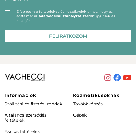
Elfogadom a feltételeket, és hozzájárulok ahhoz, hogy az
adataimat az
adatvédelmi szabályzat szerint
gyűjtsék és
kezeljék.
FELIRATKOZOM
Információk
Kozmetikusoknak
Szállítási és fizetési módok
Továbbképzés
Általános szerződési
Gépek
feltételek
Akciós feltételek