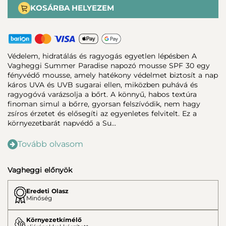
KOSÁRBA HELYEZEM
Védelem, hidratálás és ragyogás egyetlen lépésben A
Vagheggi Summer Paradise napozó mousse SPF 30 egy
fényvédő mousse, amely hatékony védelmet biztosít a nap
káros UVA és UVB sugarai ellen, miközben puhává és
ragyogóvá varázsolja a bőrt. A könnyű, habos textúra
finoman simul a bőrre, gyorsan felszívódik, nem hagy
zsíros érzetet és elősegíti az egyenletes felvitelt. Ez a
környezetbarát napvédő a Su…
Tovább olvasom
Vagheggi előnyök
Eredeti Olasz
Minőség
Környezetkímélő