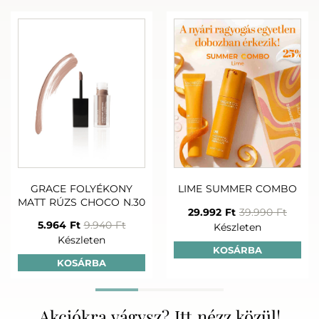
Pro rutin
+
+
BODY SPA TÁPLÁLÓ
SUMMER PARADISE
SUMMER PAR
TESTRADÍR 200ml
NAPOZÓ MOUSSE
NAPOZÁS U
TUSFÜRDŐ
SPF30
GRACE FOLYÉKONY
LIME SUMMER COMBO
SAMPON 250
20.670 Ft
16.150 Ft
MATT RÚZS CHOCO N.30
11.500 
Készleten
Készleten
29.992 Ft
39.990 Ft
Készlet
5.964 Ft
9.940 Ft
Készleten
Készleten
KOSÁRBA
KOSÁRBA
Akciókra vágysz? Itt nézz közül!