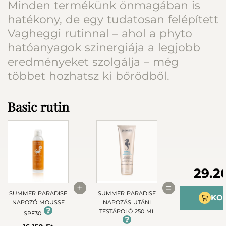
Minden termékünk önmagában is
hatékony, de egy tudatosan felépített
Vagheggi rutinnal – ahol a phyto
hatóanyagok szinergiája a legjobb
eredményeket szolgálja – még
többet hozhatsz ki bőrödből.
Basic rutin
29.2
+
=
SUMMER PARADISE
SUMMER PARADISE
KO
NAPOZÓ MOUSSE
NAPOZÁS UTÁNI
TESTÁPOLÓ 250 ML
SPF30