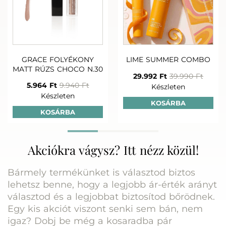
GRACE FOLYÉKONY
LIME SUMMER COMBO
MATT RÚZS CHOCO N.30
29.992 Ft
39.990 Ft
5.964 Ft
9.940 Ft
Készleten
Készleten
KOSÁRBA
KOSÁRBA
Akciókra vágysz? Itt nézz közül!
Bármely termékünket is választod biztos
lehetsz benne, hogy a legjobb ár-érték arányt
választod és a legjobbat biztosítod bőrödnek.
Egy kis akciót viszont senki sem bán, nem
igaz? Dobj be még a kosaradba pár