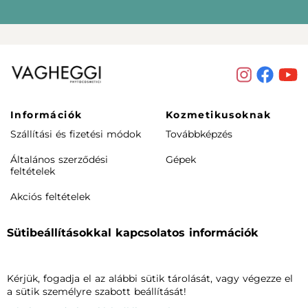
Információk
Kozmetikusoknak
Szállítási és fizetési módok
Továbbképzés
Általános szerződési
Gépek
feltételek
Akciós feltételek
Rendeléstől elállás /
Sütibeállításokkal kapcsolatos információk
visszaküldés
Termékeink
Cégünkről
Kérjük, fogadja el az alábbi sütik tárolását, vagy végezze el
Arcápolás
Vagheggiről
a sütik személyre szabott beállítását!
Testápolás
Szalonkereső