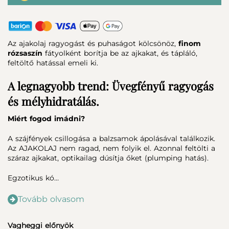
Az ajakolaj ragyogást és puhaságot kölcsönöz,
finom
rózsaszín
fátyolként borítja be az ajkakat, és tápláló,
feltöltő hatással emeli ki.
A legnagyobb trend: Üvegfényű ragyogás
és mélyhidratálás.
Miért fogod imádni?
A szájfények csillogása a balzsamok ápolásával találkozik.
Az AJAKOLAJ nem ragad, nem folyik el. Azonnal feltölti a
száraz ajkakat, optikailag dúsítja őket (plumping hatás).
Egzotikus kó…
Tovább olvasom
Vagheggi előnyök