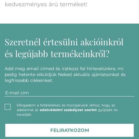
kedvezményes árú terméket!
Szeretnél értesülni akcióinkról
és legújabb termékeinkről?
Add meg email címed és iratkozz fel hírlevelünkre, mi
pedig hetente elküldjük Neked aktuális ajánlatainkat és
legfrissebb cikkeinket.
Elfogadom a feltételeket, és hozzájárulok ahhoz, hogy az
adataimat az
adatvédelmi szabályzat szerint
gyűjtsék és
kezeljék.
FELIRATKOZOM