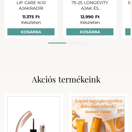
LIP CARE N.10
75-25 LONGEVITY
S
AJAKRADÍR
AJAK ÉS
SZÁJKONTÚR
11.375 Ft
12.990 Ft
BALZSAM
Készleten
Készleten
KOSÁRBA
KOSÁRBA
Akciós termékeink