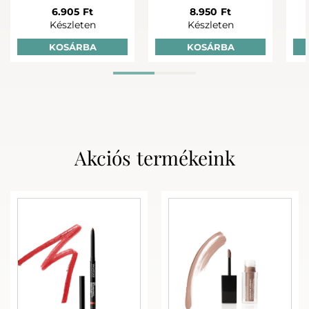
TONIK MIST 200 ML
AR
6.905 Ft
8.950 Ft
Készleten
Készleten
KOSÁRBA
KOSÁRBA
Akciós termékeink