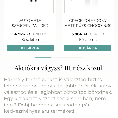
AUTOMATA
GRACE FOLYÉKONY
SZÁJCERUZA - RED
MATT RÚZS CHOCO N.30
4.926 Ft
8.210 Ft
5.964 Ft
9.940 Ft
Készleten
Készleten
KOSÁRBA
KOSÁRBA
Akciókra vágysz? Itt nézz közül!
Bármely termékünket is választod biztos
lehetsz benne, hogy a legjobb ár-érték arányt
választod és a legjobbat biztosítod bőrödnek.
Egy kis akciót viszont senki sem bán, nem
igaz? Dobj be még a kosaradba pár
kedvezményes árú terméket!