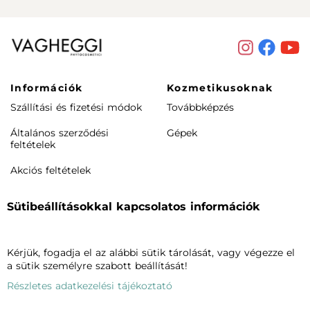
Információk
Kozmetikusoknak
Szállítási és fizetési módok
Továbbképzés
Általános szerződési
Gépek
feltételek
Akciós feltételek
Rendeléstől elállás /
Sütibeállításokkal kapcsolatos információk
visszaküldés
Termékeink
Cégünkről
Kérjük, fogadja el az alábbi sütik tárolását, vagy végezze el
Arcápolás
Vagheggiről
a sütik személyre szabott beállítását!
Testápolás
Szalonkereső
Részletes adatkezelési tájékoztató
Phytomake-up
Blog