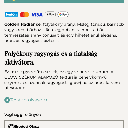
Golden Radiance:
folyékony arany. Meleg tónusú, barnább
vagy kreol bőrhöz illik a legjobban. Kiemeli a bőr
természetes arany tónusait és egy hihetetlenül elegáns,
bronzos ragyogást biztosít.
Folyékony ragyogás és a fiatalság
aktivátora.
Ez nem egyszerűen smink, ez egy színezett szérum. A
GLOW SZÉRUM ALAPOZÓ textúrája pehelykönnyű,
selymes, és azonnali ragyogást (glow) ad az arcnak. Nem
ül bele a r…
Tovább olvasom
Vagheggi előnyök
Eredeti Olasz