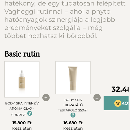
hatékony, de egy tudatosan felépített
Vagheggi rutinnal – ahol a phyto
hatóanyagok szinergiája a legjobb
eredményeket szolgálja – még
többet hozhatsz ki bőrödből.
Basic rutin
32.4
+
=
BODY SPA
KO
BODY SPA INTENZÍV
HIDRATÁLÓ
AROMA OLAJ -
TESTÁPOLÓ 250ml
SUNRISE
15.800 Ft
16.680 Ft
Készleten
Készleten