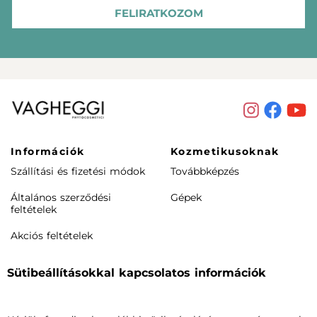
FELIRATKOZOM
Információk
Kozmetikusoknak
Szállítási és fizetési módok
Továbbképzés
Általános szerződési
Gépek
feltételek
Akciós feltételek
Rendeléstől elállás /
Sütibeállításokkal kapcsolatos információk
visszaküldés
Termékeink
Cégünkről