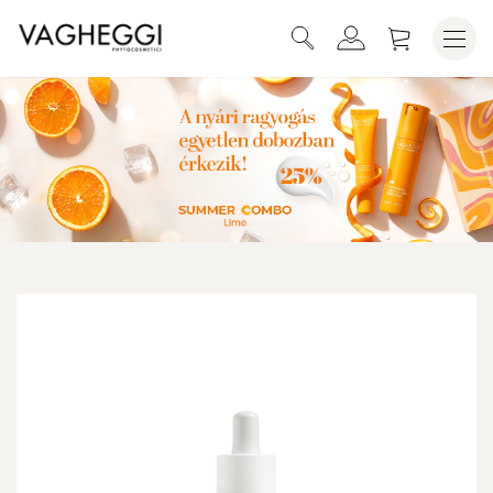
BODY SPA INTENZÍV AROMA OLAJ -
KOSÁRBA HELYEZEM
SUNRISE