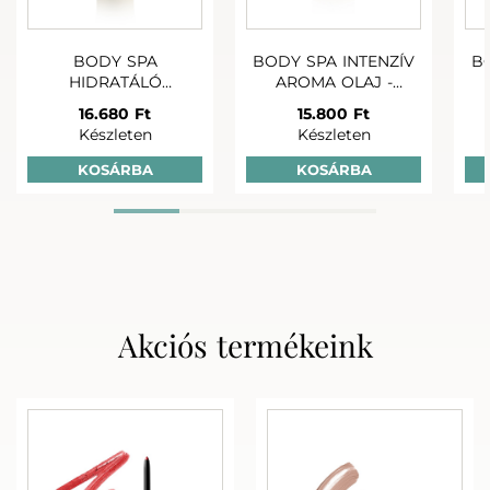
BODY SPA
BODY SPA INTENZÍV
BOD
HIDRATÁLÓ
AROMA OLAJ -
TESTÁPOLÓ 250ml
SUNSET
16.680 Ft
15.800 Ft
Készleten
Készleten
+
+
BODY S
BODY SPA TÁPLÁLÓ
BODY SPA INTENZÍV
KOSÁRBA
KOSÁRBA
HIDRATÁ
TESTRADÍR 200ml
AROMA OLAJ -
TESTÁPOLÓ 
SUNRISE
20.670 Ft
15.800 Ft
16.680 
Készleten
Készleten
Készlet
Akciós termékeink