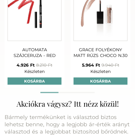
AUTOMATA
GRACE FOLYÉKONY
SZÁJCERUZA - RED
MATT RÚZS CHOCO N.30
4.926 Ft
8.210 Ft
5.964 Ft
9.940 Ft
Készleten
Készleten
KOSÁRBA
KOSÁRBA
Akciókra vágysz? Itt nézz közül!
Bármely termékünket is választod biztos
lehetsz benne, hogy a legjobb ár-érték arányt
választod és a legjobbat biztosítod bőrödnek.