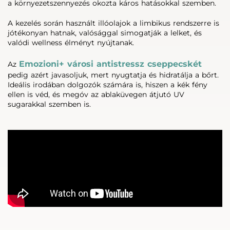
a környezetszennyezés okozta káros hatásokkal szemben.
A kezelés során használt illóolajok a limbikus rendszerre is
jótékonyan hatnak, valósággal simogatják a lelket, és
valódi wellness élményt nyújtanak.
Emozioni+ városi antistressz cseppecskét
Az
pedig azért javasoljuk, mert nyugtatja és hidratálja a bőrt.
Ideális irodában dolgozók számára is, hiszen a kék fény
ellen is véd, és megóv az ablaküvegen átjutó UV
sugarakkal szemben is.