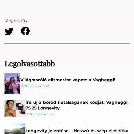
Megosztás
Legolvasottabb
Világraszóló elismerést kapott a Vagheggi!
2026.03.30 14:32:00
Írd újra bőröd fiatalságának kódját: Vagheggi
75.25 Longevity
2026.03.26 14:31:00
Longevity jelentése – Hosszú és szép élet titka