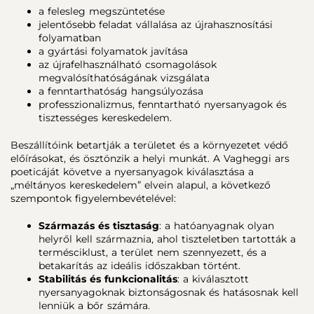
a felesleg megszüntetése
jelentősebb feladat vállalása az újrahasznosítási
folyamatban
a gyártási folyamatok javítása
az újrafelhasználható csomagolások
megvalósíthatóságának vizsgálata
a fenntarthatóság hangsúlyozása
professzionalizmus, fenntartható nyersanyagok és
tisztességes kereskedelem.
Beszállítóink betartják a területet és a környezetet védő
előírásokat, és ösztönzik a helyi munkát. A Vagheggi ars
poeticáját követve a nyersanyagok kiválasztása a
„méltányos kereskedelem” elvein alapul, a következő
szempontok figyelembevételével:
Származás és tisztaság
: a hatóanyagnak olyan
helyről kell származnia, ahol tiszteletben tartották a
termésciklust, a terület nem szennyezett, és a
betakarítás az ideális időszakban történt.
Stabilitás és funkcionalitás
: a kiválasztott
nyersanyagoknak biztonságosnak és hatásosnak kell
lenniük a bőr számára.