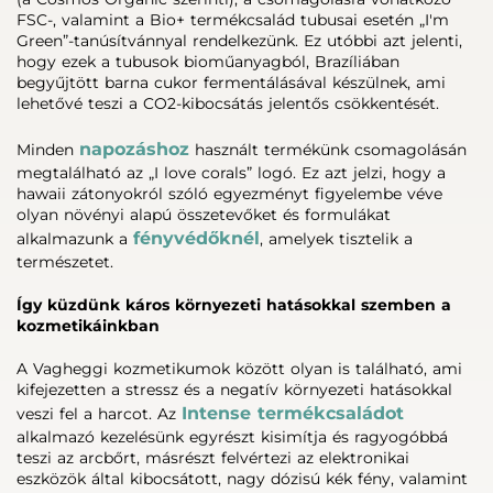
FSC-, valamint a Bio+ termékcsalád tubusai esetén „I'm
Green”-tanúsítvánnyal rendelkezünk. Ez utóbbi azt jelenti,
hogy ezek a tubusok bioműanyagból, Brazíliában
begyűjtött barna cukor fermentálásával készülnek, ami
lehetővé teszi a CO2-kibocsátás jelentős csökkentését.
napozáshoz
Minden
használt termékünk csomagolásán
megtalálható az „I love corals” logó. Ez azt jelzi, hogy a
hawaii zátonyokról szóló egyezményt figyelembe véve
olyan növényi alapú összetevőket és formulákat
fényvédőknél
alkalmazunk a
, amelyek tisztelik a
természetet.
Így küzdünk káros környezeti hatásokkal szemben a
kozmetikáinkban
A Vagheggi kozmetikumok között olyan is található, ami
kifejezetten a stressz és a negatív környezeti hatásokkal
Intense termékcsaládot
veszi fel a harcot. Az
alkalmazó kezelésünk egyrészt kisimítja és ragyogóbbá
teszi az arcbőrt, másrészt felvértezi az elektronikai
eszközök által kibocsátott, nagy dózisú kék fény, valamint