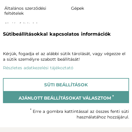
Általános szerződési
Gépek
feltételek
Akciós feltételek
Sütibeállításokkal kapcsolatos információk
Rendeléstől elállás /
visszaküldés
Termékeink
Cégünkről
Kérjük, fogadja el az alábbi sütik tárolását, vagy végezze el
a sütik személyre szabott beállítását!
Arcápolás
Vagheggiről
Részletes adatkezelési tájékoztató
Testápolás
Szalonkereső
Phytomake-up
Blog
SÜTI BEÁLLÍTÁSOK
Napozók
Kapcsolat
*
AJÁNLOTT BEÁLLÍTÁSOKAT VÁLASZTOM
© Vagheggi 2023
*
Erre a gombra kattintással az összes fenti süti
használatához hozzájárul.
Adatvédelmi szabályzat
Cookie-król szóló tájékoztató
Impresszum