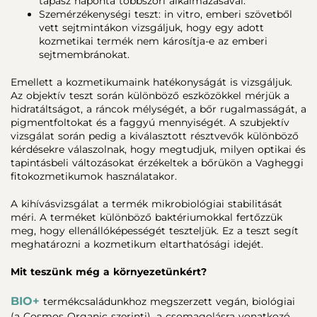
tapasz naponta többszöri alkalmazásával.
Szemérzékenységi teszt: in vitro, emberi szövetből
vett sejtmintákon vizsgáljuk, hogy egy adott
kozmetikai termék nem károsítja-e az emberi
sejtmembránokat.
Emellett a kozmetikumaink hatékonyságát is vizsgáljuk.
Az objektív teszt során különböző eszközökkel mérjük a
hidratáltságot, a ráncok mélységét, a bőr rugalmasságát, a
pigmentfoltokat és a faggyú mennyiségét. A szubjektív
vizsgálat során pedig a kiválasztott résztvevők különböző
kérdésekre válaszolnak, hogy megtudjuk, milyen optikai és
tapintásbeli változásokat érzékeltek a bőrükön a Vagheggi
fitokozmetikumok használatakor.
A kihívásvizsgálat a termék mikrobiológiai stabilitását
méri. A terméket különböző baktériumokkal fertőzzük
meg, hogy ellenállóképességét teszteljük. Ez a teszt segít
meghatározni a kozmetikum eltarthatósági idejét.
Mit teszünk még a környezetünkért?
BIO+
termékcsaládunkhoz megszerzett vegán, biológiai
(a Cosmos Organic szerinti), a csomagolásra vonatkozó