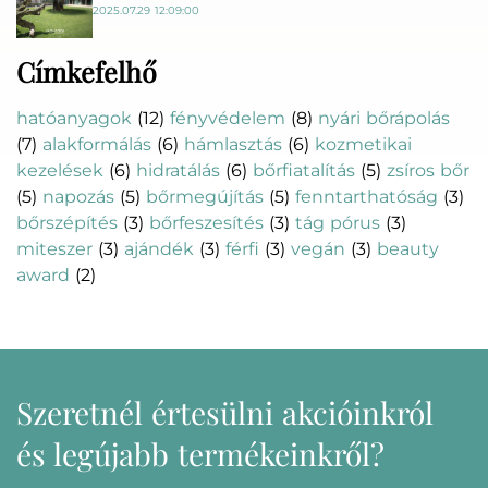
2025.07.29 12:09:00
Címkefelhő
hatóanyagok
(12)
fényvédelem
(8)
nyári bőrápolás
(7)
alakformálás
(6)
hámlasztás
(6)
kozmetikai
kezelések
(6)
hidratálás
(6)
bőrfiatalítás
(5)
zsíros bőr
(5)
napozás
(5)
bőrmegújítás
(5)
fenntarthatóság
(3)
bőrszépítés
(3)
bőrfeszesítés
(3)
tág pórus
(3)
miteszer
(3)
ajándék
(3)
férfi
(3)
vegán
(3)
beauty
award
(2)
Szeretnél értesülni akcióinkról
és legújabb termékeinkről?