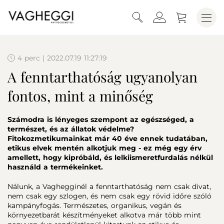
4 perc | 2022.07.19 11:27:19
A fenntarthatóság ugyanolyan
fontos, mint a minőség
Számodra is lényeges szempont az egészséged, a
természet, és az állatok védelme?
Fitokozmetikumainkat már 40 éve ennek tudatában,
etikus elvek mentén alkotjuk meg - ez még egy érv
amellett, hogy kipróbáld, és lelkiismeretfurdalás nélkül
használd a termékeinket.
Nálunk, a Vaghegginél a fenntarthatóság nem csak divat,
nem csak egy szlogen, és nem csak egy rövid időre szóló
kampányfogás. Természetes, organikus, vegán és
környezetbarát készítményeket alkotva már több mint