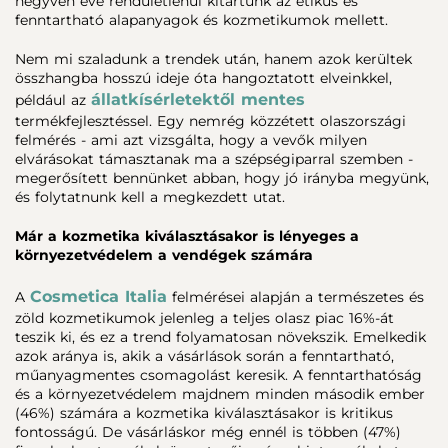
negyven éve rendületlenül kitartunk az etikus és
fenntartható alapanyagok és kozmetikumok mellett.
Nem mi szaladunk a trendek után, hanem azok kerültek
összhangba hosszú ideje óta hangoztatott elveinkkel,
állatkísérletektől mentes
például az
termékfejlesztéssel. Egy nemrég közzétett olaszországi
felmérés - ami azt vizsgálta, hogy a vevők milyen
elvárásokat támasztanak ma a szépségiparral szemben -
megerősített bennünket abban, hogy jó irányba megyünk,
és folytatnunk kell a megkezdett utat.
Már a kozmetika kiválasztásakor is lényeges a
környezetvédelem a vendégek számára
Cosmetica Italia
A
felmérései alapján a természetes és
zöld kozmetikumok jelenleg a teljes olasz piac 16%-át
teszik ki, és ez a trend folyamatosan növekszik. Emelkedik
azok aránya is, akik a vásárlások során a fenntartható,
műanyagmentes csomagolást keresik. A fenntarthatóság
és a környezetvédelem majdnem minden második ember
(46%) számára a kozmetika kiválasztásakor is kritikus
fontosságú. De vásárláskor még ennél is többen (47%)