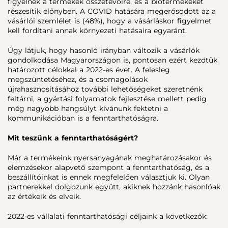
figyelnek a termékek összetevőire, és a biotermékeket
részesítik előnyben. A COVID hatására megerősödött az a
vásárlói szemlélet is (48%), hogy a vásárláskor figyelmet
kell fordítani annak környezeti hatásaira egyaránt.
Úgy látjuk, hogy hasonló irányban változik a vásárlók
gondolkodása Magyarországon is, pontosan ezért kezdtük
határozott célokkal a 2022-es évet. A felesleg
megszüntetéséhez, és a csomagolások
újrahasznosításához további lehetőségeket szeretnénk
feltárni, a gyártási folyamatok fejlesztése mellett pedig
még nagyobb hangsúlyt kívánunk fektetni a
kommunikációban is a fenntarthatóságra.
Mit teszünk a fenntarthatóságért?
Már a termékeink nyersanyagának meghatározásakor és
elemzésekor alapvető szempont a fenntarthatóság, és a
beszállítóinkat is ennek megfelelően választjuk ki. Olyan
partnerekkel dolgozunk együtt, akiknek hozzánk hasonlóak
az értékeik és elveik.
2022-es vállalati fenntarthatósági céljaink a következők: