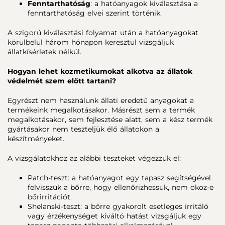
Fenntarthatóság
: a hatóanyagok kiválasztása a
fenntarthatóság elvei szerint történik.
A szigorú kiválasztási folyamat után a hatóanyagokat
körülbelül három hónapon keresztül vizsgáljuk
állatkísérletek nélkül.
Hogyan lehet kozmetikumokat alkotva az állatok
védelmét szem előtt tartani?
Egyrészt nem használunk állati eredetű anyagokat a
termékeink megalkotásakor. Másrészt sem a termék
megalkotásakor, sem fejlesztése alatt, sem a kész termék
gyártásakor nem teszteljük élő állatokon a
készítményeket.
A vizsgálatokhoz az alábbi teszteket végezzük el:
Patch-teszt: a hatóanyagot egy tapasz segítségével
felvisszük a bőrre, hogy ellenőrizhessük, nem okoz-e
bőrirritációt.
Shelanski-teszt: a bőrre gyakorolt esetleges irritáló
vagy érzékenységet kiváltó hatást vizsgáljuk egy