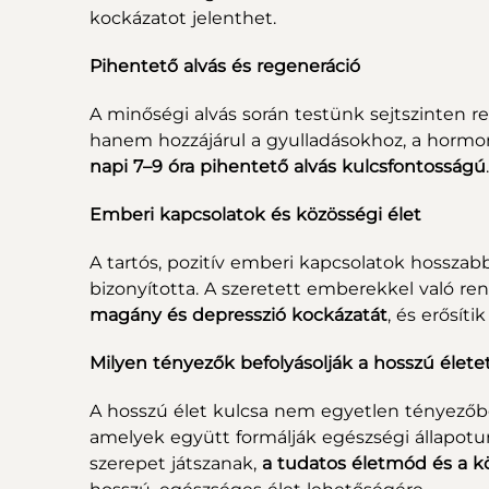
kockázatot jelenthet.
Pihentető alvás és regeneráció
A minőségi alvás során testünk sejtszinten r
hanem hozzájárul a gyulladásokhoz, a hormoná
napi 7–9 óra pihentető alvás kulcsfontosságú
Emberi kapcsolatok és közösségi élet
A tartós, pozitív emberi kapcsolatok hosszab
bizonyította. A szeretett emberekkel való re
magány és depresszió kockázatát
, és erősít
Milyen tényezők befolyásolják a hosszú élet
A hosszú élet kulcsa nem egyetlen tényezőb
amelyek együtt formálják egészségi állapotu
szerepet játszanak,
a tudatos életmód és a 