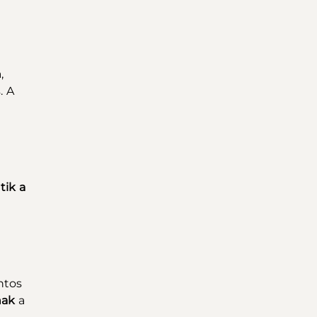
,
. A
tik a
ntos
nak
a