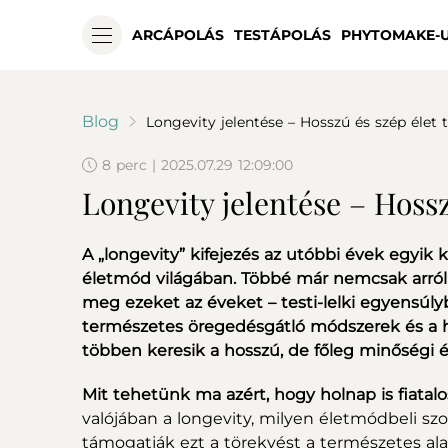
ARCÁPOLÁS
TESTÁPOLÁS
PHYTOMAKE-
Blog
Longevity jelentése – Hosszú és szép élet t
8 perc | 2025.07.29 12:09:00
Longevity jelentése – Hossz
A „longevity” kifejezés az utóbbi évek egyik 
életmód világában. Többé már nemcsak arról 
meg ezeket az éveket – testi-lelki egyensúly
természetes öregedésgátló módszerek és a ho
többen keresik a hosszú, de főleg minőségi él
Mit tehetünk ma azért, hogy holnap is fiatal
valójában a longevity, milyen életmódbeli 
támogatják ezt a törekvést a természetes a