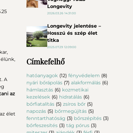
Longevity
.25
2026.03.26 14:31:00
Longevity jelentése –
Hosszú és szép élet
titka
2025.07.29 12:09:00
kar,
 élünk,
Címkefelhő
hatóanyagok
(12)
fényvédelem
(8)
. A
nyári bőrápolás
(7)
alakformálás
(6)
ég
hámlasztás
(6)
kozmetikai
tani az
kezelések
(6)
hidratálás
(6)
bőrfiatalítás
(5)
zsíros bőr
(5)
napozás
(5)
bőrmegújítás
(5)
az élet
fenntarthatóság
(3)
bőrszépítés
(3)
bőrfeszesítés
(3)
tág pórus
(3)
miteszer
(3)
ajándék
(3)
férfi
(3)