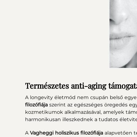
Természetes anti-aging támogatá
A longevity életmód nem csupán belső egyen
filozófiája
szerint az egészséges öregedés eg
kozmetikumok alkalmazásával, amelyek támog
harmonikusan illeszkednek a tudatos életvit
A
Vagheggi holiszikus filozófiája
alapvetően t