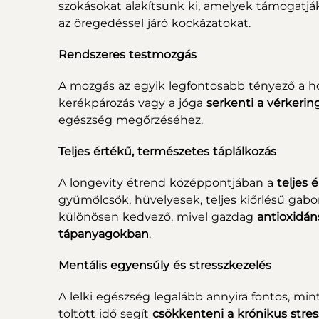
szokásokat alakítsunk ki, amelyek támogatjá
az öregedéssel járó kockázatokat.
Rendszeres testmozgás
A mozgás az egyik legfontosabb tényező a ho
kerékpározás vagy a jóga
serkenti a vérkering
egészség megőrzéséhez.
Teljes értékű, természetes táplálkozás
A longevity étrend középpontjában a
teljes 
gyümölcsök, hüvelyesek, teljes kiőrlésű gab
különösen kedvező, mivel gazdag
antioxidán
tápanyagokban
.
Mentális egyensúly és stresszkezelés
A lelki egészség legalább annyira fontos, min
töltött idő segít
csökkenteni a krónikus stress