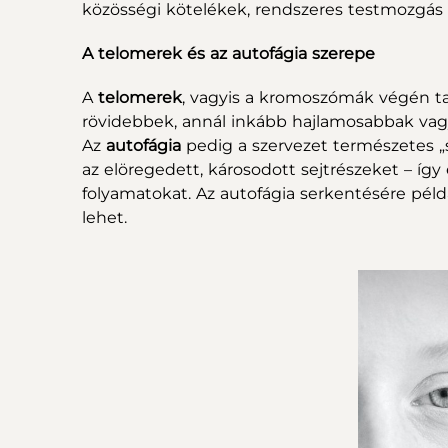
közösségi kötelékek, rendszeres testmozgás
A telomerek és az autofágia szerepe
A
telomerek
, vagyis a kromoszómák végén ta
rövidebbek, annál inkább hajlamosabbak va
Az
autofágia
pedig a szervezet természetes „se
az elöregedett, károsodott sejtrészeket – így 
folyamatokat. Az autofágia serkentésére pél
lehet.