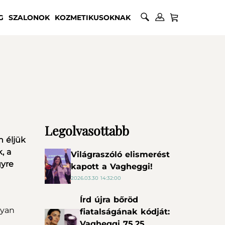
G
SZALONOK
KOZMETIKUSOKNAK
Legolvasottabb
n éljük
, a
Világraszóló elismerést
gyre
kapott a Vagheggi!
2026.03.30 14:32:00
Írd újra bőröd
gyan
fiatalságának kódját:
Vagheggi 75.25