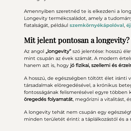
Amennyiben szeretnéd te is elkezdeni a long
Longevity termékcsaládot, amely a tudomány
fiatalságát, például
szemkörnyékápolóval
,
é
Mit jelent pontosan a longevity
Az angol
„longevity”
szó jelentése: hosszú él
mint csupán az évek számát. A modern értelm
hanem azt is, hogy
jó fizikai, szellemi és ér
A hosszú, de egészségben töltött élet iránti
társadalmak elöregedésével, a krónikus be
fontosságának felismerésével egyre többen 
öregedés folyamatát
, megőrizni a vitalitást, 
A longevity tehát nem csupán egy egészségt
minden területét érinti: a táplálkozástól és 