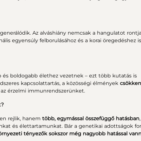
egenerálódik. Az alváshiány nemcsak a hangulatot rontja
lis egyensúly felborulásához és a korai öregedéshez is
.
b és boldogabb élethez vezetnek – ezt több kutatás is
ndszeres kapcsolattartás, a közösségi élmények
csökken
ik az érzelmi immunrendszerünket.
et?
en rejlik, hanem
több, egymással összefüggő hatásban
,
nkat és élettartamunkat. Bár a genetikai adottságok fo
környezeti tényezők sokszor még nagyobb hatással van