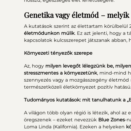
hosszú, egészséges élet lehetőségére.
Genetika vagy életmód – melyik
A kutatások szerint az élettartam körülbelül
életmódunkon múlik
. Ez azt jelenti, hogy a 
kapcsolatok kulcsszerepet játszanak abban, 
Környezeti tényezők szerepe
Az, hogy
milyen levegőt lélegzünk be, milye
stresszmentes a környezetünk
, mind-mind ho
szennyezés vagy a mozgásszegény életmód neg
természetközeli életkörnyezet pozitív hatású
Tudományos kutatások: mit tanulhatunk a „B
A világon több olyan régió is létezik, ahol
öregszenek – ezeket nevezzük
Blue Zones
-n
Loma Linda (Kalifornia). Ezeken a helyeken
k