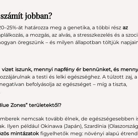
 számít jobban?
 20–25%-át határozza meg a genetika, a többi rész
az
táplálkozás, a mozgás, az alvás, a stresszkezelés és a szoci
hogyan öregszünk – és milyen állapotban töltjük napjai
n vizet iszunk, mennyi napfény ér bennünket, és menny
zzájárulnak a testi és lelki egészséghez. A túlzott zaj, a
atívan befolyásolja az egészséget – míg a tiszta,
.
lue Zones” területektől?
 az emberek nemcsak tovább élnek, de egészségesebben i
ak. Ilyen például Okinawa (Japán), Szardínia (Olaszország
özös mintázatok
figyelhetők meg: növényi alapú étrend,