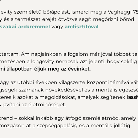
evity szemléletű bőrápolást, ismerd meg a Vagheggi 75
 és a természet erejét ötvözve segít megőrizni bőröd
jszakai arckrémmel
vagy
arctisztítóval
.
?
ettartam. Ám napjainkban a fogalom már jóval többet ta
ezésben a longevity nemcsak azt jelenti, hogy sokáig
zelmi állapotban éljük meg az éveinket
.
 vágy az utóbbi években világszerte központi témává vált
tegségek számának növekedésével és a mentális egészs
keresik azokat a megoldásokat, amelyek segítenek
lassí
és javítani az életminőséget.
rend – sokkal inkább egy átfogó szemléletmód, amely 
a mozgáson át a szépségápolásig és a mentális jóllétig.