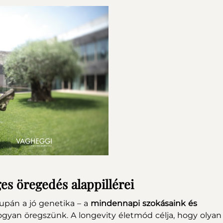
es öregedés alappillérei
pán a jó genetika – a
mindennapi szokásaink és
ogyan öregszünk. A longevity életmód célja, hogy olyan