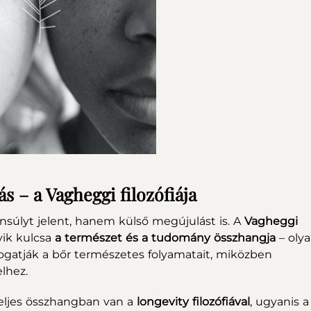
s – a Vagheggi filozófiája
súlyt jelent, hanem külső megújulást is. A
Vagheggi
yik kulcsa
a természet és a tudomány összhangja
– oly
atják a bőr természetes folyamatait, miközben
elhez.
eljes összhangban van a
longevity filozófiával
, ugyanis a