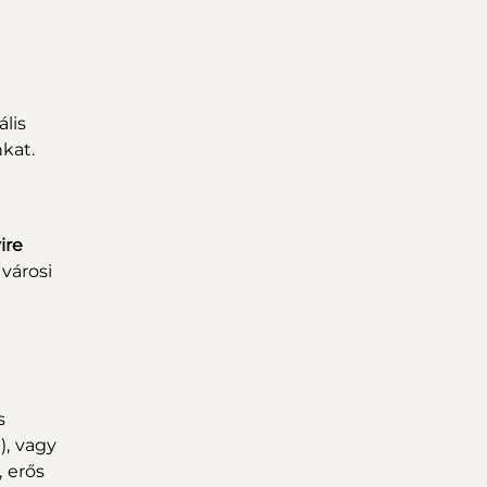
ális
nkat.
ire
 városi
s
), vagy
 erős