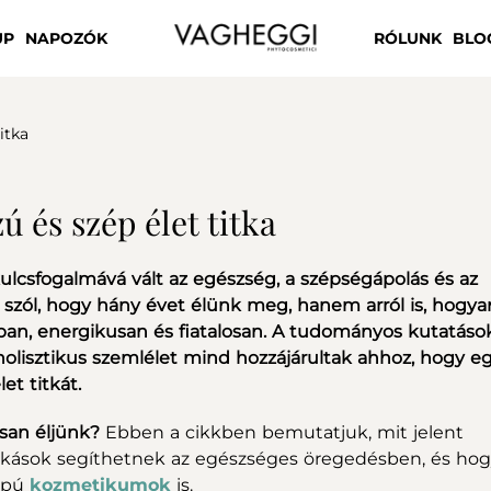
UP
NAPOZÓK
RÓLUNK
BLO
itka
ú és szép élet titka
kulcsfogalmává vált az egészség, a szépségápolás és az
szól, hogy hány évet élünk meg, hanem arról is, hogya
ban, energikusan és fiatalosan. A tudományos kutatások
lisztikus szemlélet mind hozzájárultak ahhoz, hogy e
et titkát.
osan éljünk?
Ebben a cikkben bemutatjuk, mit jelent
szokások segíthetnek az egészséges öregedésben, és ho
lapú
kozmetikumok
is.