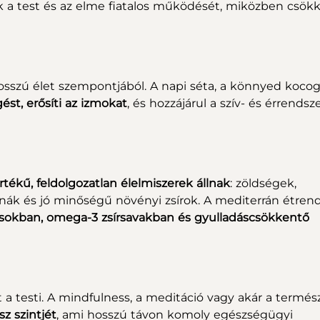
k a test és az elme fiatalos működését, miközben csök
sszú élet szempontjából. A napi séta, a könnyed kocog
ést, erősíti az izmokat
, és hozzájárul a szív- és érrendsze
értékű, feldolgozatlan élelmiszerek állnak
: zöldségek,
onák és jó minőségű növényi zsírok. A mediterrán étren
sokban, omega-3 zsírsavakban és gyulladáscsökkentő
t a testi. A mindfulness, a meditáció vagy akár a termé
z szintjét
, ami hosszú távon komoly egészségügyi