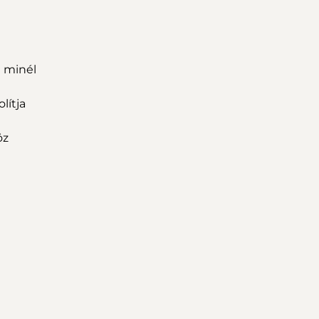
 minél
lítja
öz