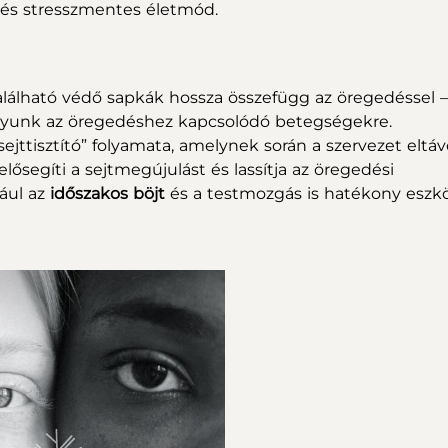
 és stresszmentes életmód.
lálható védő sapkák hossza összefügg az öregedéssel –
gyunk az öregedéshez kapcsolódó betegségekre.
jttisztító” folyamata, amelynek során a szervezet eltávo
elősegíti a sejtmegújulást és lassítja az öregedési
dául az
időszakos böjt
és a testmozgás is hatékony eszk