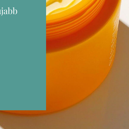
újabb