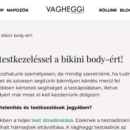
UP
NAPOZÓK
RÓLUNK
BLO
 bikini body-ért!
testkezeléssel a bikini body-ért!
kozhatunk személyesen, de mindig szeretnénk, ha tudn
t és szívesen segítünk bármilyen kérdés merül fel
öbben kértetek segítséget a testápolásban, illetve
odyért már most el kell kezdenünk dolgozni
telenítés és testkezelések jegyében?
kben a teljes
test átradírozása
. Ezeknek a testradírokn
halt hámsejtek eltávolítása. A Vagheggi testradírok az