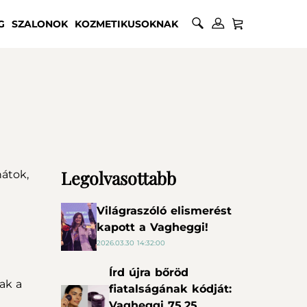
G
SZALONOK
KOZMETIKUSOKNAK
Legolvasottabb
átok,
Világraszóló elismerést
kapott a Vagheggi!
2026.03.30 14:32:00
Írd újra bőröd
ak a
fiatalságának kódját:
Vagheggi 75.25