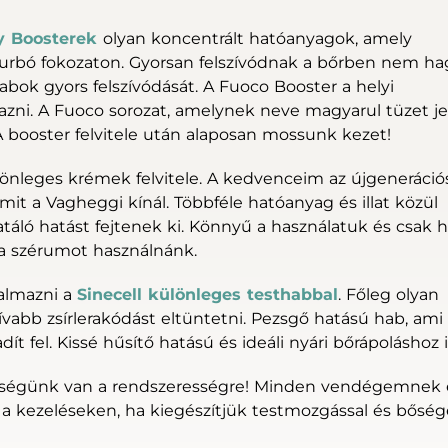
 Boosterek
olyan koncentrált hatóanyagok, amely
urbó fokozaton. Gyorsan felszívódnak a bőrben nem h
habok gyors felszívódását. A Fuoco Booster a helyi
lmazni. A Fuoco sorozat, amelynek neve magyarul tüzet je
A booster felvitele után alaposan mossunk kezet!
önleges krémek felvitele. A kedvenceim az újgeneráció
amit a Vagheggi kínál. Többféle hatóanyag és illat közül
atáló hatást fejtenek ki. Könnyű a használatuk és csak 
a szérumot használnánk.
almazni a
Sinecell különleges testhabbal
. Főleg olyan
ívabb zsírlerakódást eltüntetni. Pezsgő hatású hab, ami
 fel. Kissé hűsítő hatású és ideáli nyári bőrápoláshoz i
ségünk van a rendszerességre! Minden vendégemnek 
a kezeléseken, ha kiegészítjük testmozgással és bőség