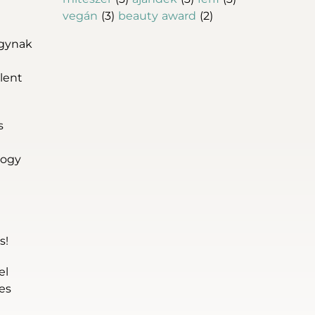
vegán
(3)
beauty award
(2)
agynak
lent
s
hogy
s!
el
es