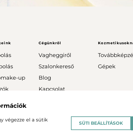
keink
Cégünkről
Kozmetikusokn
olás
Vagheggiről
Továbbképzé
polás
Szalonkereső
Gépek
omake-up
Blog
zók
Kapcsolat
formációk
agy végezze el a sütik
SÜTI BEÁLLÍTÁSOK