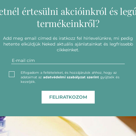
etnél értesülni akcióinkról és leg
termékeinkről?
Add meg email címed és iratkozz fel hírlevelünkre, mi pedig
hetente elküldjük Neked aktuális ajánlatainkat és legfrissebb
cikkeinket.
Elfogadom a feltételeket, és hozzájárulok ahhoz, hogy az
adataimat az
adatvédelmi szabályzat szerint
gyűjtsék és
kezeljék.
FELIRATKOZOM