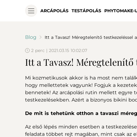
ARCÁPOLÁS
TESTÁPOLÁS
PHYTOMAKE-
Blog
Itt a Tavasz! Méregtelenítő testkezeléssel a
2 perc | 2021.03.15 10:02:07
Itt a Tavasz! Méregtelenítő 
Mi kozmetikusok akkor is ha most nem talál
hogy mellettetek vagyunk! Fogjuk a kezeteke
bennetek! Az arcápolási rutin mellett egyre t
testkezelésekben. Azért a bizonyos bikini b
De mit is tehetünk otthon a tavaszi méreg
Az első lépés minden esetben a testkezelése
feladata többet rejt magában, mint csak az el