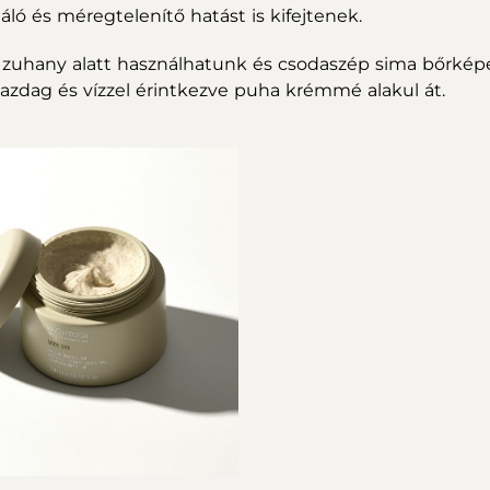
áló és méregtelenítő hatást is kifejtenek.
 a zuhany alatt használhatunk és csodaszép sima bőrkép
 gazdag és vízzel érintkezve puha krémmé alakul át.