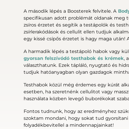
A második lépés a Boosterek felvitele. A
Body
specifikusan adott problémát oldanak meg t
zsíros érzetet és segítik a testápolók és test
zsírlerakódások és cellulit ellen tudjuk alka
egy kissé csípős érzetet is hagy maga után! 
A harmadik lépés a testápoló habok vagy kül
gyorsan felszívódó testhabok és krémek
, 
választhatunk. Ezek tápláló, nyugtató és hidr
tudjuk hatóanyagban olyan gazdagok minth
Testhabok közül még érdemes egy kúrát alk
esetben, ha szeretnénk cellulitot vagy massz
használata közben levegő buborékokat szabadít
Fontos tudnunk, hogy az eredményhez szük
szoktam mondani, hogy sokat tud gyorsítani 
folyadékbevitellel a mindennapjainkat!