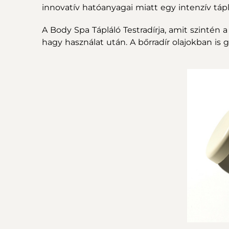
innovatív hatóanyagai miatt egy intenzív tápl
A Body Spa Tápláló Testradírja, amit szintén
hagy használat után. A bőrradír olajokban is