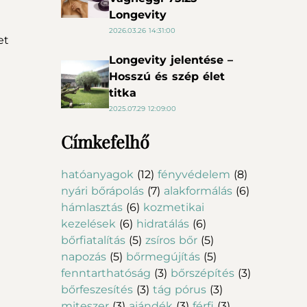
Longevity
2026.03.26 14:31:00
et
Longevity jelentése –
Hosszú és szép élet
titka
2025.07.29 12:09:00
Címkefelhő
hatóanyagok
(12)
fényvédelem
(8)
nyári bőrápolás
(7)
alakformálás
(6)
hámlasztás
(6)
kozmetikai
kezelések
(6)
hidratálás
(6)
bőrfiatalítás
(5)
zsíros bőr
(5)
napozás
(5)
bőrmegújítás
(5)
fenntarthatóság
(3)
bőrszépítés
(3)
bőrfeszesítés
(3)
tág pórus
(3)
miteszer
(3)
ajándék
(3)
férfi
(3)