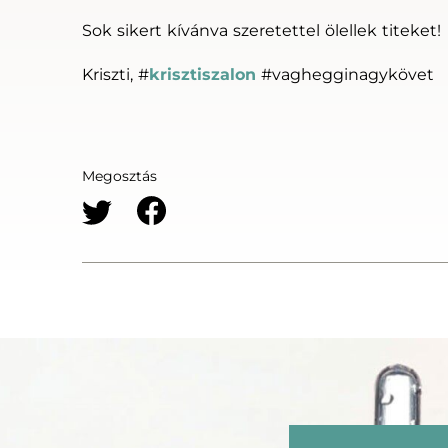
Sok sikert kívánva szeretettel ölellek titeket!
Kriszti, #
krisztiszalon
#vaghegginagykövet
Megosztás