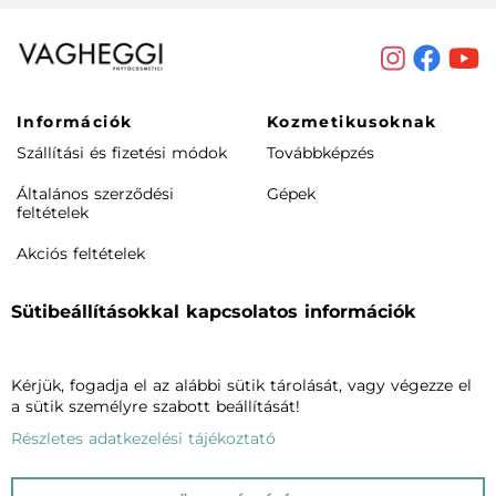
Információk
Kozmetikusoknak
Szállítási és fizetési módok
Továbbképzés
Általános szerződési
Gépek
feltételek
Akciós feltételek
Rendeléstől elállás /
Sütibeállításokkal kapcsolatos információk
visszaküldés
Termékeink
Cégünkről
Kérjük, fogadja el az alábbi sütik tárolását, vagy végezze el
Arcápolás
Vagheggiről
a sütik személyre szabott beállítását!
Testápolás
Szalonkereső
Részletes adatkezelési tájékoztató
Phytomake-up
Blog