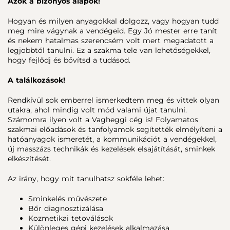
Azok a bizonyos alapok!
Hogyan és milyen anyagokkal dolgozz, vagy hogyan tudd
meg mire vágynak a vendégeid. Egy Jó mester erre tanít
és nekem hatalmas szerencsém volt mert megadatott a
legjobbtól tanulni. Ez a szakma tele van lehetőségekkel,
hogy fejlődj és bővítsd a tudásod.
A találkozások!
Rendkívül sok emberrel ismerkedtem meg és vittek olyan
utakra, ahol mindig volt mód valami újat tanulni.
Számomra ilyen volt a Vagheggi cég is! Folyamatos
szakmai előadások és tanfolyamok segítették elmélyíteni a
hatóanyagok ismeretét, a kommunikációt a vendégekkel,
új masszázs technikák és kezelések elsajátítását, sminkek
elkészítését.
Az irány, hogy mit tanulhatsz sokféle lehet:
Sminkelés művészete
Bőr diagnosztizálása
Kozmetikai tetoválások
Különleges gépi kezelések alkalmazása