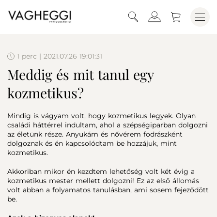
1 perc | 2021.07.26 19:01:31
Meddig és mit tanul egy
kozmetikus?
Mindig is vágyam volt, hogy kozmetikus legyek. Olyan
családi háttérrel indultam, ahol a szépségiparban dolgozni
az életünk része. Anyukám és nővérem fodrászként
dolgoznak és én kapcsolódtam be hozzájuk, mint
kozmetikus.
Akkoriban mikor én kezdtem lehetőség volt két évig a
kozmetikus mester mellett dolgozni! Ez az első állomás
volt abban a folyamatos tanulásban, ami sosem fejeződött
be.