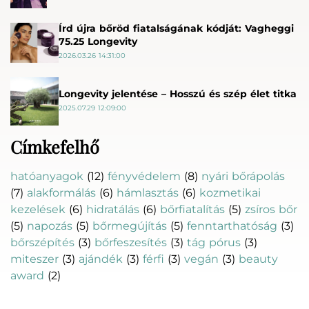
Írd újra bőröd fiatalságának kódját: Vagheggi
75.25 Longevity
2026.03.26 14:31:00
Longevity jelentése – Hosszú és szép élet titka
2025.07.29 12:09:00
Címkefelhő
hatóanyagok
(12)
fényvédelem
(8)
nyári bőrápolás
(7)
alakformálás
(6)
hámlasztás
(6)
kozmetikai
kezelések
(6)
hidratálás
(6)
bőrfiatalítás
(5)
zsíros bőr
(5)
napozás
(5)
bőrmegújítás
(5)
fenntarthatóság
(3)
bőrszépítés
(3)
bőrfeszesítés
(3)
tág pórus
(3)
miteszer
(3)
ajándék
(3)
férfi
(3)
vegán
(3)
beauty
award
(2)