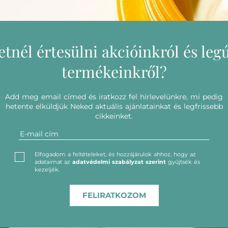
etnél értesülni akcióinkról és leg
termékeinkről?
Add meg email címed és iratkozz fel hírlevelünkre, mi pedig
hetente elküldjük Neked aktuális ajánlatainkat és legfrissebb
cikkeinket.
Elfogadom a feltételeket, és hozzájárulok ahhoz, hogy az
adataimat az
adatvédelmi szabályzat szerint
gyűjtsék és
kezeljék.
FELIRATKOZOM