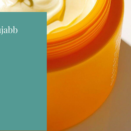
újabb