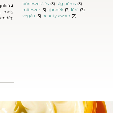
bőrfeszesítés
(3)
tág pórus
(3)
goldást
miteszer
(3)
ajándék
(3)
férfi
(3)
n, mely
vegán
(3)
beauty award
(2)
 vendég