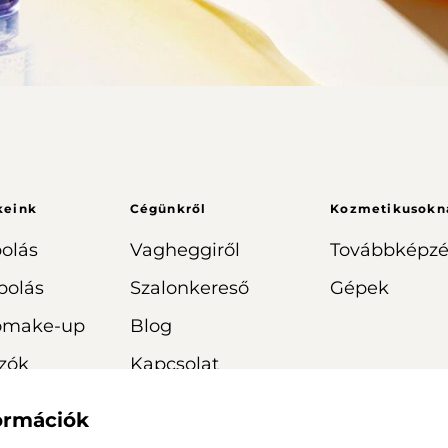
keink
Cégünkről
Kozmetikusokn
olás
Vagheggiről
Továbbképzé
polás
Szalonkereső
Gépek
omake-up
Blog
zók
Kapcsolat
formációk