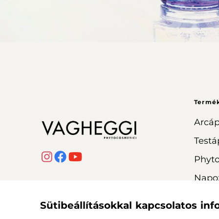
Termé
Arcáp
Testá
Phyt
Napo
Sütibeállításokkal kapcsolatos in