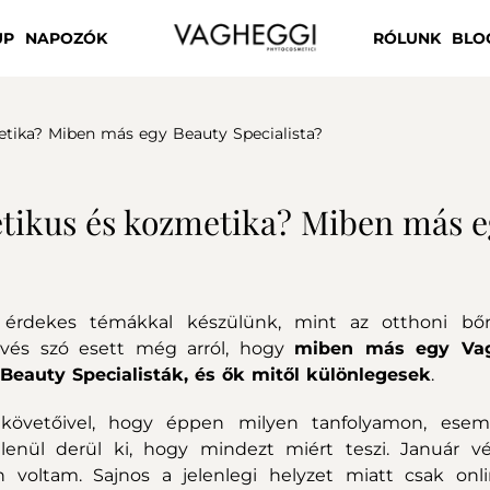
UP
NAPOZÓK
RÓLUNK
BLO
tika? Miben más egy Beauty Specialista?
tikus és kozmetika? Miben más e
érdekes témákkal készülünk, mint az otthoni bőrá
vés szó esett még arról, hogy
miben más egy Va
Beauty Specialisták, és ők mitől különlegesek
.
követőivel, hogy éppen milyen tanfolyamon, esem
lenül derül ki, hogy mindezt miért teszi. Január v
n voltam. Sajnos a jelenlegi helyzet miatt csak onl