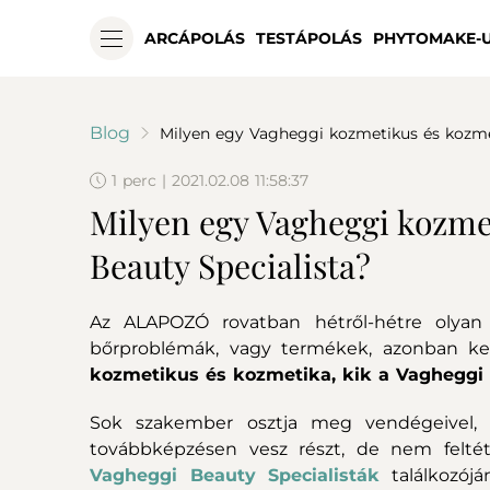
ARCÁPOLÁS
TESTÁPOLÁS
PHYTOMAKE-
Blog
Milyen egy Vagheggi kozmetikus és kozme
1 perc | 2021.02.08 11:58:37
Milyen egy Vagheggi kozme
Beauty Specialista?
Az ALAPOZÓ rovatban hétről-hétre olyan 
bőrproblémák, vagy termékek, azonban ke
kozmetikus és kozmetika, kik a Vagheggi 
Sok szakember osztja meg vendégeivel, 
továbbképzésen vesz részt, de nem feltét
Vagheggi Beauty Specialisták
találkozójá