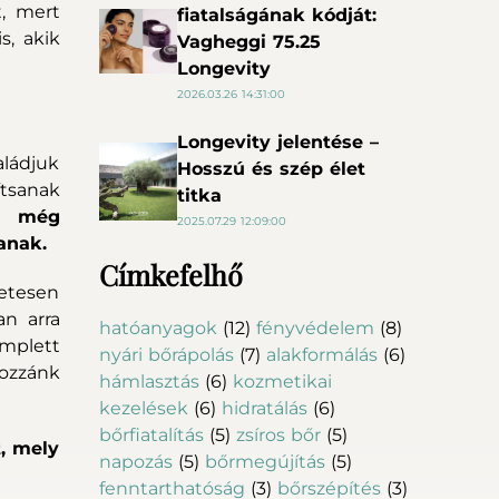
, mert
fiatalságának kódját:
s, akik
Vagheggi 75.25
Longevity
2026.03.26 14:31:00
Longevity jelentése –
aládjuk
Hosszú és szép élet
tsanak
titka
t még
2025.07.29 12:09:00
anak.
Címkefelhő
zetesen
an arra
hatóanyagok
(12)
fényvédelem
(8)
omplett
nyári bőrápolás
(7)
alakformálás
(6)
Hozzánk
hámlasztás
(6)
kozmetikai
kezelések
(6)
hidratálás
(6)
bőrfiatalítás
(5)
zsíros bőr
(5)
t, mely
napozás
(5)
bőrmegújítás
(5)
fenntarthatóság
(3)
bőrszépítés
(3)