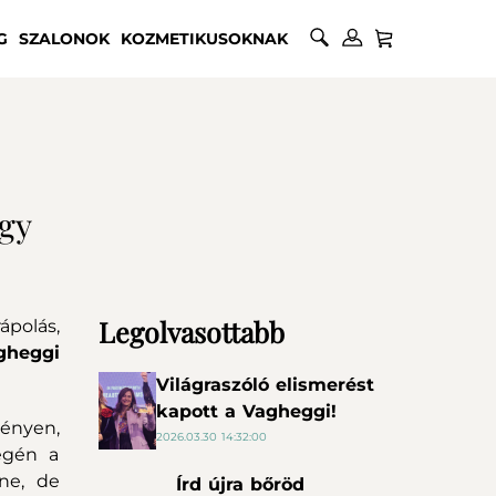
G
SZALONOK
KOZMETIKUSOKNAK
gy
Legolvasottabb
polás,
gheggi
Világraszóló elismerést
kapott a Vagheggi!
ényen,
2026.03.30 14:32:00
égén a
ine, de
Írd újra bőröd