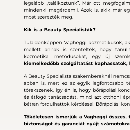
legalább „találkoztunk”. Már ott megfoga
mindenki megérdemli. Azok is, akik már eg
most szerezték meg.
Kik is a Beauty Specialisták?
Tulajdonképpen Vagheggi kozmetikusok, aki
mellett annak is szentelték, hogy tanulj
kozmetikai metódusokat, egy új szeml
kiemelkedőbb szolgáltatást kaphassatok, 
A Beauty Specialista szakembereknél nemcsa
abban is, mert ez az egyik legfontosabb t
törekszenek, így én is, hogy bőrápolási ko
és átfogó tanácsadást, mind azt otthoni ápo
bátran fordulhattok kérdéssel. Bőrápolási k
Tökéletesen ismerjük a Vagheggi összes, t
biztonságot és garanciát nyújt számotokra