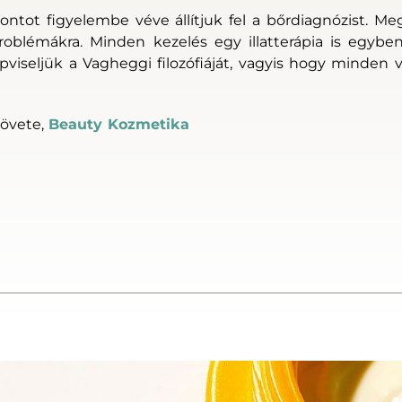
ontot figyelembe véve állítjuk fel a bőrdiagnózist. Me
roblémákra. Minden kezelés egy illatterápia is egybe
épviseljük a Vagheggi filozófiáját, vagyis hogy minden
övete,
Beauty Kozmetika