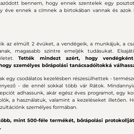
lmazódott bennem, hogy ennek szentelek egy posztot
y éve ennek a címnek a birtokában vannak és azok i
k az elmúlt 2 évüket, a vendégeik, a munkájuk, a cs
anak, magasabb szintre emeljék tudásukat. Elsajátí
életet.
Tették mindezt azért, hogy vendégkén
hogy személyes bőrápolási tanácsadóitokká válhass
k egy csodálatos kezelésben részesülhettek - termés
ényező - de ennél sokkal több vár Rátok. Mindannyi
ncepciót adhassunk, akár egész éves programot, egy k
lók, a használatuk, valamint a kezeléseket illetően. 
onzultációnk személyes formában.
öbb, mint 500-féle termékét, bőrápolási protokolljá
.