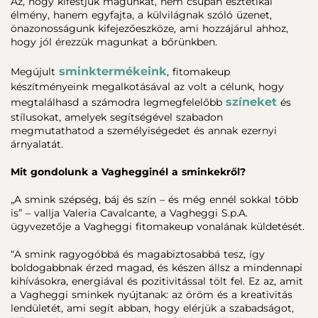
Az, hogy kifestjük magunkat, nem csupán esztétikai
élmény, hanem egyfajta, a külvilágnak szóló üzenet,
önazonosságunk kifejezőeszköze, ami hozzájárul ahhoz,
hogy jól érezzük magunkat a bőrünkben.
sminktermékeink
Megújult
, fitomakeup
készítményeink megalkotásával az volt a célunk, hogy
színeket
megtalálhasd a számodra legmegfelelőbb
és
stílusokat, amelyek segítségével szabadon
megmutathatod a személyiségedet és annak ezernyi
árnyalatát.
Mit gondolunk a Vaghegginél a sminkekről?
„A smink szépség, báj és szín – és még ennél sokkal több
is” – vallja Valeria Cavalcante, a Vagheggi S.p.A.
ügyvezetője a Vagheggi fitomakeup vonalának küldetését.
“A smink ragyogóbbá és magabiztosabbá tesz, így
boldogabbnak érzed magad, és készen állsz a mindennapi
kihívásokra, energiával és pozitivitással tölt fel. Ez az, amit
a Vagheggi sminkek nyújtanak: az öröm és a kreativitás
lendületét, ami segít abban, hogy elérjük a szabadságot,