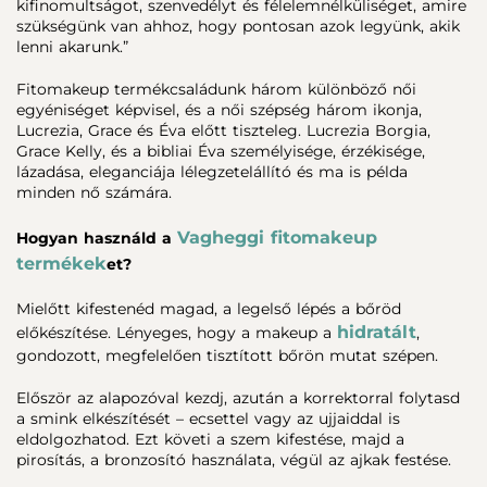
kifinomultságot, szenvedélyt és félelemnélküliséget, amire
szükségünk van ahhoz, hogy pontosan azok legyünk, akik
lenni akarunk.”
Fitomakeup termékcsaládunk három különböző női
egyéniséget képvisel, és a női szépség három ikonja,
Lucrezia, Grace és Éva előtt tiszteleg. Lucrezia Borgia,
Grace Kelly, és a bibliai Éva személyisége, érzékisége,
lázadása, eleganciája lélegzetelállító és ma is példa
minden nő számára.
Vagheggi fitomakeup
Hogyan használd a
termékek
et?
Mielőtt kifestenéd magad, a legelső lépés a bőröd
hidratált
előkészítése. Lényeges, hogy a makeup a
,
gondozott, megfelelően tisztított bőrön mutat szépen.
Először az alapozóval kezdj, azután a korrektorral folytasd
a smink elkészítését – ecsettel vagy az ujjaiddal is
eldolgozhatod. Ezt követi a szem kifestése, majd a
pirosítás, a bronzosító használata, végül az ajkak festése.