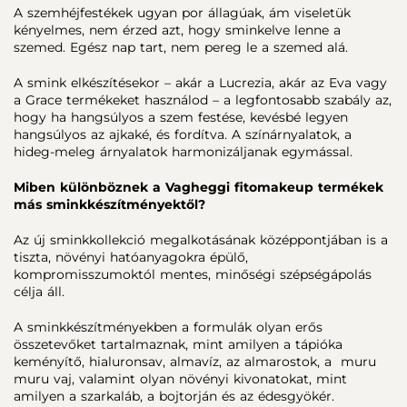
A szemhéjfestékek ugyan por állagúak, ám viseletük
kényelmes, nem érzed azt, hogy sminkelve lenne a
szemed. Egész nap tart, nem pereg le a szemed alá.
A smink elkészítésekor – akár a Lucrezia, akár az Eva vagy
a Grace termékeket használod – a legfontosabb szabály az,
hogy ha hangsúlyos a szem festése, kevésbé legyen
hangsúlyos az ajkaké, és fordítva. A színárnyalatok, a
hideg-meleg árnyalatok harmonizáljanak egymással.
Miben különböznek a Vagheggi fitomakeup termékek
más sminkkészítményektől?
Az új sminkkollekció megalkotásának középpontjában is a
tiszta, növényi hatóanyagokra épülő,
kompromisszumoktól mentes, minőségi szépségápolás
célja áll.
A sminkkészítményekben a formulák olyan erős
összetevőket tartalmaznak, mint amilyen a tápióka
keményítő, hialuronsav, almavíz, az almarostok, a muru
muru vaj, valamint olyan növényi kivonatokat, mint
amilyen a szarkaláb, a bojtorján és az édesgyökér.