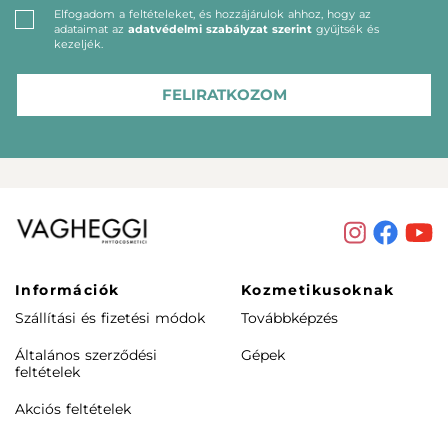
Elfogadom a feltételeket, és hozzájárulok ahhoz, hogy az
adataimat az
adatvédelmi szabályzat szerint
gyűjtsék és
kezeljék.
FELIRATKOZOM
Információk
Kozmetikusoknak
Szállítási és fizetési módok
Továbbképzés
Általános szerződési
Gépek
feltételek
Akciós feltételek
Rendeléstől elállás /