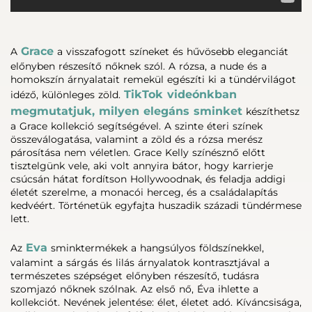
Grace
A
a visszafogott színeket és hűvösebb eleganciát
előnyben részesítő nőknek szól. A rózsa, a nude és a
homokszín árnyalatait remekül egészíti ki a tündérvilágot
TikTok videónkban
idéző, különleges zöld.
megmutatjuk, milyen elegáns sminket
készíthetsz
a Grace kollekció segítségével. A szinte éteri színek
összeválogatása, valamint a zöld és a rózsa merész
párosítása nem véletlen. Grace Kelly színésznő előtt
tisztelgünk vele, aki volt annyira bátor, hogy karrierje
csúcsán hátat fordítson Hollywoodnak, és feladja addigi
életét szerelme, a monacói herceg, és a családalapítás
kedvéért. Történetük egyfajta huszadik századi tündérmese
lett.
Eva
Az
sminktermékek a hangsúlyos földszínekkel,
valamint a sárgás és lilás árnyalatok kontrasztjával a
természetes szépséget előnyben részesítő, tudásra
szomjazó nőknek szólnak. Az első nő, Éva ihlette a
kollekciót. Nevének jelentése: élet, életet adó. Kíváncsisága,