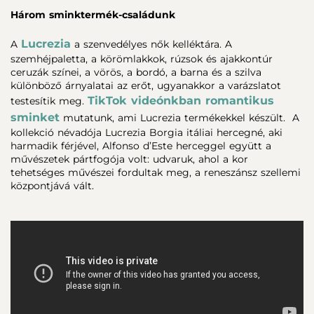
Három sminktermék-családunk
Lucrezia
A
a szenvedélyes nők kelléktára. A
szemhéjpaletta, a körömlakkok, rúzsok és ajakkontúr
ceruzák színei, a vörös, a bordó, a barna és a szilva
különböző árnyalatai az erőt, ugyanakkor a varázslatot
TikTok videónkban romantikus
testesítik meg.
sminket
mutatunk, ami Lucrezia termékekkel készült. A
kollekció névadója Lucrezia Borgia itáliai hercegné, aki
harmadik férjével, Alfonso d’Este herceggel együtt a
művészetek pártfogója volt: udvaruk, ahol a kor
tehetséges művészei fordultak meg, a reneszánsz szellemi
központjává vált.