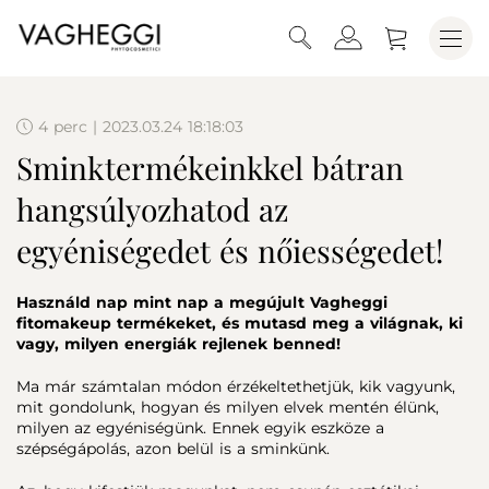
4 perc | 2023.03.24 18:18:03
Sminktermékeinkkel bátran
hangsúlyozhatod az
egyéniségedet és nőiességedet!
Használd nap mint nap a megújult Vagheggi
fitomakeup termékeket, és mutasd meg a világnak, ki
vagy, milyen energiák rejlenek benned!
Ma már számtalan módon érzékeltethetjük, kik vagyunk,
mit gondolunk, hogyan és milyen elvek mentén élünk,
milyen az egyéniségünk. Ennek egyik eszköze a
szépségápolás, azon belül is a sminkünk.