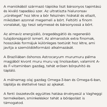
A maniókából származó tápióka liszt bársonyos tapintású
és kiváló tapadású szer. Az ultratiszta hialuronsav
„vízréteget” hoz létre a bőr felszínén: hidratál és ellazít,
miközben azonnal megemeli a bőrt. Feltölti a finom
vonalakat, így teszi selymessé és bársonyossá a bőrt.
Az almavíz energizáló, öregedésgátló és regeneráló
tulajdonságairól ismert. Az almarostok extra finomak,
hosszúkás formájuk különleges textúrát hoz létre, ami
javítja a szemöldökformázó alkalmazását.
A Brazíliában őshonos Astrocaryum murumuru pálma
magjából kivont muru muru vaj linolsavban, valamint A-
és F-vitaminban gazdag, tehát erősen bőrpuhító és
tápláló.
A málnamag olaj gazdag Omega-3-ban és Omega-6-ban,
táplálja és élettelivé teszi az ajkakat.
A fenti összetevők együttes hatása érvényesül a Vagheggi
termékeiben, sminkeléskor tehát a bőrápolást is
támogatod.