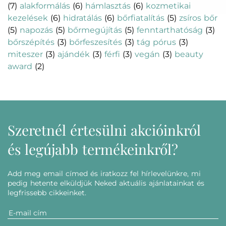
(7)
alakformálás
(6)
hámlasztás
(6)
kozmetikai
kezelések
(6)
hidratálás
(6)
bőrfiatalítás
(5)
zsíros bőr
(5)
napozás
(5)
bőrmegújítás
(5)
fenntarthatóság
(3)
bőrszépítés
(3)
bőrfeszesítés
(3)
tág pórus
(3)
miteszer
(3)
ajándék
(3)
férfi
(3)
vegán
(3)
beauty
award
(2)
Szeretnél értesülni akcióinkról
és legújabb termékeinkről?
Add meg email címed és iratkozz fel hírlevelünkre, mi
pedig hetente elküldjük Neked aktuális ajánlatainkat és
legfrissebb cikkeinket.