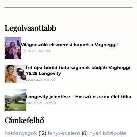
Legolvasottabb
Világraszóló elismerést kapott a Vagheggi!
2026.03.30 14:32:00
Írd újra bőröd fiatalságának kódját: Vagheggi
75.25 Longevity
2026.03.26 14:31:00
Longevity jelentése – Hosszú és szép élet titka
2025.07.29 12:09:00
Címkefelhő
hatóanyagok
(12)
fényvédelem
(8)
nyári bőrápolás